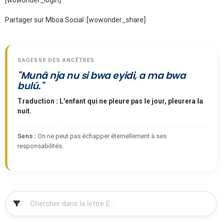
[wowonder_login]
Partager sur Mboa Social :
[wowonder_share]
SAGESSE DES ANCÊTRES
"Munâ nja nu si bwa eyidi, a ma bwa
bulú."
Traduction : L'enfant qui ne pleure pas le jour, pleurera la
nuit.
Sens :
On ne peut pas échapper éternellement à ses
responsabilités.
FILTRER