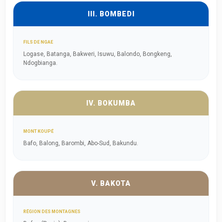
III. BOMBEDI
FILS DE NGAE
Logase, Batanga, Bakweri, Isuwu, Balondo, Bongkeng,
Ndogbianga.
IV. BOKUMBA
MONT KOUPÉ
Bafo, Balong, Barombi, Abo-Sud, Bakundu.
V. BAKOTA
RÉGION DES MONTAGNES