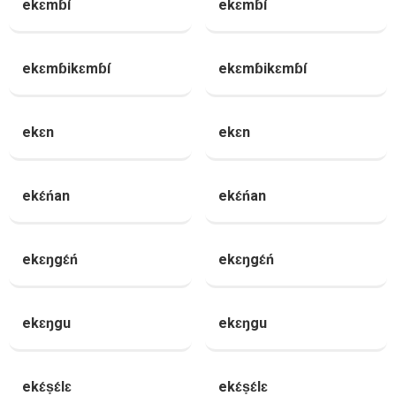
ekɛmɓí
ekɛmɓí
ekɛmɓikɛmɓí
ekɛmɓikɛmɓí
ekɛn
ekɛn
ekɛ́ńan
ekɛ́ńan
ekɛŋgɛ́ń
ekɛŋgɛ́ń
ekɛŋgu
ekɛŋgu
ekɛ́ṣɛ́lɛ
ekɛ́ṣɛ́lɛ