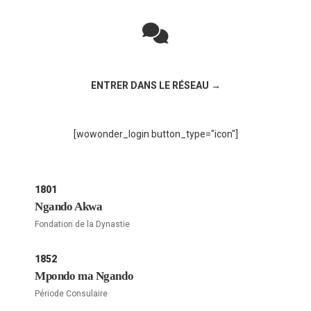
Rejoignez la discussion sur le réseau social !
ENTRER DANS LE RÉSEAU →
[wowonder_login button_type="icon"]
1801
Ngando Akwa
Fondation de la Dynastie
1852
Mpondo ma Ngando
Période Consulaire