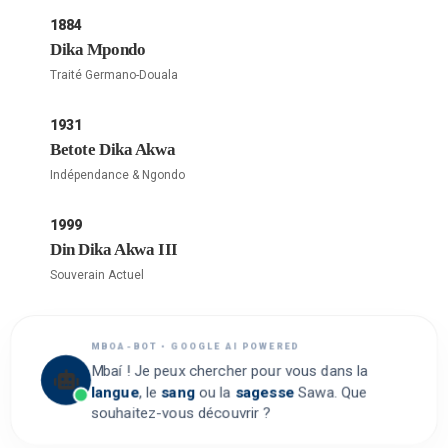
1884
Dika Mpondo
Traité Germano-Douala
1931
Betote Dika Akwa
Indépendance & Ngondo
1999
Din Dika Akwa III
Souverain Actuel
MBOA-BOT • GOOGLE AI POWERED
Mbaí ! Je peux chercher pour vous dans la
langue
, le
sang
ou la
sagesse
Sawa. Que
souhaitez-vous découvrir ?