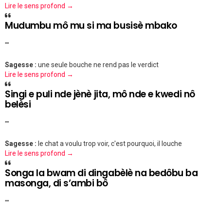
Lire le sens profond →
Mudumbu mô mu si ma busisè mbako
""
Sagesse :
une seule bouche ne rend pas le verdict
Lire le sens profond →
Singi e puli nde jènè jita, mô nde e kwedi nô
belèsi
""
Sagesse :
le chat a voulu trop voir, c'est pourquoi, il louche
Lire le sens profond →
Songa la bwam di dingabèlè na bedôbu ba
masonga, di s’ambi bô
""