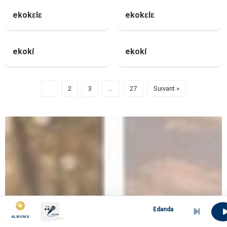
ekokɛlɛ
ekokɛlɛ
ekokí
ekokí
1
2
3
…
27
Suivant »
Edanda mbodi
ALBUMS