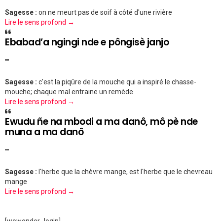
Sagesse :
on ne meurt pas de soif à côté d'une rivière
Lire le sens profond →
Ebabad’a ngingi nde e pôngisè janjo
""
Sagesse :
c'est la piqûre de la mouche qui a inspiré le chasse-
mouche; chaque mal entraine un remède
Lire le sens profond →
Ewudu ñe na mbodi a ma danô, mô pè nde
muna a ma danô
""
Sagesse :
l'herbe que la chèvre mange, est l'herbe que le chevreau
mange
Lire le sens profond →