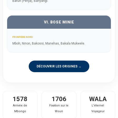
Bafun (Penja), Banyangi.
VI. BOSE MINIE
FRONTIÈRE NORD
Mboh, Ninon, Bakossi, Manehas, Bakala Mukwele.
DÉCOUVRIR LES ORIGINES →
1578
1706
WALA
Arrivée de
Fixation sur le
L'éternel
Mbongo
Wouri
Voyageur