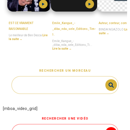
BEN_DECCA
MboaSawa
BINDA_NGAZOLO
EST CE VRAIMENT
Emile_Kangue_-
Auteur, conteur, come
RAISONNABLE
_diba_nda_sele_Editions_Tim-
BINDA NGAZOLO
Lire
suite →
1.
Le meilleur de Ben Decca
Lire
la suite →
Emile_Kangue_-
_diba_nda_sele_Editions_Ti...
Lire la suite →
RECHERCHER UN MORCEAU
[mboa_video_grid]
RECHERCHER UNE VIDÉO