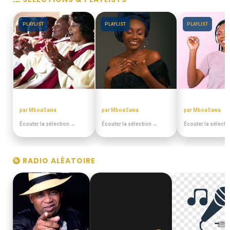
PLAYLIST
PLAYLIST
PLAYLIST
CHORALES ELONGUI
MIX BEST OFF
ANNEES 80 - 9
par MboaSawa
par MboaSawa
par MboaSawa
Écouter la sélection →
Écouter la sélection →
Écouter la sélecti
RADIO ALÉATOIRE