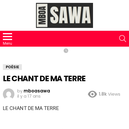
S
Menu
POÉSIE
LE CHANT DE MA TERRE
by
mboasawa
1.8k
Views
il y a 17 ans
LE CHANT DE MA TERRE