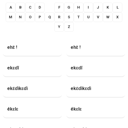
A
B
C
D
E
F
G
H
I
J
K
L
M
N
O
P
Q
R
S
T
U
V
W
X
Y
Z
ehɛ̃ !
ehɛ̃ !
ekɛɗí
ekɛɗí
ekɛ́ɗikɛɗi
ekɛ́ɗikɛɗi
ékɛlɛ
ékɛlɛ