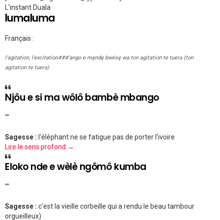
L'instant Duala
lumaluma
Français :
l'agitation, l'excitation###'ango e męndę bwésę wa ton agitation te tuera (ton
agitation te tuera)
Njôu e si ma wôlô bambè mbango
""
Sagesse :
l'éléphant ne se fatigue pas de porter l'ivoire
Lire le sens profond →
Eloko nde e wèlè ngômô kumba
""
Sagesse :
c'est la vieille corbeille qui a rendu le beau tambour
orgueilleux)