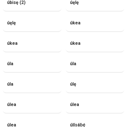
úbisę (2)
úęlę
úęlę
úkea
úkea
úkea
úla
úla
úla
úlę
úlea
úlea
úlea
úlísáɓę́