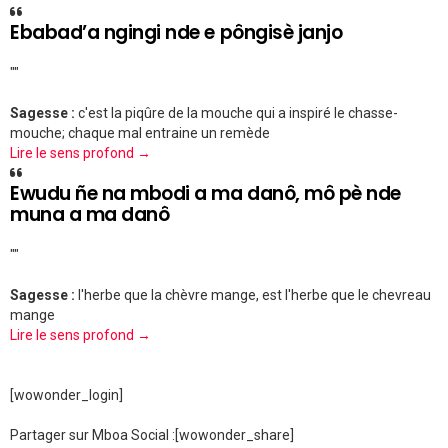
Ebabad’a ngingi nde e pôngisè janjo
""
Sagesse :
c'est la piqûre de la mouche qui a inspiré le chasse-
mouche; chaque mal entraine un remède
Lire le sens profond →
Ewudu ñe na mbodi a ma danô, mô pè nde
muna a ma danô
""
Sagesse :
l'herbe que la chèvre mange, est l'herbe que le chevreau
mange
Lire le sens profond →
[wowonder_login]
Partager sur Mboa Social :
[wowonder_share]