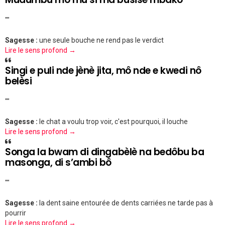
""
Sagesse :
une seule bouche ne rend pas le verdict
Lire le sens profond →
Singi e puli nde jènè jita, mô nde e kwedi nô
belèsi
""
Sagesse :
le chat a voulu trop voir, c'est pourquoi, il louche
Lire le sens profond →
Songa la bwam di dingabèlè na bedôbu ba
masonga, di s’ambi bô
""
Sagesse :
la dent saine entourée de dents carriées ne tarde pas à
pourrir
Lire le sens profond →