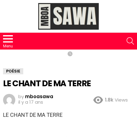
S
Menu
POÉSIE
LE CHANT DE MA TERRE
by
mboasawa
1.8k
Views
il y a 17 ans
LE CHANT DE MA TERRE