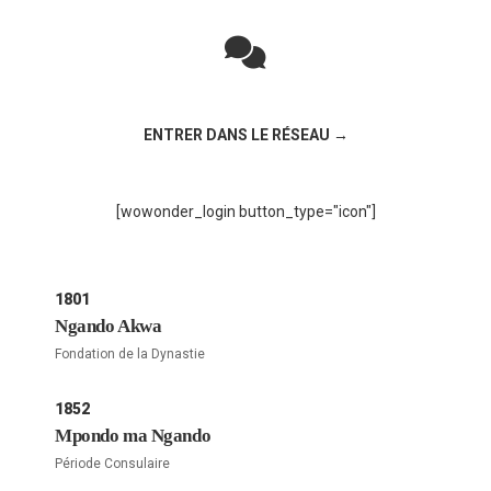
Rejoignez la discussion sur le réseau social !
ENTRER DANS LE RÉSEAU →
[wowonder_login button_type="icon"]
1801
Ngando Akwa
Fondation de la Dynastie
1852
Mpondo ma Ngando
Période Consulaire