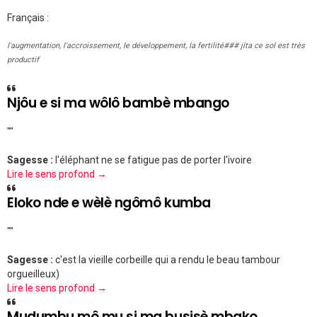
Français :
l'augmentation, l'accroissement, le développement, la fertilité### jíta ce sol est très
productif
Njôu e si ma wôlô bambè mbango
""
Sagesse :
l'éléphant ne se fatigue pas de porter l'ivoire
Lire le sens profond →
Eloko nde e wèlè ngômô kumba
""
Sagesse :
c'est la vieille corbeille qui a rendu le beau tambour
orgueilleux)
Lire le sens profond →
Mudumbu mô mu si ma busisè mbako