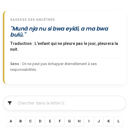
SAGESSE DES ANCÊTRES
"Munâ nja nu si bwa eyidi, a ma bwa
bulú."
Traduction : L'enfant qui ne pleure pas le jour, pleurera la
nuit.
Sens :
On ne peut pas échapper éternellement à ses
responsabilités.
FILTRER
A
B
C
D
E
F
G
H
I
J
K
L