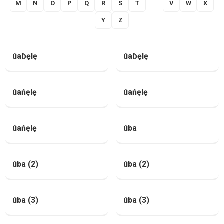
M
N
O
P
Q
R
S
T
U
V
W
X
Y
Z
úaɓęlę
úaɓęlę
úańęlę
úańęlę
úańęlę
úba
úba (2)
úba (2)
úba (3)
úba (3)