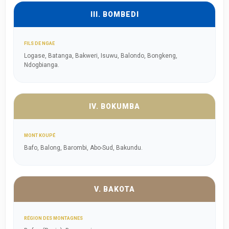
III. BOMBEDI
FILS DE NGAE
Logase, Batanga, Bakweri, Isuwu, Balondo, Bongkeng,
Ndogbianga.
IV. BOKUMBA
MONT KOUPÉ
Bafo, Balong, Barombi, Abo-Sud, Bakundu.
V. BAKOTA
RÉGION DES MONTAGNES