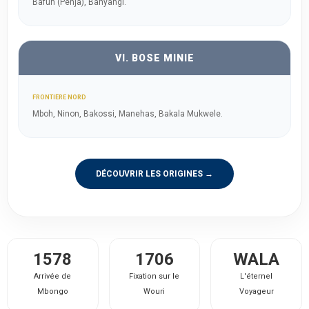
Bafun (Penja), Banyangi.
VI. BOSE MINIE
FRONTIÈRE NORD
Mboh, Ninon, Bakossi, Manehas, Bakala Mukwele.
DÉCOUVRIR LES ORIGINES →
1578
1706
WALA
Arrivée de
Fixation sur le
L'éternel
Mbongo
Wouri
Voyageur