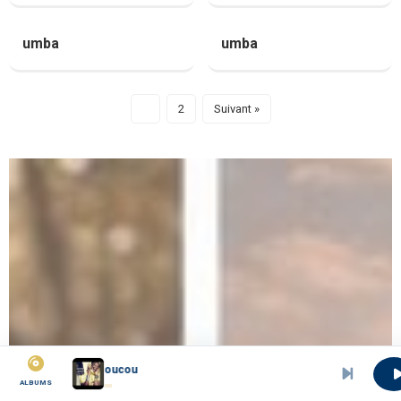
umba
umba
1
2
Suivant »
02 Coucou
ALBUMS