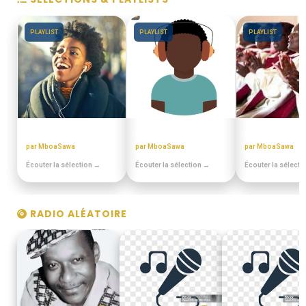
PLAYLIST
PLAYLIST
PLAYLIST
PULA PULA MAKOSSA
MIANGO - PODCASTS
CHORALES EL
par MboaSawa
par MboaSawa
par MboaSawa
Écouter la sélection →
Écouter la sélection →
Écouter la sélecti
RADIO ALÉATOIRE