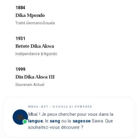
1884
Dika Mpondo
Traité Germano-Douala
1931
Betote Dika Akwa
Indépendance & Ngondo
1999
Din Dika Akwa III
Souverain Actuel
MBOA-BOT • GOOGLE AI POWERED
Mbaí ! Je peux chercher pour vous dans la
langue
, le
sang
ou la
sagesse
Sawa. Que
souhaitez-vous découvrir ?