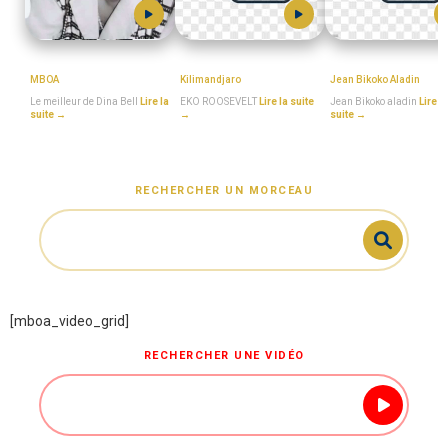
DINA_BELL
EKO_ROOSEVELT
Jean_Bikoko_Aladin
MBOA
Kilimandjaro
Jean Bikoko Aladin
Le meilleur de Dina Bell
Lire la
EKO ROOSEVELT
Lire la suite
Jean Bikoko aladin
Lire la
suite →
→
suite →
RECHERCHER UN MORCEAU
[mboa_video_grid]
RECHERCHER UNE VIDÉO