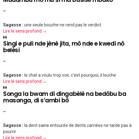
""
Sagesse :
une seule bouche ne rend pas le verdict
Lire le sens profond →
Singi e puli nde jènè jita, mô nde e kwedi nô
belèsi
""
Sagesse :
le chat a voulu trop voir, c'est pourquoi, il louche
Lire le sens profond →
Songa la bwam di dingabèlè na bedôbu ba
masonga, di s’ambi bô
""
Sagesse :
la dent saine entourée de dents carriées ne tarde pas à
pourrir
Lire le sens profond →