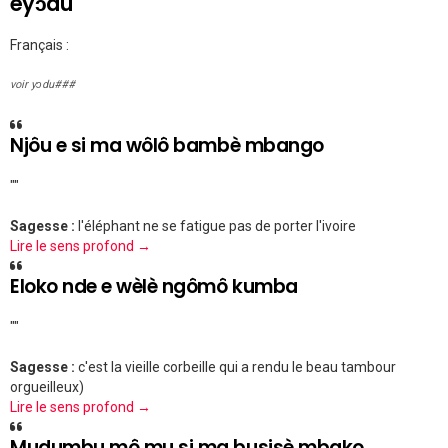
eyɔdu
Français :
voir yɔdu###
Njôu e si ma wôlô bambè mbango
""
Sagesse :
l'éléphant ne se fatigue pas de porter l'ivoire
Lire le sens profond →
Eloko nde e wèlè ngômô kumba
""
Sagesse :
c'est la vieille corbeille qui a rendu le beau tambour
orgueilleux)
Lire le sens profond →
Mudumbu mô mu si ma busisè mbako