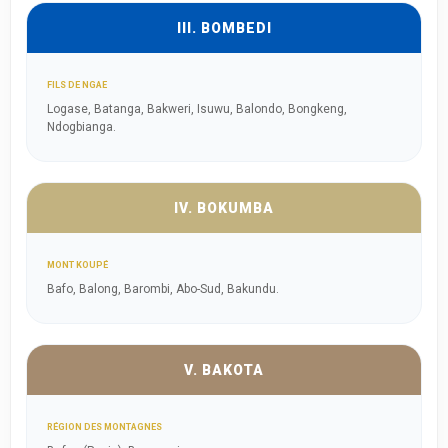
III. BOMBEDI
FILS DE NGAE
Logase, Batanga, Bakweri, Isuwu, Balondo, Bongkeng,
Ndogbianga.
IV. BOKUMBA
MONT KOUPÉ
Bafo, Balong, Barombi, Abo-Sud, Bakundu.
V. BAKOTA
RÉGION DES MONTAGNES