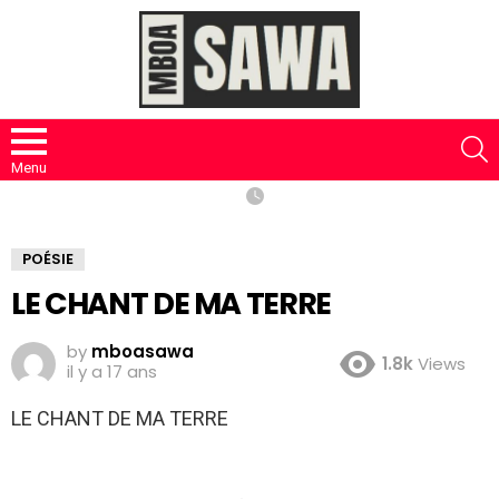
S
Menu
POÉSIE
LE CHANT DE MA TERRE
by
mboasawa
1.8k
Views
il y a 17 ans
LE CHANT DE MA TERRE