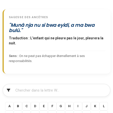
SAGESSE DES ANCÊTRES
"Munâ nja nu si bwa eyidi, a ma bwa
bulú."
Traduction : L'enfant qui ne pleure pas le jour, pleurera la
nuit.
Sens :
On ne peut pas échapper éternellement à ses
responsabilités.
FILTRER
A
B
C
D
E
F
G
H
I
J
K
L