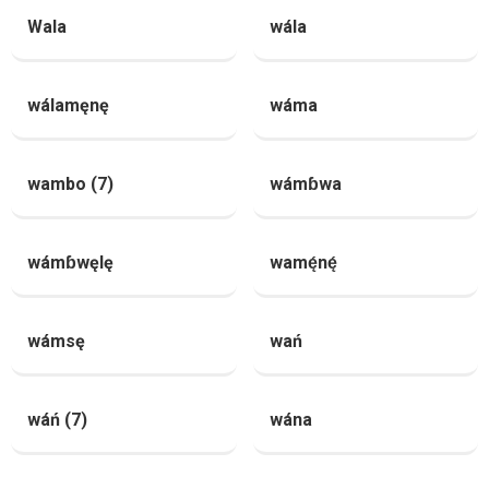
Wala
wála
wálamęnę
wáma
wambo (7)
wámɓwa
wámɓwęlę
wamę́nę́
wámsę
wań
wáń (7)
wána