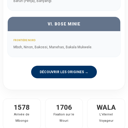
Bafun (Penja), Banyangi.
VI. BOSE MINIE
FRONTIÈRE NORD
Mboh, Ninon, Bakossi, Manehas, Bakala Mukwele.
DÉCOUVRIR LES ORIGINES →
1578
1706
WALA
Arrivée de
Fixation sur le
L'éternel
Mbongo
Wouri
Voyageur