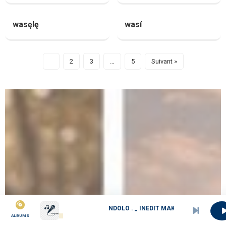
wasęlę
wasí
1
2
3
…
5
Suivant »
NDOLO . _ INEDIT MAKOSSA GROOVE . LE GENTLEMAN
ALBUMS