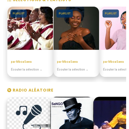
PLAYLIST
PLAYLIST
PLAYLIST
CHORALES ELONGUI
BEST OFF SLOW
ANNEES 80 - 9
par MboaSawa
par MboaSawa
par MboaSawa
Écouter la sélection →
Écouter la sélection →
Écouter la sélecti
RADIO ALÉATOIRE