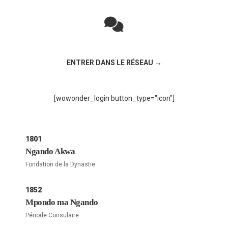
Rejoignez la discussion sur le réseau social !
ENTRER DANS LE RÉSEAU →
[wowonder_login button_type="icon"]
1801
Ngando Akwa
Fondation de la Dynastie
1852
Mpondo ma Ngando
Période Consulaire