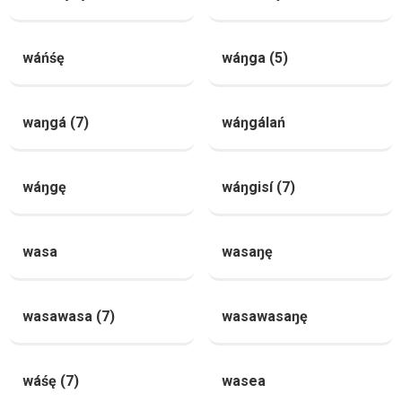
wáńśę
wáŋga (5)
waŋgá (7)
wáŋgálań
wáŋgę
wáŋgisí (7)
wasa
wasaŋę
wasawasa (7)
wasawasaŋę
wáśę (7)
wasea