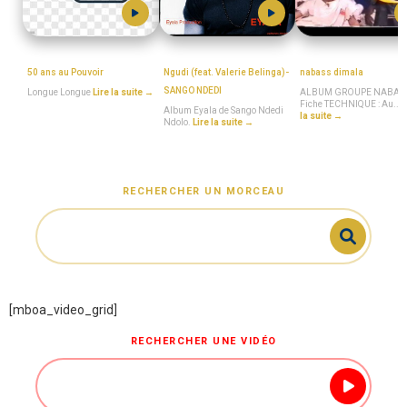
Longue_Longue
MboaSawa
MboaSawa
50 ans au Pouvoir
Ngudi (feat. Valerie Belinga)-
nabass dimala
SANGO NDEDI
Longue Longue
Lire la suite →
ALBUM GROUPE NABAS
Fiche TECHNIQUE : Au...
Album Eyala de Sango Ndedi
la suite →
Ndolo.
Lire la suite →
RECHERCHER UN MORCEAU
[mboa_video_grid]
RECHERCHER UNE VIDÉO