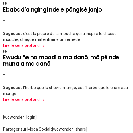
Ebabad’a ngingi nde e pôngisè janjo
""
Sagesse :
c'est la piqûre de la mouche qui a inspiré le chasse-
mouche; chaque mal entraine un remède
Lire le sens profond →
Ewudu ñe na mbodi a ma danô, mô pè nde
muna a ma danô
""
Sagesse :
l'herbe que la chèvre mange, est l'herbe que le chevreau
mange
Lire le sens profond →
[wowonder_login]
Partager sur Mboa Social :
[wowonder_share]