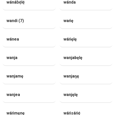
wánáɓę́lę́
wánda
wandi (7)
wańę
wánea
wáńęlę
wanja
wanjabęlę
wanjamę
wanjaŋę
wanjea
wanjęlę
wáńmęnę
wáńsáńę́