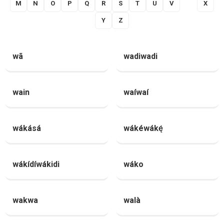
M
N
O
P
Q
R
S
T
U
V
W
X
Y
Z
wã
wadiwadi
wain
waíwaí
wákásá
wákéwákę́
wákídíwákidi
wáko
wakwa
walà