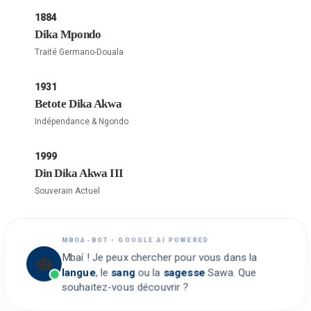
1884
Dika Mpondo
Traité Germano-Douala
1931
Betote Dika Akwa
Indépendance & Ngondo
1999
Din Dika Akwa III
Souverain Actuel
MBOA-BOT • GOOGLE AI POWERED
Mbaí ! Je peux chercher pour vous dans la
langue
, le
sang
ou la
sagesse
Sawa. Que
souhaitez-vous découvrir ?