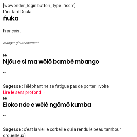
[wowonder_login button_type="icon"]
L'instant Duala
ńuka
Français :
manger gloutonnement
Njôu e si ma wôlô bambè mbango
""
Sagesse :
l'éléphant ne se fatigue pas de porter l'ivoire
Lire le sens profond →
Eloko nde e wèlè ngômô kumba
""
Sagesse :
c'est la vieille corbeille qui a rendu le beau tambour
orgueilleux)