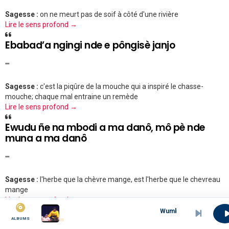
Sagesse :
on ne meurt pas de soif à côté d'une rivière
Lire le sens profond →
Ebabad’a ngingi nde e pôngisè janjo
""
Sagesse :
c'est la piqûre de la mouche qui a inspiré le chasse-
mouche; chaque mal entraine un remède
Lire le sens profond →
Ewudu ñe na mbodi a ma danô, mô pè nde
muna a ma danô
""
Sagesse :
l'herbe que la chèvre mange, est l'herbe que le chevreau
mange
Lire le sens profond →
Wumba NABAS&amp;#039;K
ALBUMS