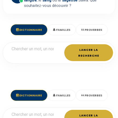
langue
, le
sang
ou la
sagesse
Sawa. Que
souhaitez-vous découvrir ?
DICTIONNAIRE
FAMILLES
PROVERBES
LANCER LA
RECHERCHE
DICTIONNAIRE
FAMILLES
PROVERBES
LANCER LA