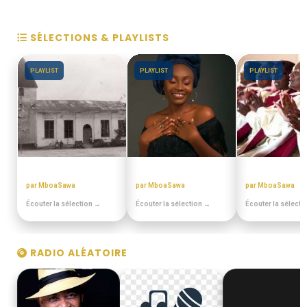
SÉLECTIONS & PLAYLISTS
PLAYLIST
PLAYLIST
PLAYLIST
EN DUALA
MIX BEST OFF
CHORALES EL
par MboaSawa
par MboaSawa
par MboaSawa
Écouter la sélection →
Écouter la sélection →
Écouter la sélecti
RADIO ALÉATOIRE