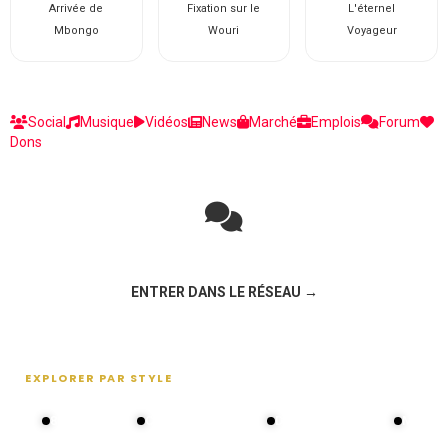
Arrivée de
Fixation sur le
L'éternel
Mbongo
Wouri
Voyageur
Social
Musique
Vidéos
News
Marché
Emplois
Forum
Dons
Rejoignez la discussion sur le réseau social !
ENTRER DANS LE RÉSEAU →
EXPLORER PAR STYLE
80s - 90s
Choral groups
Daddy's disco
MAKOS