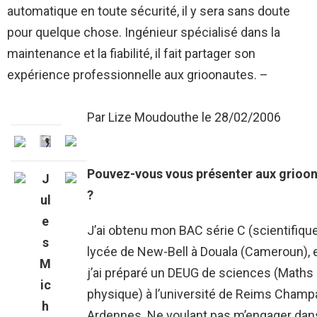
automatique en toute sécurité, il y sera sans doute
pour quelque chose. Ingénieur spécialisé dans la
maintenance et la fiabilité, il fait partager son
expérience professionnelle aux grioonautes. –
Par Lize Moudouthe le
28/02/2006
Pouvez-vous vous présenter aux grioo
J
?
ul
e
J’ai obtenu mon BAC série C (scientifiqu
s
lycée de New-Bell à Douala (Cameroun), 
M
j’ai préparé un DEUG de sciences (Maths
ic
physique) à l’université de Reims Cham
h
Ardennes. Ne voulant pas m’engager dan