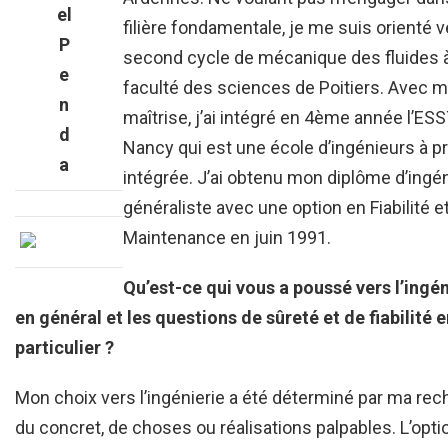
el
filière fondamentale, je me suis orienté 
P
second cycle de mécanique des fluides à
e
faculté des sciences de Poitiers. Avec 
n
maîtrise, j’ai intégré en 4ème année l’ES
d
Nancy qui est une école d’ingénieurs à p
a
intégrée. J’ai obtenu mon diplôme d’ingé
généraliste avec une option en Fiabilité e
Maintenance en juin 1991.
Qu’est-ce qui vous a poussé vers l’ingén
en général et les questions de sûreté et de fiabilité 
particulier ?
Mon choix vers l’ingénierie a été déterminé par ma re
du concret, de choses ou réalisations palpables. L’opti