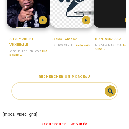
BEN_DECCA
EKO_ROOSEVELT
MboaSawa
EST CE VRAIMENT
Le slow....whaoooh
MIX NEW MAKOSSA.
RAISONNABLE
EKO ROOSEVELT
Lire la suite
MIX NEW MAKOSSA.
Lire 
→
suite →
Le meilleur de Ben Decca
Lire
la suite →
RECHERCHER UN MORCEAU
[mboa_video_grid]
RECHERCHER UNE VIDÉO