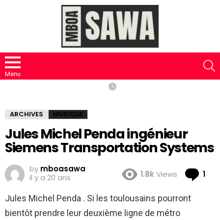
S
Menu
ARCHIVES
MUSIQUE
Jules Michel Penda ingénieur
Siemens Transportation Systems
by
mboasawa
Co
1.8k
Views
1
il y a 20 ans
Jules Michel Penda . Si les toulousains pourront
bientôt prendre leur deuxième ligne de métro