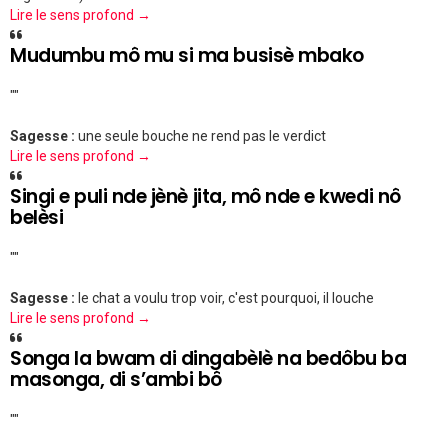
Lire le sens profond →
Mudumbu mô mu si ma busisè mbako
""
Sagesse :
une seule bouche ne rend pas le verdict
Lire le sens profond →
Singi e puli nde jènè jita, mô nde e kwedi nô
belèsi
""
Sagesse :
le chat a voulu trop voir, c'est pourquoi, il louche
Lire le sens profond →
Songa la bwam di dingabèlè na bedôbu ba
masonga, di s’ambi bô
""