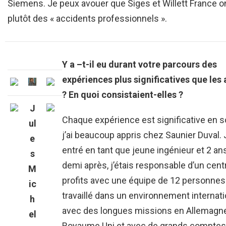
Siemens. Je peux avouer que Siges et Willett France o
plutôt des « accidents professionnels ».
Y a –t-il eu durant votre parcours des
expériences plus significatives que les 
? En quoi consistaient-elles ?
J
Chaque expérience est significative en s
ul
j’ai beaucoup appris chez Saunier Duval. 
e
entré en tant que jeune ingénieur et 2 an
s
demi après, j’étais responsable d’un cent
M
profits avec une équipe de 12 personnes.
ic
travaillé dans un environnement internati
h
avec des longues missions en Allemagne
el
Royaume Uni et avec de grands comptes 