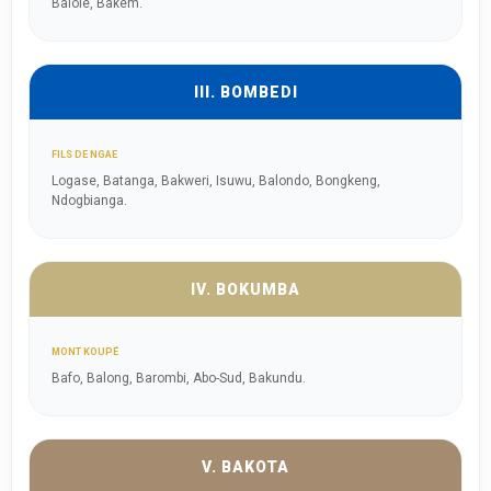
Balole, Bakem.
III. BOMBEDI
FILS DE NGAE
Logase, Batanga, Bakweri, Isuwu, Balondo, Bongkeng,
Ndogbianga.
IV. BOKUMBA
MONT KOUPÉ
Bafo, Balong, Barombi, Abo-Sud, Bakundu.
V. BAKOTA