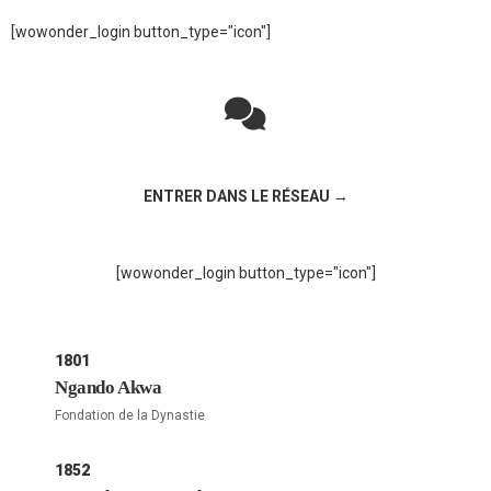
[wowonder_login button_type="icon"]
Rejoignez la discussion sur le réseau social !
ENTRER DANS LE RÉSEAU →
[wowonder_login button_type="icon"]
1801
Ngando Akwa
Fondation de la Dynastie
1852