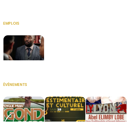
HERITAGE OS
KABA POIVRE
KABA POIVRE
EMPLOIS
VOIR TOUT
Secrétaire
ÉVÉNEMENTS
VOIR TOUT