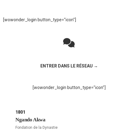
[wowonder_login button_type="icon"]
Rejoignez la discussion sur le réseau social !
ENTRER DANS LE RÉSEAU →
[wowonder_login button_type="icon"]
1801
Ngando Akwa
Fondation de la Dynastie