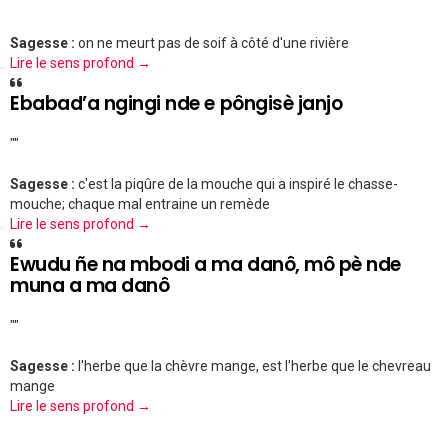
""
Sagesse :
on ne meurt pas de soif à côté d'une rivière
Lire le sens profond →
Ebabad’a ngingi nde e pôngisè janjo
""
Sagesse :
c'est la piqûre de la mouche qui a inspiré le chasse-
mouche; chaque mal entraine un remède
Lire le sens profond →
Ewudu ñe na mbodi a ma danô, mô pè nde
muna a ma danô
""
Sagesse :
l'herbe que la chèvre mange, est l'herbe que le chevreau
mange
Lire le sens profond →