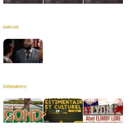
HERITAGE OS
KABA POIVRE
KABA POIVRE
EMPLOIS
VOIR TOUT
Secrétaire
ÉVÉNEMENTS
VOIR TOUT