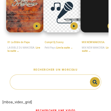
Bible_du_makossa
Petit_Pays
MboaSawa
01 La Bible de Papa
Compil Dj Sonny
MIX NEW MAKOSSA.
LA BIBLE DU MAKOSSA.
Lire
Petit Pays
Lire la suite →
MIX NEW MAKOSSA.
Lire 
la suite →
suite →
RECHERCHER UN MORCEAU
[mboa_video_grid]
RECHERCHER UNE VIDÉO