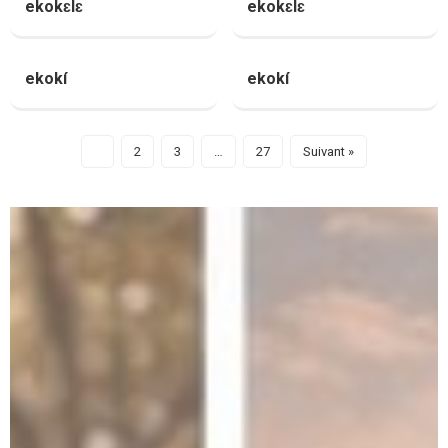
ekokɛlɛ
ekokɛlɛ
ekokí
ekokí
1
2
3
…
27
Suivant »