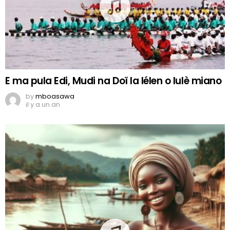
E ma pula Edi, Mudi na Doï la lélen o lulè miano
by
mboasawa
il y a un an