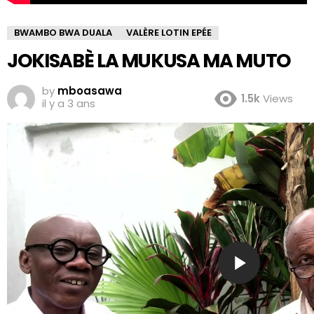
BWAMBO BWA DUALA
VALÈRE LOTIN EPÉE
JOKISABÈ LA MUKUSA MA MUTO
by
mboasawa
1.5k
Views
il y a 3 ans