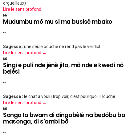
orgueilleux)
Lire le sens profond →
Mudumbu mô mu si ma busisè mbako
""
Sagesse :
une seule bouche ne rend pas le verdict
Lire le sens profond →
Singi e puli nde jènè jita, mô nde e kwedi nô
belèsi
""
Sagesse :
le chat a voulu trop voir, c'est pourquoi, il louche
Lire le sens profond →
Songa la bwam di dingabèlè na bedôbu ba
masonga, di s’ambi bô
""