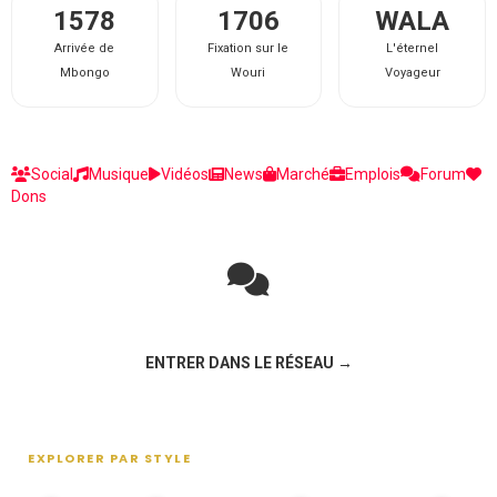
1578
1706
WALA
Arrivée de
Fixation sur le
L'éternel
Mbongo
Wouri
Voyageur
Social
Musique
Vidéos
News
Marché
Emplois
Forum
Dons
Rejoignez la discussion sur le réseau social !
ENTRER DANS LE RÉSEAU →
EXPLORER PAR STYLE