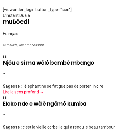
[wowonder_login button_type="icon"]
L'instant Duala
muɓóedi
Français :
le malade; voir : m'ɓóedi###
Njôu e si ma wôlô bambè mbango
""
Sagesse :
l'éléphant ne se fatigue pas de porter l'ivoire
Lire le sens profond →
Eloko nde e wèlè ngômô kumba
""
Sagesse :
c'est la vieille corbeille qui a rendu le beau tambour