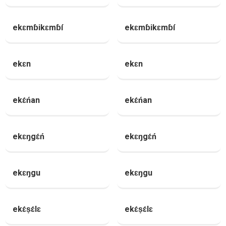
ekɛmɓikɛmɓí
ekɛmɓikɛmɓí
ekɛn
ekɛn
ekɛ́ńan
ekɛ́ńan
ekɛŋgɛ́ń
ekɛŋgɛ́ń
ekɛŋgu
ekɛŋgu
ekɛ́ṣɛ́lɛ
ekɛ́ṣɛ́lɛ