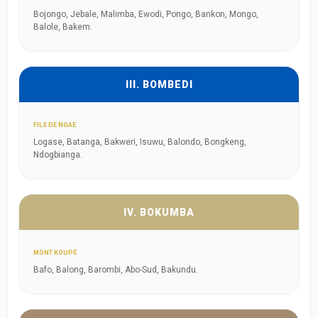
Bojongo, Jebale, Malimba, Ewodi, Pongo, Bankon, Mongo,
Balole, Bakem.
III. BOMBEDI
FILS DE NGAE
Logase, Batanga, Bakweri, Isuwu, Balondo, Bongkeng,
Ndogbianga.
IV. BOKUMBA
MONT KOUPÉ
Bafo, Balong, Barombi, Abo-Sud, Bakundu.