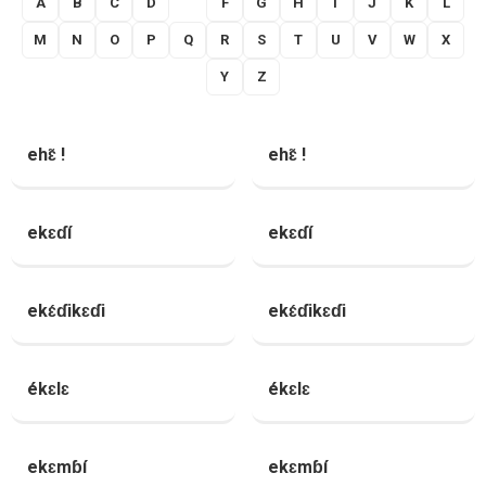
A
B
C
D
E
F
G
H
I
J
K
L
M
N
O
P
Q
R
S
T
U
V
W
X
Y
Z
ehɛ̃ !
ehɛ̃ !
ekɛɗí
ekɛɗí
ekɛ́ɗikɛɗi
ekɛ́ɗikɛɗi
ékɛlɛ
ékɛlɛ
ekɛmɓí
ekɛmɓí