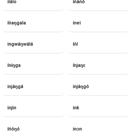
ilálo
íńáńó
íńaŋgala
inei
ingwáŋwálá
íńí
íniŋga
ínjaŋɛ
injáŋgá
injáŋgó
injin
ink
íńóŋó
inɔn