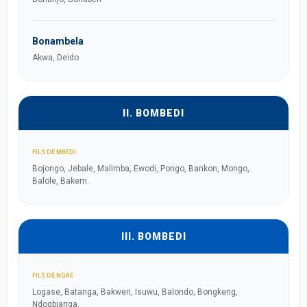
Bonambela
Akwa, Deido
II. BOMBEDI
FILS DE MBEDI
Bojongo, Jebale, Malimba, Ewodi, Pongo, Bankon, Mongo,
Balole, Bakem.
III. BOMBEDI
FILS DE NGAE
Logase, Batanga, Bakweri, Isuwu, Balondo, Bongkeng,
Ndogbianga.