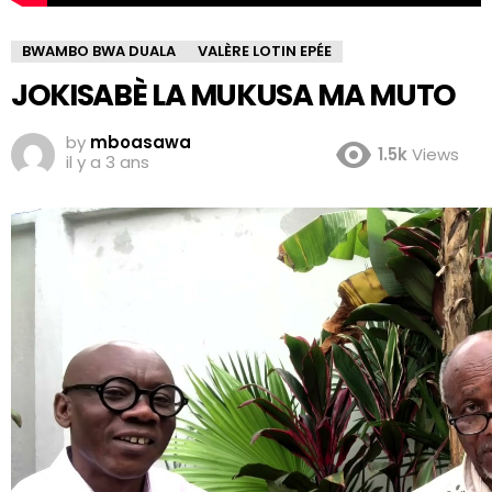
BWAMBO BWA DUALA
VALÈRE LOTIN EPÉE
JOKISABÈ LA MUKUSA MA MUTO
by
mboasawa
1.5k
Views
il y a 3 ans