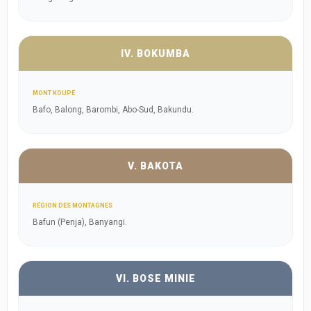
IV. BOKUMBA
MONT KOUPÉ
Bafo, Balong, Barombi, Abo-Sud, Bakundu.
V. BAKOTA
RÉGION DES MONTAGNES
Bafun (Penja), Banyangi.
VI. BOSE MINIE