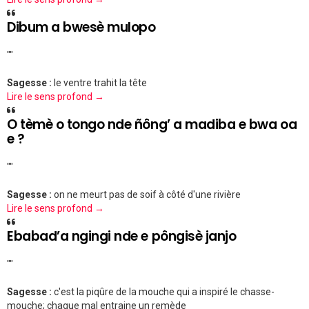
Dibum a bwesè mulopo
""
Sagesse :
le ventre trahit la tête
Lire le sens profond →
O tèmè o tongo nde ñông’ a madiba e bwa oa
e ?
""
Sagesse :
on ne meurt pas de soif à côté d'une rivière
Lire le sens profond →
Ebabad’a ngingi nde e pôngisè janjo
""
Sagesse :
c'est la piqûre de la mouche qui a inspiré le chasse-
mouche; chaque mal entraine un remède