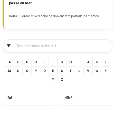
passe en mer.
Sens :
L'ordre et la discipline doivent être partout les mêmes.
FILTRER
A
B
C
D
E
F
G
H
I
J
K
L
M
N
O
P
Q
R
S
T
U
V
W
X
Y
Z
iɓá
idíɓà