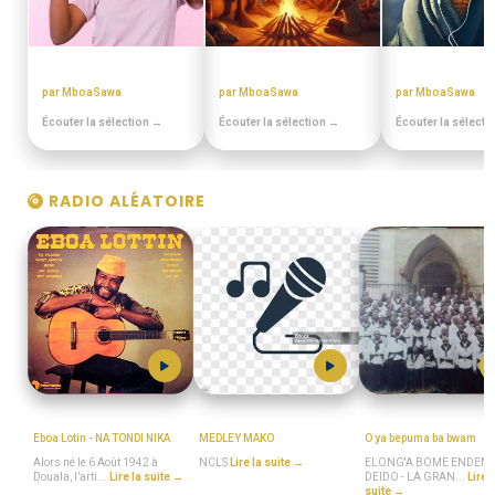
ANNEES 80 - 90
CONTES MINIA
PULA PULA M
par MboaSawa
par MboaSawa
par MboaSawa
Écouter la sélection →
Écouter la sélection →
Écouter la sélecti
RADIO ALÉATOIRE
Eboa_Lotin
NCLS
MboaSawa
Eboa Lotin - NA TONDI NIKA
MEDLEY MAKO
O ya bepuma ba bwam
Alors né le 6 Août 1942 à
NCLS
Lire la suite →
ELONG'A BOME ENDEN
Douala, l’arti...
Lire la suite →
DEIDO - LA GRAN...
Lire l
suite →