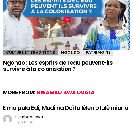
CULTURE ET TRADITIONS
NGONDO
PATRIMOINE
Ngondo : Les esprits de l’eau peuvent-ils
survivre à la colonisation ?
MORE FROM:
BWAMBO BWA DUALA
E ma pula Edi, Mudi na Doï la lélen o lulè miano
by
mboasawa
il y a un an