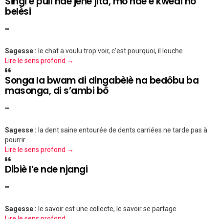
Singi e puli nde jènè jita, mô nde e kwedi nô
belèsi
""
Sagesse :
le chat a voulu trop voir, c'est pourquoi, il louche
Lire le sens profond →
Songa la bwam di dingabèlè na bedôbu ba
masonga, di s’ambi bô
""
Sagesse :
la dent saine entourée de dents carriées ne tarde pas à
pourrir
Lire le sens profond →
Dibiè l’e nde njangi
""
Sagesse :
le savoir est une collecte, le savoir se partage
Lire le sens profond →