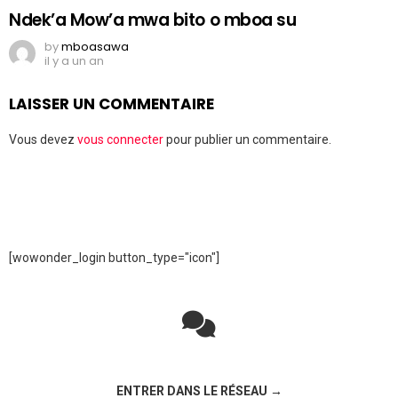
Ndek’a Mow’a mwa bito o mboa su
by
mboasawa
il y a un an
LAISSER UN COMMENTAIRE
Vous devez
vous connecter
pour publier un commentaire.
[wowonder_login button_type="icon"]
Rejoignez la discussion sur le réseau social !
ENTRER DANS LE RÉSEAU →