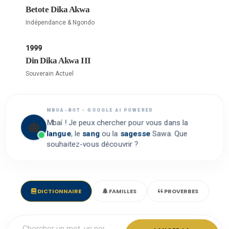
Betote Dika Akwa
Indépendance & Ngondo
1999
Din Dika Akwa III
Souverain Actuel
MBOA-BOT • GOOGLE AI POWERED
Mbaí ! Je peux chercher pour vous dans la
langue
, le
sang
ou la
sagesse
Sawa. Que
souhaitez-vous découvrir ?
DICTIONNAIRE
FAMILLES
PROVERBES