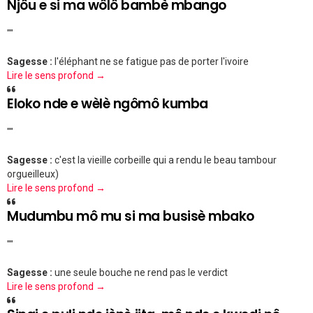
Njôu e si ma wôlô bambè mbango
""
Sagesse :
l'éléphant ne se fatigue pas de porter l'ivoire
Lire le sens profond →
Eloko nde e wèlè ngômô kumba
""
Sagesse :
c'est la vieille corbeille qui a rendu le beau tambour
orgueilleux)
Lire le sens profond →
Mudumbu mô mu si ma busisè mbako
""
Sagesse :
une seule bouche ne rend pas le verdict
Lire le sens profond →