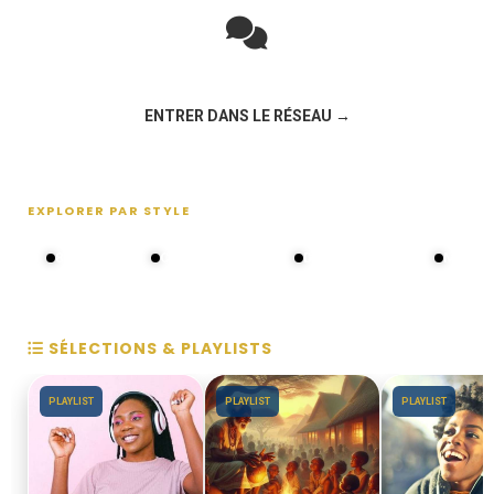
Rejoignez la discussion sur le réseau social !
ENTRER DANS LE RÉSEAU →
EXPLORER PAR STYLE
80s - 90s
Choral groups
Daddy's disco
MAKOS
SÉLECTIONS & PLAYLISTS
PLAYLIST
PLAYLIST
PLAYLIST