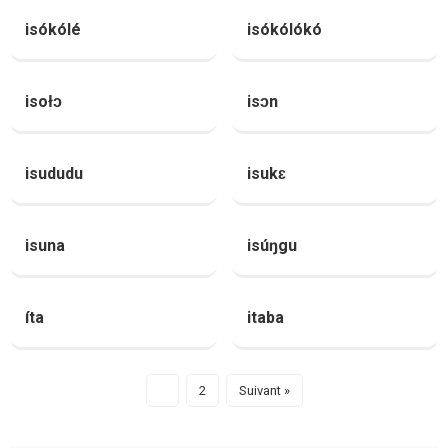
isókólé
isókólókó
isołɔ
isɔn
isududu
isukɛ
isuna
isúŋgu
íta
itaba
1
2
Suivant »