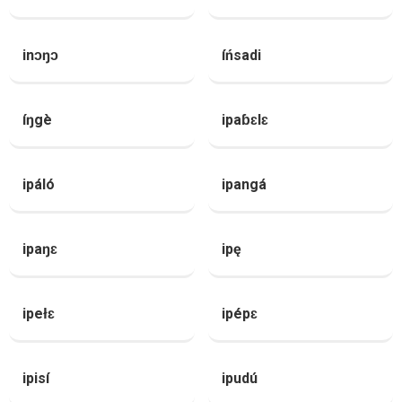
inɔŋɔ
íńsadi
íŋgè
ipaɓɛlɛ
ipáló
ipangá
ipaŋɛ
ipę
ipełɛ
ipépɛ
ipisí
ipudú