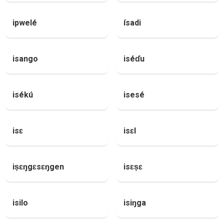
ipwelé
ísadi
isango
iséɗu
isékú
isesé
isɛ
isɛl
iṣɛŋgɛsɛŋgen
isɛṣɛ
isilo
isiŋga