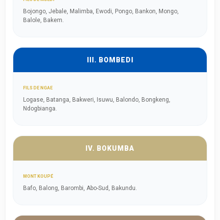
Bojongo, Jebale, Malimba, Ewodi, Pongo, Bankon, Mongo,
Balole, Bakem.
III. BOMBEDI
FILS DE NGAE
Logase, Batanga, Bakweri, Isuwu, Balondo, Bongkeng,
Ndogbianga.
IV. BOKUMBA
MONT KOUPÉ
Bafo, Balong, Barombi, Abo-Sud, Bakundu.