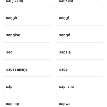
sanjisanę
sańkála
sàŋgà
sàŋgí
saŋgisę
saŋgó
sao
sapala
sapasapaŋę
sapę
sápi
sapilanę
sapsap
sapwa