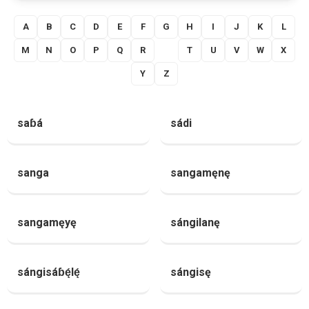
A
B
C
D
E
F
G
H
I
J
K
L
M
N
O
P
Q
R
S
T
U
V
W
X
Y
Z
saɓá
sádi
sanga
sangamęnę
sangamęyę
sángilanę
sángisáɓę́lę́
sángisę