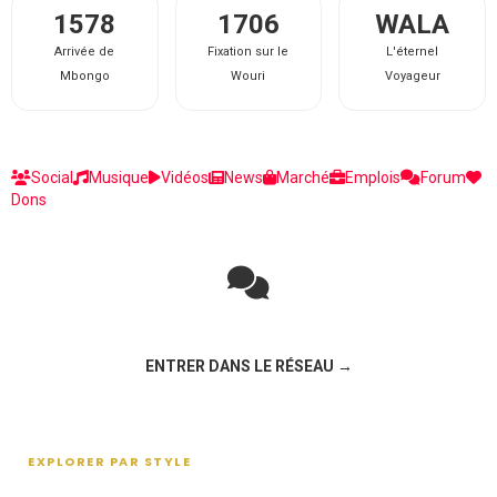
1578
1706
WALA
Arrivée de
Fixation sur le
L'éternel
Mbongo
Wouri
Voyageur
Social
Musique
Vidéos
News
Marché
Emplois
Forum
Dons
Rejoignez la discussion sur le réseau social !
ENTRER DANS LE RÉSEAU →
EXPLORER PAR STYLE