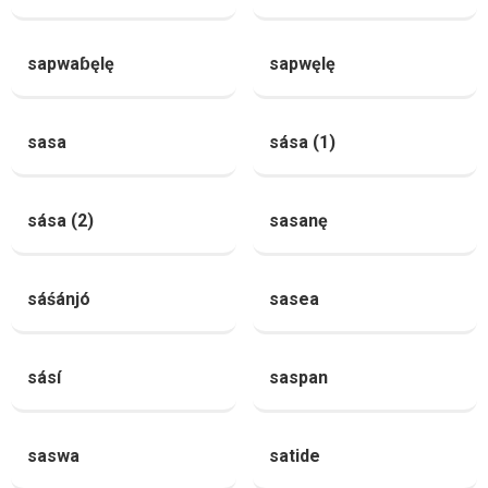
sapwaɓęlę
sapwęlę
sasa
sása (1)
sása (2)
sasanę
sáśánjó
sasea
sásí
saspan
saswa
satide