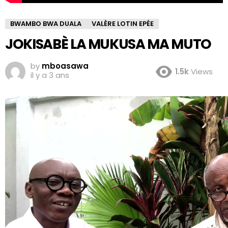
BWAMBO BWA DUALA
VALÈRE LOTIN EPÉE
JOKISABÈ LA MUKUSA MA MUTO
by
mboasawa
1.5k
Views
il y a 3 ans