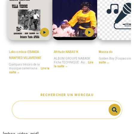
MboaSawa
MboaSawa
Golden_Boy_(Fospas
Loko o mboa-EBANDA
Afritude NABAS'K
Wanna do
MANFRED VILLAVIENNE
ALBUM GROUPE NABASK
Golden Boy (Fospassin)
Fiche TECHNIQUE : Au...
Lire
suite →
Quelques trésors de la
la suite →
musique camerouna...
Lire la
suite →
RECHERCHER UN MORCEAU