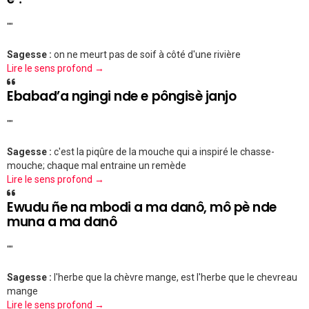
""
Sagesse :
on ne meurt pas de soif à côté d'une rivière
Lire le sens profond →
Ebabad’a ngingi nde e pôngisè janjo
""
Sagesse :
c'est la piqûre de la mouche qui a inspiré le chasse-
mouche; chaque mal entraine un remède
Lire le sens profond →
Ewudu ñe na mbodi a ma danô, mô pè nde
muna a ma danô
""
Sagesse :
l'herbe que la chèvre mange, est l'herbe que le chevreau
mange
Lire le sens profond →