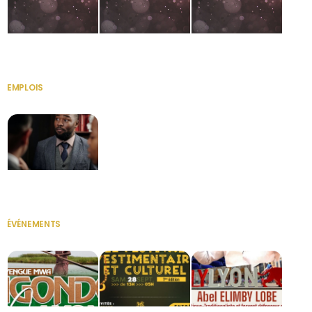
HERITAGE OS
KABA POIVRE
KABA POIVRE
EMPLOIS
VOIR TOUT
Secrétaire
ÉVÉNEMENTS
VOIR TOUT