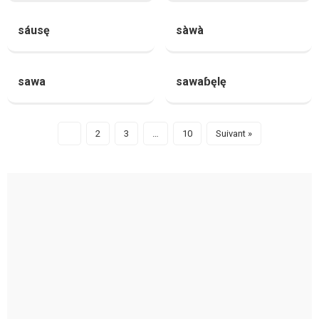
sáusę
sàwà
sawa
sawaɓęlę
1
2
3
…
10
Suivant »