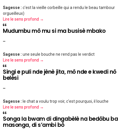
Sagesse :
c'est la vieille corbeille qui a rendu le beau tambour
orgueilleux)
Lire le sens profond →
Mudumbu mô mu si ma busisè mbako
""
Sagesse :
une seule bouche ne rend pas le verdict
Lire le sens profond →
Singi e puli nde jènè jita, mô nde e kwedi nô
belèsi
""
Sagesse :
le chat a voulu trop voir, c'est pourquoi, il louche
Lire le sens profond →
Songa la bwam di dingabèlè na bedôbu ba
masonga, di s’ambi bô