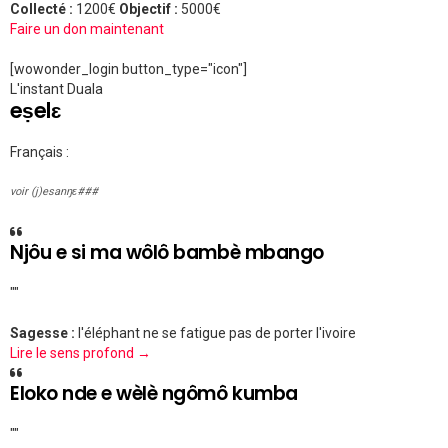
Collecté :
1200€
Objectif :
5000€
Faire un don maintenant
[wowonder_login button_type="icon"]
L'instant Duala
eṣelɛ
Français :
voir (j)esanŋɛ###
Njôu e si ma wôlô bambè mbango
""
Sagesse :
l'éléphant ne se fatigue pas de porter l'ivoire
Lire le sens profond →
Eloko nde e wèlè ngômô kumba
""