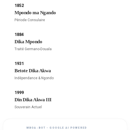
1852
Mpondo ma Ngando
Période Consulaire
1884
Dika Mpondo
Traité Germano-Douala
1931
Betote Dika Akwa
Indépendance & Ngondo
1999
Din Dika Akwa III
Souverain Actuel
MBOA-BOT • GOOGLE AI POWERED