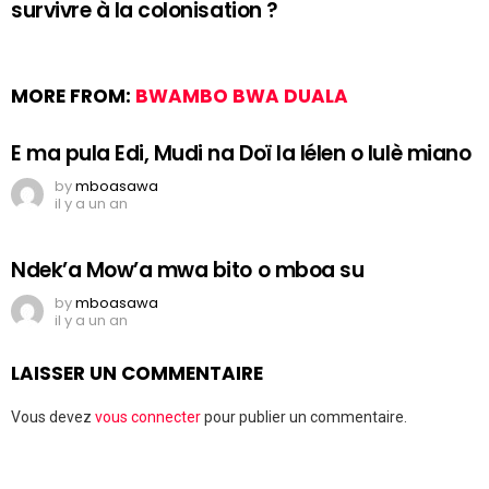
survivre à la colonisation ?
MORE FROM:
BWAMBO BWA DUALA
E ma pula Edi, Mudi na Doï la lélen o lulè miano
by
mboasawa
il y a un an
Ndek’a Mow’a mwa bito o mboa su
by
mboasawa
il y a un an
LAISSER UN COMMENTAIRE
Vous devez
vous connecter
pour publier un commentaire.