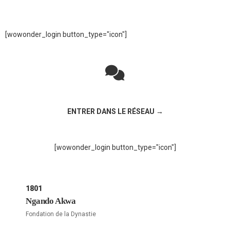
[wowonder_login button_type="icon"]
Rejoignez la discussion sur le réseau social !
ENTRER DANS LE RÉSEAU →
[wowonder_login button_type="icon"]
1801
Ngando Akwa
Fondation de la Dynastie