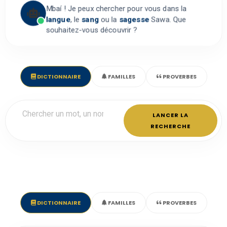
Mbaí ! Je peux chercher pour vous dans la
langue
, le
sang
ou la
sagesse
Sawa. Que
souhaitez-vous découvrir ?
DICTIONNAIRE
FAMILLES
PROVERBES
LANCER LA
RECHERCHE
DICTIONNAIRE
FAMILLES
PROVERBES