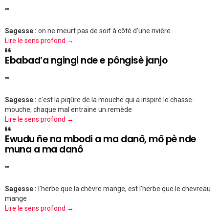
""
Sagesse :
on ne meurt pas de soif à côté d'une rivière
Lire le sens profond →
Ebabad’a ngingi nde e pôngisè janjo
""
Sagesse :
c'est la piqûre de la mouche qui a inspiré le chasse-
mouche; chaque mal entraine un remède
Lire le sens profond →
Ewudu ñe na mbodi a ma danô, mô pè nde
muna a ma danô
""
Sagesse :
l'herbe que la chèvre mange, est l'herbe que le chevreau
mange
Lire le sens profond →