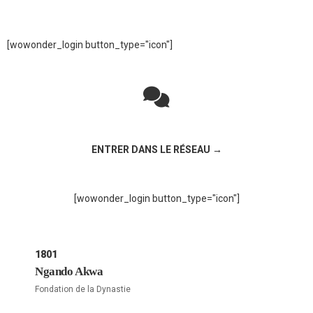
[wowonder_login button_type="icon"]
Rejoignez la discussion sur le réseau social !
ENTRER DANS LE RÉSEAU →
[wowonder_login button_type="icon"]
1801
Ngando Akwa
Fondation de la Dynastie