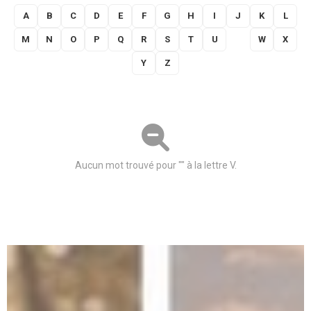
A
B
C
D
E
F
G
H
I
J
K
L
M
N
O
P
Q
R
S
T
U
V
W
X
Y
Z
Aucun mot trouvé pour "" à la lettre V.