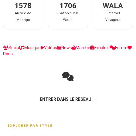
1578
1706
WALA
Arrivée de
Fixation sur le
L'éternel
Mbongo
Wouri
Voyageur
Social
Musique
Vidéos
News
Marché
Emplois
Forum
Dons
Rejoignez la discussion sur le réseau social !
ENTRER DANS LE RÉSEAU →
EXPLORER PAR STYLE