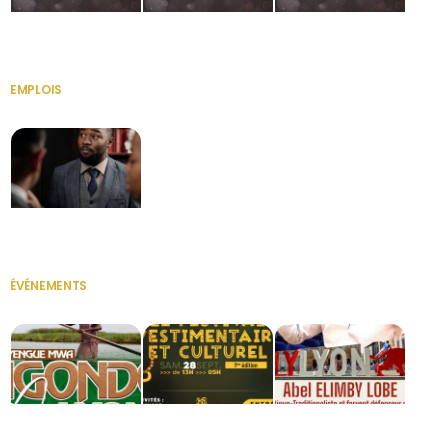
HERITAGE OS
KABA POIVRE
KABA POIVRE
EMPLOIS
VOIR TOUT
Secrétaire
ÉVÉNEMENTS
VOIR TOUT