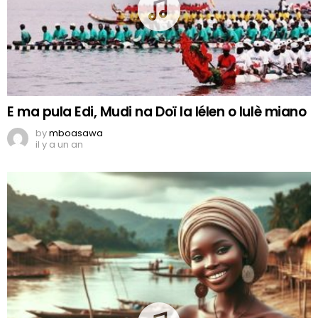
E ma pula Edi, Mudi na Doï la lélen o lulè miano
by
mboasawa
il y a un an