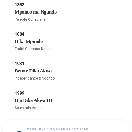
1852
Mpondo ma Ngando
Période Consulaire
1884
Dika Mpondo
Traité Germano-Douala
1931
Betote Dika Akwa
Indépendance & Ngondo
1999
Din Dika Akwa III
Souverain Actuel
MBOA-BOT • GOOGLE AI POWERED