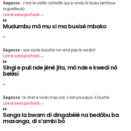
Sagesse :
c'est la vieille corbeille qui a rendu le beau tambour
orgueilleux)
Lire le sens profond →
Mudumbu mô mu si ma busisè mbako
""
Sagesse :
une seule bouche ne rend pas le verdict
Lire le sens profond →
Singi e puli nde jènè jita, mô nde e kwedi nô
belèsi
""
Sagesse :
le chat a voulu trop voir, c'est pourquoi, il louche
Lire le sens profond →
Songa la bwam di dingabèlè na bedôbu ba
masonga, di s’ambi bô