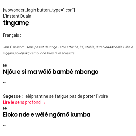
[wowonder_login button_type="icon"]
L'instant Duala
tingamę
Français :
-am f. pronom. sens passif de tinqę - être attaché, lié, stable, durable###ndół'a Lóba e
tiŋqam pókópókq l'amour de Dieu dure toujours
Njôu e si ma wôlô bambè mbango
""
Sagesse :
l'éléphant ne se fatigue pas de porter l'ivoire
Lire le sens profond →
Eloko nde e wèlè ngômô kumba
""