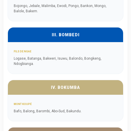
Bojongo, Jebale, Malimba, Ewodi, Pongo, Bankon, Mongo,
Balole, Bakem.
III. BOMBEDI
FILS DE NGAE
Logase, Batanga, Bakweri, Isuwu, Balondo, Bongkeng,
Ndogbianga.
IV. BOKUMBA
MONT KOUPÉ
Bafo, Balong, Barombi, Abo-Sud, Bakundu.