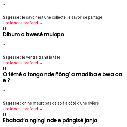
""
Sagesse :
le savoir est une collecte, le savoir se partage
Lire le sens profond →
Dibum a bwesè mulopo
""
Sagesse :
le ventre trahit la tête
Lire le sens profond →
O tèmè o tongo nde ñông’ a madiba e bwa oa
e ?
""
Sagesse :
on ne meurt pas de soif à côté d'une rivière
Lire le sens profond →
Ebabad’a ngingi nde e pôngisè janjo