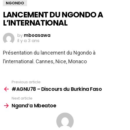
NGONDO
LANCEMENT DU NGONDO A
L’INTERNATIONAL
by
mboasawa
il y a 3 ans
Présentation du lancement du Ngondo à
l’international. Cannes, Nice, Monaco
Previous article
See
more
#AGNU78 – Discours du Burkina Faso
Next article
Ngand’a Mbeatoe