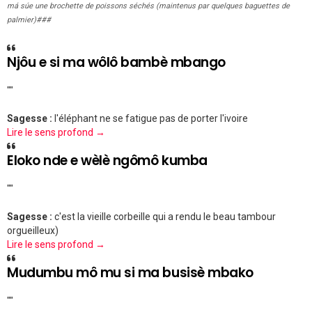
má súe une brochette de poissons séchés (maintenus par quelques baguettes de
palmier)###
Njôu e si ma wôlô bambè mbango
""
Sagesse :
l'éléphant ne se fatigue pas de porter l'ivoire
Lire le sens profond →
Eloko nde e wèlè ngômô kumba
""
Sagesse :
c'est la vieille corbeille qui a rendu le beau tambour
orgueilleux)
Lire le sens profond →
Mudumbu mô mu si ma busisè mbako
""