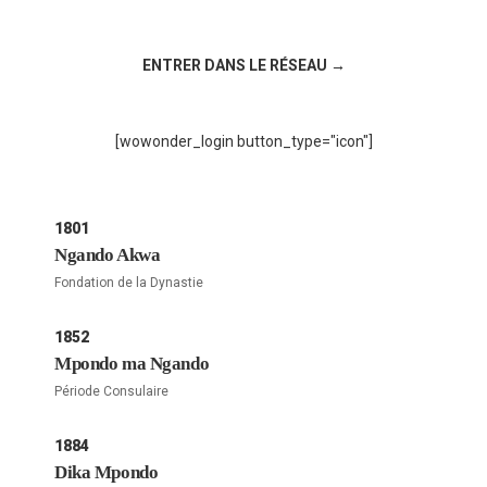
Rejoignez la discussion sur le réseau social !
ENTRER DANS LE RÉSEAU →
[wowonder_login button_type="icon"]
1801
Ngando Akwa
Fondation de la Dynastie
1852
Mpondo ma Ngando
Période Consulaire
1884
Dika Mpondo