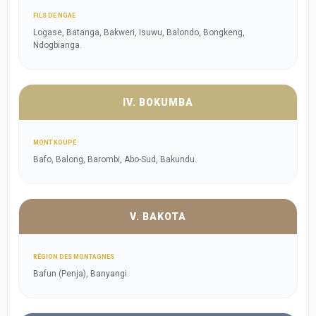
FILS DE NGAE
Logase, Batanga, Bakweri, Isuwu, Balondo, Bongkeng,
Ndogbianga.
IV. BOKUMBA
MONT KOUPÉ
Bafo, Balong, Barombi, Abo-Sud, Bakundu.
V. BAKOTA
RÉGION DES MONTAGNES
Bafun (Penja), Banyangi.