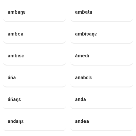
amɓaŋɛ
amɓata
amɓea
amɓisaŋɛ
amɓiṣɛ
ámedi
áńa
anabɛlɛ
áńaŋɛ
anda
andaŋɛ
andea