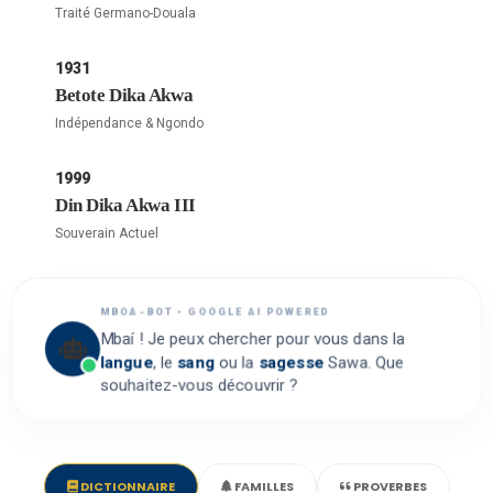
Traité Germano-Douala
1931
Betote Dika Akwa
Indépendance & Ngondo
1999
Din Dika Akwa III
Souverain Actuel
MBOA-BOT • GOOGLE AI POWERED
Mbaí ! Je peux chercher pour vous dans la
langue
, le
sang
ou la
sagesse
Sawa. Que
souhaitez-vous découvrir ?
DICTIONNAIRE
FAMILLES
PROVERBES