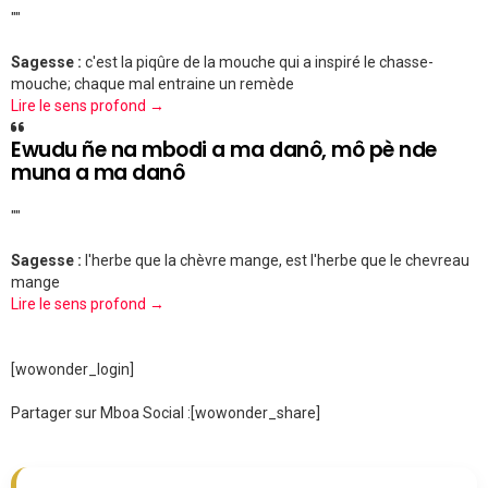
""
Sagesse :
c'est la piqûre de la mouche qui a inspiré le chasse-
mouche; chaque mal entraine un remède
Lire le sens profond →
Ewudu ñe na mbodi a ma danô, mô pè nde
muna a ma danô
""
Sagesse :
l'herbe que la chèvre mange, est l'herbe que le chevreau
mange
Lire le sens profond →
[wowonder_login]
Partager sur Mboa Social :
[wowonder_share]