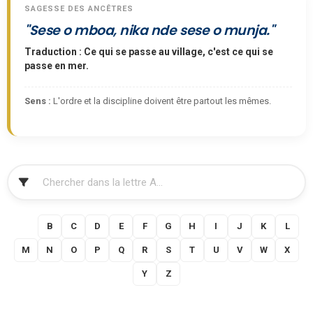
SAGESSE DES ANCÊTRES
"Sese o mboa, nika nde sese o munja."
Traduction : Ce qui se passe au village, c'est ce qui se
passe en mer.
Sens :
L'ordre et la discipline doivent être partout les mêmes.
FILTRER
A
B
C
D
E
F
G
H
I
J
K
L
M
N
O
P
Q
R
S
T
U
V
W
X
Y
Z