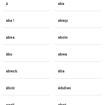
ā
aba
aba !
abaŋɛ
abea
abolo
ábu
abwa
abwɛlɛ
áɓa
áɓɛlɛ
áduɓwɛ
agali
ahań