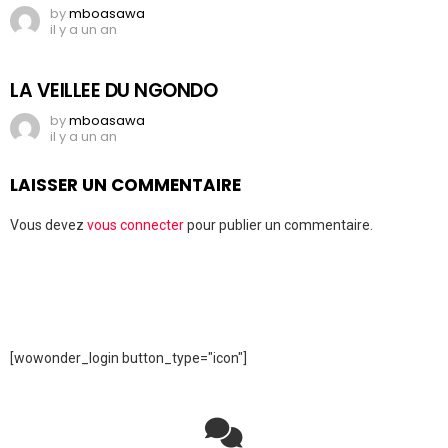
by
mboasawa
il y a un an
LA VEILLEE DU NGONDO
by
mboasawa
il y a un an
LAISSER UN COMMENTAIRE
Vous devez
vous connecter
pour publier un commentaire.
[wowonder_login button_type="icon"]