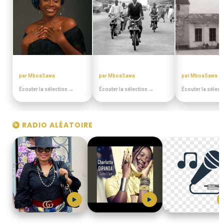
BEST OFF SLOW
DISCOTHEQUE DE PAPA
EN DUALA
par MboaSawa
par MboaSawa
par MboaSawa
Écouter la sélection →
Écouter la sélection →
Écouter la sélect
RADIO ALÉATOIRE
GRACE_DECCA
MboaSawa
Arc_en_Ciel_Musica