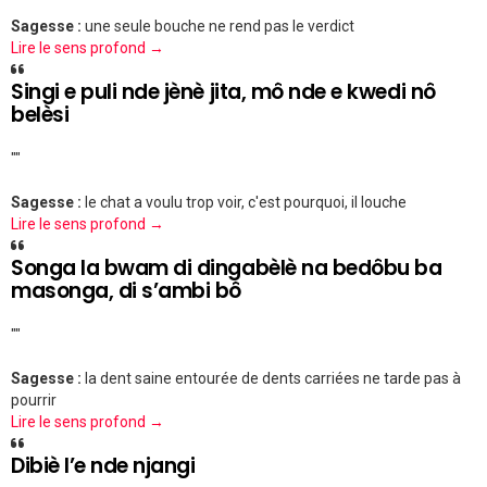
Sagesse :
une seule bouche ne rend pas le verdict
Lire le sens profond →
Singi e puli nde jènè jita, mô nde e kwedi nô
belèsi
""
Sagesse :
le chat a voulu trop voir, c'est pourquoi, il louche
Lire le sens profond →
Songa la bwam di dingabèlè na bedôbu ba
masonga, di s’ambi bô
""
Sagesse :
la dent saine entourée de dents carriées ne tarde pas à
pourrir
Lire le sens profond →
Dibiè l’e nde njangi