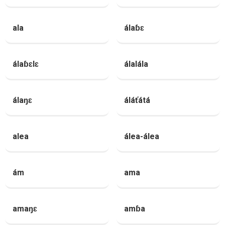
ala
álaɓɛ
álaɓɛlɛ
álalála
álaŋɛ
áláťátá
alea
álea-álea
ám
ama
amaŋɛ
amɓa