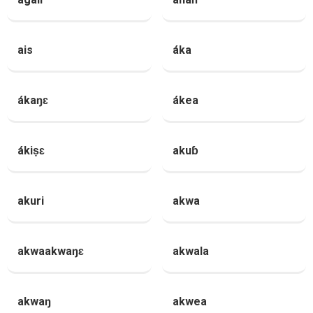
ais
áka
ákaŋɛ
ákea
ákiṣɛ
akuɓ
akuri
akwa
akwaakwaŋɛ
akwala
akwaŋ
akwea