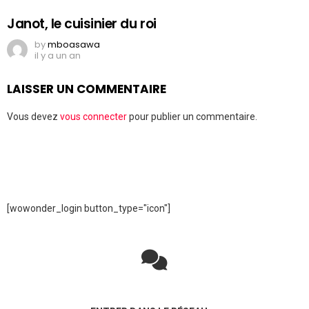
Janot, le cuisinier du roi
by
mboasawa
il y a un an
LAISSER UN COMMENTAIRE
Vous devez
vous connecter
pour publier un commentaire.
[wowonder_login button_type="icon"]
Rejoignez la discussion sur le réseau social !