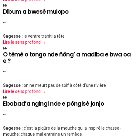
Dibum a bwesè mulopo
""
Sagesse :
le ventre trahit la tête
Lire le sens profond →
O tèmè o tongo nde ñông’ a madiba e bwa oa
e ?
""
Sagesse :
on ne meurt pas de soif à côté d'une rivière
Lire le sens profond →
Ebabad’a ngingi nde e pôngisè janjo
""
Sagesse :
c'est la piqûre de la mouche qui a inspiré le chasse-
mouche; chaque mal entraine un remède