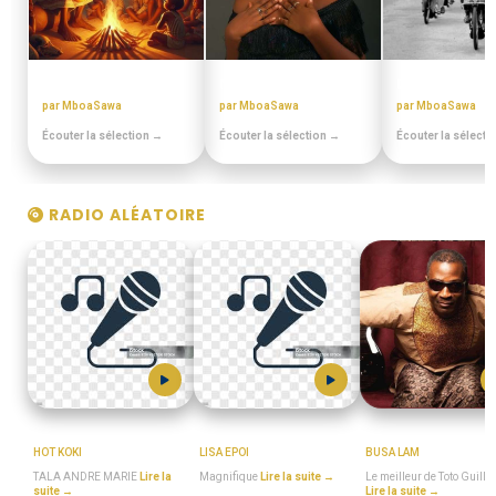
CONTES MINIA
MIX BEST OFF
DISCOTHEQUE 
par MboaSawa
par MboaSawa
par MboaSawa
Écouter la sélection →
Écouter la sélection →
Écouter la sélecti
RADIO ALÉATOIRE
MboaSawa
lisa
TOTO_GUILLAUME
HOT KOKI
LISA EPOI
BUSA LAM
TALA ANDRE MARIE
Lire la
Magnifique
Lire la suite →
Le meilleur de Toto Guill
suite →
Lire la suite →