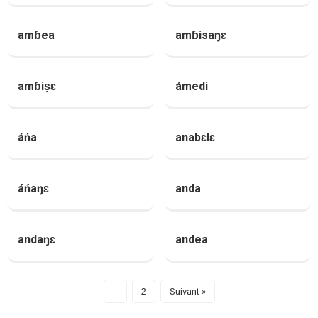
amɓea
amɓisaŋɛ
amɓiṣɛ
ámedi
áńa
anabɛlɛ
áńaŋɛ
anda
andaŋɛ
andea
1
2
Suivant »