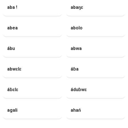
aba !
abaŋɛ
abea
abolo
ábu
abwa
abwɛlɛ
áɓa
áɓɛlɛ
áduɓwɛ
agali
ahań