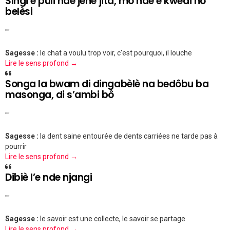
Singi e puli nde jènè jita, mô nde e kwedi nô
belèsi
""
Sagesse :
le chat a voulu trop voir, c'est pourquoi, il louche
Lire le sens profond →
Songa la bwam di dingabèlè na bedôbu ba
masonga, di s’ambi bô
""
Sagesse :
la dent saine entourée de dents carriées ne tarde pas à
pourrir
Lire le sens profond →
Dibiè l’e nde njangi
""
Sagesse :
le savoir est une collecte, le savoir se partage
Lire le sens profond →