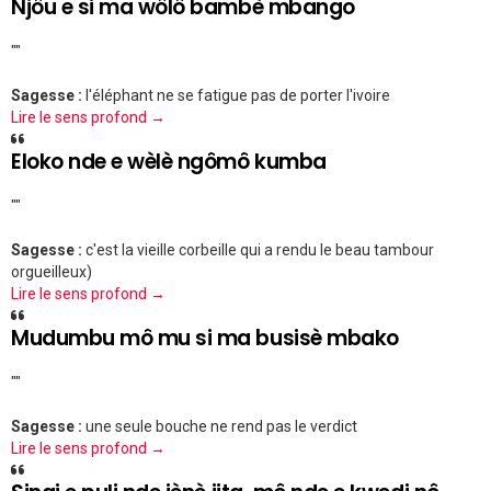
Njôu e si ma wôlô bambè mbango
""
Sagesse :
l'éléphant ne se fatigue pas de porter l'ivoire
Lire le sens profond →
Eloko nde e wèlè ngômô kumba
""
Sagesse :
c'est la vieille corbeille qui a rendu le beau tambour
orgueilleux)
Lire le sens profond →
Mudumbu mô mu si ma busisè mbako
""
Sagesse :
une seule bouche ne rend pas le verdict
Lire le sens profond →