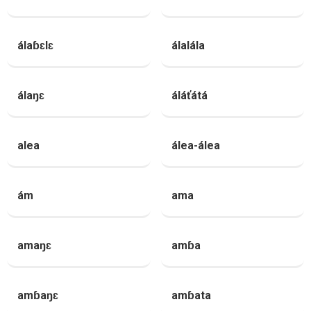
álaɓɛlɛ
álalála
álaŋɛ
áláťátá
alea
álea-álea
ám
ama
amaŋɛ
amɓa
amɓaŋɛ
amɓata