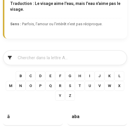
Traduction : Le visage aime l'eau, mais l'eau n'aime pas le
visage.
Sens :
Parfois, l'amour ou l'intérêt n'est pas réciproque.
FILTRER
A
B
C
D
E
F
G
H
I
J
K
L
M
N
O
P
Q
R
S
T
U
V
W
X
Y
Z
ā
aba