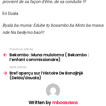
provient de sa façon d’être, de sa conduite !!!
En Duala
Byala ba munia
:
Edube to
bosambo ba Moto ba mawa
nde Na bede
mo bao!!!
Previous article
See
more
Bekombo : Muna muloloma ( Bekombo :
l’enfant commissionaire)
Next article
Bref aperçu sur l’Histoire De Bonajinjè
(Deïdo/douala)
Written by
mboasawa