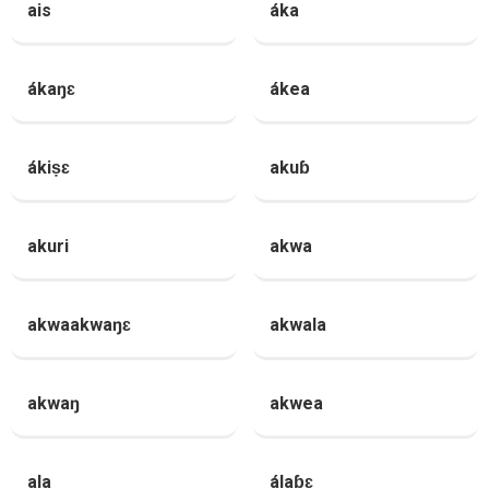
ais
áka
ákaŋɛ
ákea
ákiṣɛ
akuɓ
akuri
akwa
akwaakwaŋɛ
akwala
akwaŋ
akwea
ala
álaɓɛ