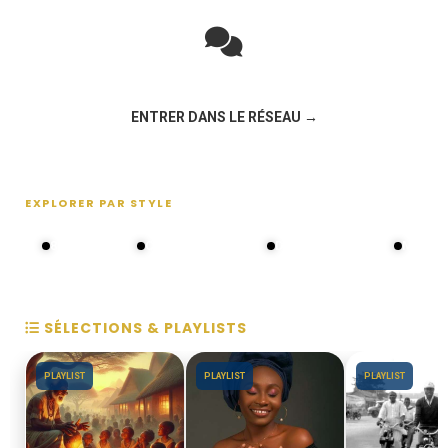
Rejoignez la discussion sur le réseau social !
ENTRER DANS LE RÉSEAU →
EXPLORER PAR STYLE
80s - 90s
Choral groups
Daddy's disco
MAKOS
SÉLECTIONS & PLAYLISTS
PLAYLIST
PLAYLIST
PLAYLIST