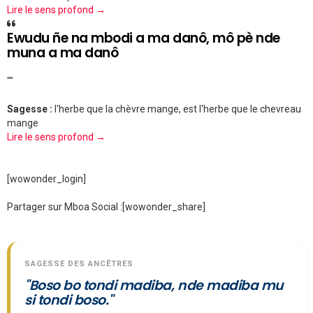
Lire le sens profond →
Ewudu ñe na mbodi a ma danô, mô pè nde
muna a ma danô
""
Sagesse :
l'herbe que la chèvre mange, est l'herbe que le chevreau
mange
Lire le sens profond →
[wowonder_login]
Partager sur Mboa Social :
[wowonder_share]
SAGESSE DES ANCÊTRES
"Boso bo tondi madiba, nde madiba mu
si tondi boso."