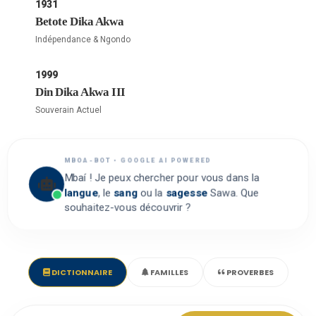
1931
Betote Dika Akwa
Indépendance & Ngondo
1999
Din Dika Akwa III
Souverain Actuel
MBOA-BOT • GOOGLE AI POWERED
Mbaí ! Je peux chercher pour vous dans la
langue
, le
sang
ou la
sagesse
Sawa. Que
souhaitez-vous découvrir ?
DICTIONNAIRE
FAMILLES
PROVERBES