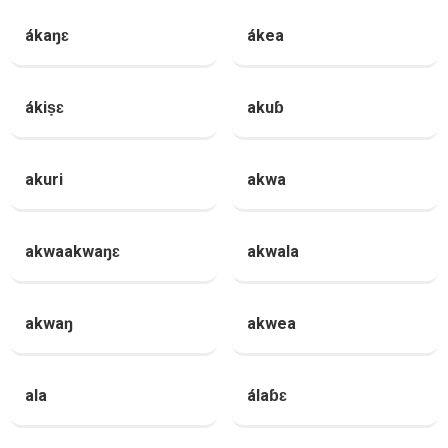
ákaŋɛ
ákea
ákiṣɛ
akuɓ
akuri
akwa
akwaakwaŋɛ
akwala
akwaŋ
akwea
ala
álaɓɛ