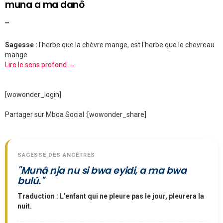
muna a ma danô
""
Sagesse :
l'herbe que la chèvre mange, est l'herbe que le chevreau
mange
Lire le sens profond →
[wowonder_login]
Partager sur Mboa Social :
[wowonder_share]
SAGESSE DES ANCÊTRES
"Munâ nja nu si bwa eyidi, a ma bwa
bulú."
Traduction : L'enfant qui ne pleure pas le jour, pleurera la
nuit.