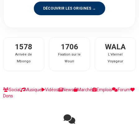
DÉCOUVRIR LES ORIGINES →
1578
1706
WALA
Arrivée de
Fixation sur le
L'éternel
Mbongo
Wouri
Voyageur
Social
Musique
Vidéos
News
Marché
Emplois
Forum
Dons
Rejoignez la discussion sur le réseau social !