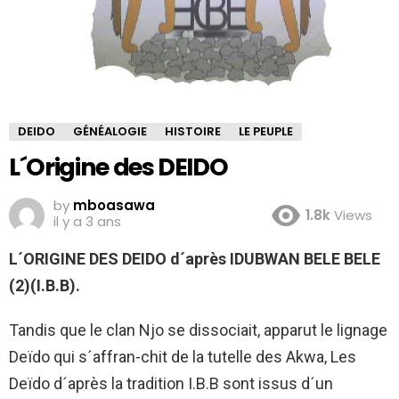
DEIDO
GÉNÉALOGIE
HISTOIRE
LE PEUPLE
L´Origine des DEIDO
by
mboasawa
1.8k
Views
il y a 3 ans
L´ORIGINE DES DEIDO d´après IDUBWAN BELE BELE
(2)(I.B.B).
Tandis que le clan Njo se dissociait, apparut le lignage
Deïdo qui s´affran-chit de la tutelle des Akwa, Les
Deïdo d´après la tradition I.B.B sont issus d´un