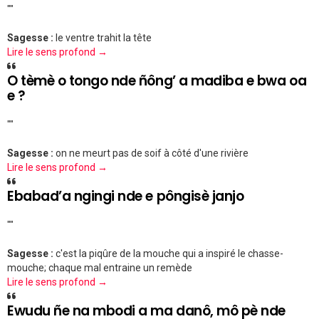
""
Sagesse :
le ventre trahit la tête
Lire le sens profond →
O tèmè o tongo nde ñông’ a madiba e bwa oa
e ?
""
Sagesse :
on ne meurt pas de soif à côté d'une rivière
Lire le sens profond →
Ebabad’a ngingi nde e pôngisè janjo
""
Sagesse :
c'est la piqûre de la mouche qui a inspiré le chasse-
mouche; chaque mal entraine un remède
Lire le sens profond →
Ewudu ñe na mbodi a ma danô, mô pè nde