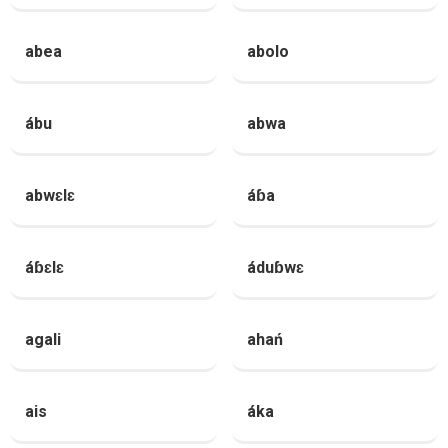
abea
abolo
ábu
abwa
abwɛlɛ
áɓa
áɓɛlɛ
áduɓwɛ
agali
ahań
ais
áka