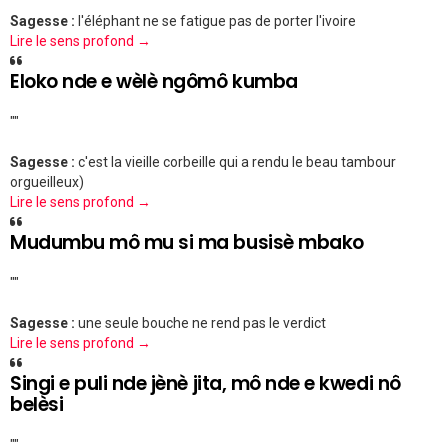
Sagesse :
l'éléphant ne se fatigue pas de porter l'ivoire
Lire le sens profond →
Eloko nde e wèlè ngômô kumba
""
Sagesse :
c'est la vieille corbeille qui a rendu le beau tambour
orgueilleux)
Lire le sens profond →
Mudumbu mô mu si ma busisè mbako
""
Sagesse :
une seule bouche ne rend pas le verdict
Lire le sens profond →
Singi e puli nde jènè jita, mô nde e kwedi nô
belèsi
""