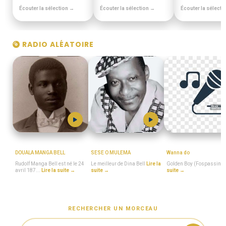
Écouter la sélection →
Écouter la sélection →
Écouter la sélecti
RADIO ALÉATOIRE
MboaSawa
DINA_BELL
Golden_Boy_(Fospas
DOUALA MANGA BELL
SESE O MULEMA
Wanna do
Rudolf Manga Bell est né le 24
Le meilleur de Dina Bell
Lire la
Golden Boy (Fospassin)
avril 187...
Lire la suite →
suite →
suite →
RECHERCHER UN MORCEAU