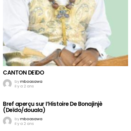
CANTON DEïDO
by
mboasawa
il y a 2 ans
Bref aperçu sur l’Histoire De Bonajinjè
(Deïdo/douala)
by
mboasawa
il y a 2 ans