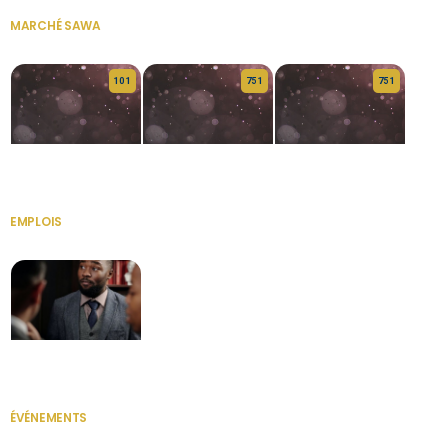
MARCHÉ SAWA
VOIR TOUT
10 1
75 1
75 1
HERITAGE OS
KABA POIVRE
KABA POIVRE
EMPLOIS
VOIR TOUT
Secrétaire
ÉVÉNEMENTS
VOIR TOUT