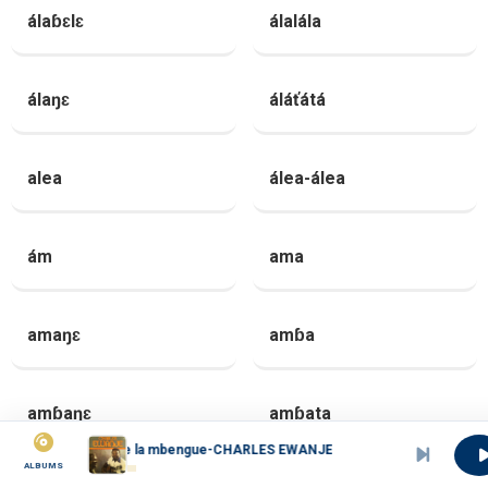
álaɓɛlɛ
álalála
álaŋɛ
áláťátá
alea
álea-álea
ám
ama
amaŋɛ
amɓa
amɓaŋɛ
amɓata
gue la mbengue-CHARLES EWANJE
ALBUMS