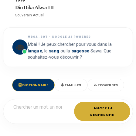
Din Dika Akwa III
Souverain Actuel
MBOA-BOT • GOOGLE AI POWERED
Mbaí ! Je peux chercher pour vous dans la
langue
, le
sang
ou la
sagesse
Sawa. Que
souhaitez-vous découvrir ?
DICTIONNAIRE
FAMILLES
PROVERBES
LANCER LA
RECHERCHE