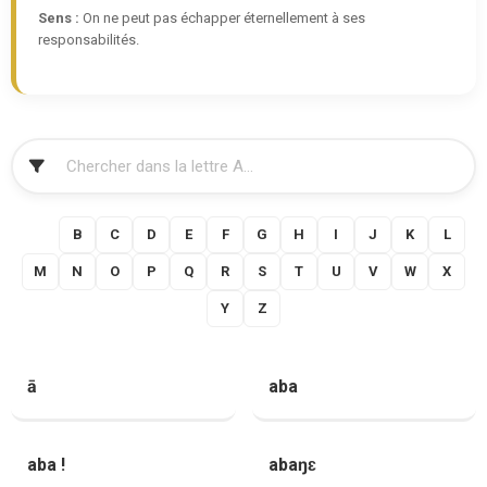
Sens :
On ne peut pas échapper éternellement à ses
responsabilités.
FILTRER
A
B
C
D
E
F
G
H
I
J
K
L
M
N
O
P
Q
R
S
T
U
V
W
X
Y
Z
ā
aba
aba !
abaŋɛ