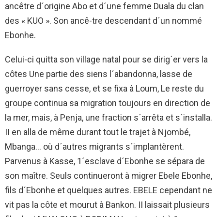
ancêtre d´origine Abo et d´une femme Duala du clan
des « KUO ». Son ancê-tre descendant d´un nommé
Ebonhe.
Celui-ci quitta son village natal pour se dirig´er vers la
côtes Une partie des siens l´abandonna, lasse de
guerroyer sans cesse, et se fixa à Loum, Le reste du
groupe continua sa migration toujours en direction de
la mer, mais, à Penja, une fraction s´arrêta et s´installa.
II en alla de même durant tout le trajet à Njombé,
Mbanga… où d´autres migrants s´implantèrent.
Parvenus à Kasse, 1´esclave d´Ebonhe se sépara de
son maître. Seuls continueront à migrer Ebele Ebonhe,
fils d´Ebonhe et quelques autres. EBELE cependant ne
vit pas la côte et mourut à Bankon. II laissait plusieurs