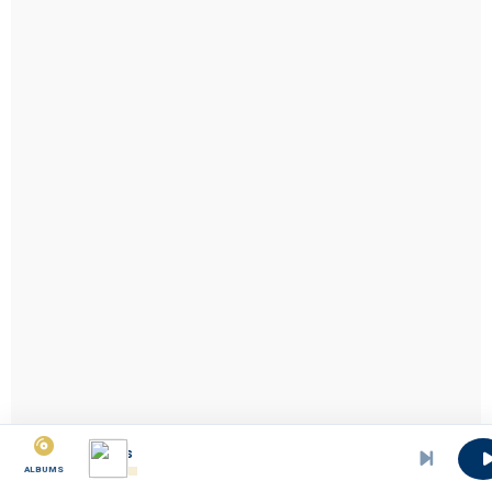
BElongi - Chorales
ALBUMS