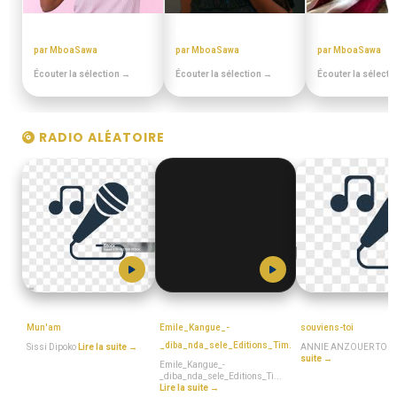
ANNEES 80 - 90
BEST OFF SLOW
CHORALES EL
par MboaSawa
par MboaSawa
par MboaSawa
Écouter la sélection →
Écouter la sélection →
Écouter la sélecti
RADIO ALÉATOIRE
MboaSawa
MboaSawa
ANNIE_ANZOUER
Mun'am
Emile_Kangue_-
souviens-toi
_diba_nda_sele_Editions_Tim.
Sissi Dipoko
Lire la suite →
ANNIE ANZOUER TOM
suite →
Emile_Kangue_-
_diba_nda_sele_Editions_Ti...
Lire la suite →