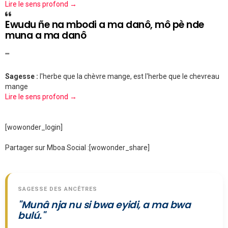
Lire le sens profond →
Ewudu ñe na mbodi a ma danô, mô pè nde
muna a ma danô
""
Sagesse :
l'herbe que la chèvre mange, est l'herbe que le chevreau
mange
Lire le sens profond →
[wowonder_login]
Partager sur Mboa Social :
[wowonder_share]
SAGESSE DES ANCÊTRES
"Munâ nja nu si bwa eyidi, a ma bwa
bulú."