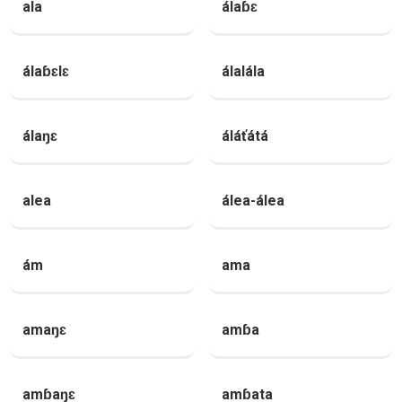
ala
álaɓɛ
álaɓɛlɛ
álalála
álaŋɛ
áláťátá
alea
álea-álea
ám
ama
amaŋɛ
amɓa
amɓaŋɛ
amɓata