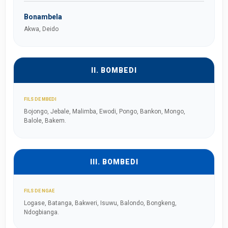
Bonambela
Akwa, Deido
II. BOMBEDI
FILS DE MBEDI
Bojongo, Jebale, Malimba, Ewodi, Pongo, Bankon, Mongo,
Balole, Bakem.
III. BOMBEDI
FILS DE NGAE
Logase, Batanga, Bakweri, Isuwu, Balondo, Bongkeng,
Ndogbianga.