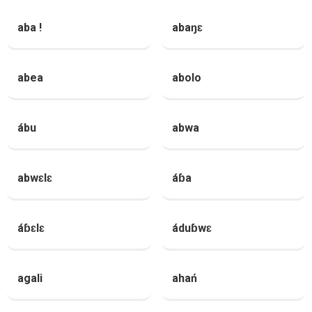
aba !
abaŋɛ
abea
abolo
ábu
abwa
abwɛlɛ
áɓa
áɓɛlɛ
áduɓwɛ
agali
ahań