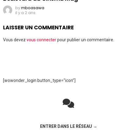
by
mboasawa
il y a 2 ans
LAISSER UN COMMENTAIRE
Vous devez
vous connecter
pour publier un commentaire.
[wowonder_login button_type="icon"]
Rejoignez la discussion sur le réseau social !
ENTRER DANS LE RÉSEAU →