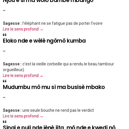
Njôu e si ma wôlô bambè mbango
""
Sagesse :
l'éléphant ne se fatigue pas de porter l'ivoire
Lire le sens profond →
Eloko nde e wèlè ngômô kumba
""
Sagesse :
c'est la vieille corbeille qui a rendu le beau tambour
orgueilleux)
Lire le sens profond →
Mudumbu mô mu si ma busisè mbako
""
Sagesse :
une seule bouche ne rend pas le verdict
Lire le sens profond →
Singi e puli nde jènè jita, mô nde e kwedi nô