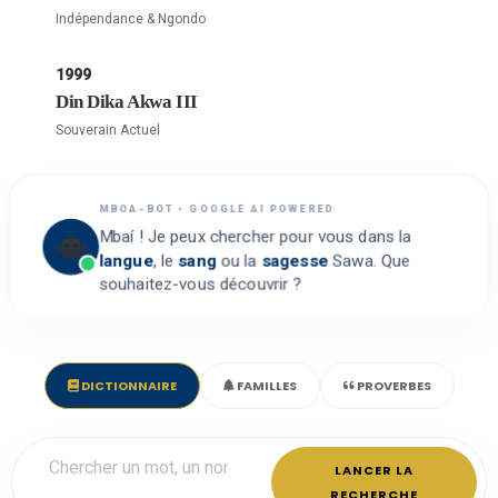
Indépendance & Ngondo
1999
Din Dika Akwa III
Souverain Actuel
MBOA-BOT • GOOGLE AI POWERED
Mbaí ! Je peux chercher pour vous dans la
langue
, le
sang
ou la
sagesse
Sawa. Que
souhaitez-vous découvrir ?
DICTIONNAIRE
FAMILLES
PROVERBES
LANCER LA
RECHERCHE