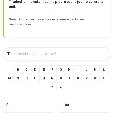
Traduction : L'enfant qui ne pleure pas le jour, pleurera la
nuit.
Sens :
On ne peut pas échapper éternellement à ses
responsabilités.
FILTRER
A
B
C
D
E
F
G
H
I
J
K
L
M
N
O
P
Q
R
S
T
U
V
W
X
Y
Z
ā
aba