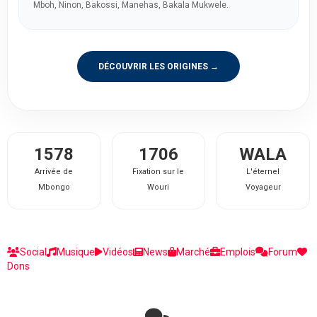
Mboh, Ninon, Bakossi, Manehas, Bakala Mukwele.
DÉCOUVRIR LES ORIGINES →
1578
1706
WALA
Arrivée de
Fixation sur le
L'éternel
Mbongo
Wouri
Voyageur
Social
Musique
Vidéos
News
Marché
Emplois
Forum
Dons