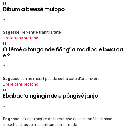
Dibum a bwesè mulopo
""
Sagesse :
le ventre trahit la tête
Lire le sens profond →
O tèmè o tongo nde ñông’ a madiba e bwa oa
e ?
""
Sagesse :
on ne meurt pas de soif à côté d'une rivière
Lire le sens profond →
Ebabad’a ngingi nde e pôngisè janjo
""
Sagesse :
c'est la piqûre de la mouche qui a inspiré le chasse-
mouche; chaque mal entraine un remède