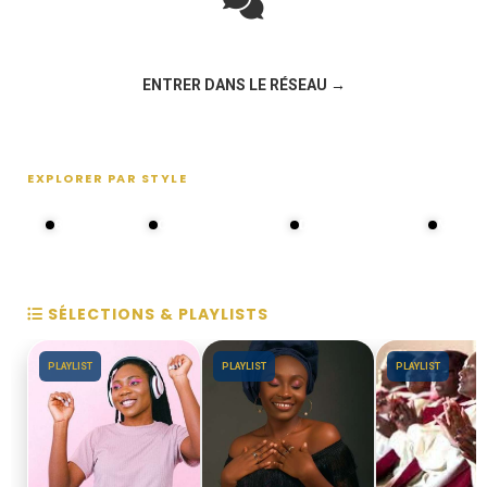
Rejoignez la discussion sur le réseau social !
ENTRER DANS LE RÉSEAU →
EXPLORER PAR STYLE
80s - 90s
Choral groups
Daddy's disco
MAKOS
SÉLECTIONS & PLAYLISTS
PLAYLIST
PLAYLIST
PLAYLIST