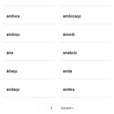
amɓea
amɓisaŋɛ
amɓiṣɛ
ámedi
áńa
anabɛlɛ
áńaŋɛ
anda
andaŋɛ
andea
1
2
Suivant »