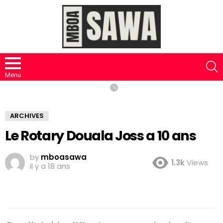
S
Menu
ARCHIVES
Le Rotary Douala Joss a 10 ans
by
mboasawa
1.3k
Views
il y a 18 ans