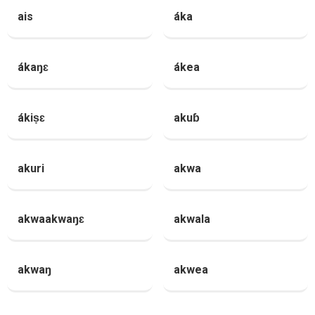
ais
áka
ákaŋɛ
ákea
ákiṣɛ
akuɓ
akuri
akwa
akwaakwaŋɛ
akwala
akwaŋ
akwea