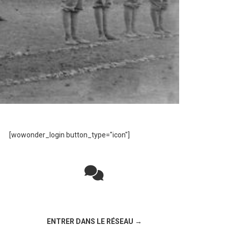
[wowonder_login button_type="icon"]
Rejoignez la discussion sur le réseau social
!
ENTRER DANS LE RÉSEAU →