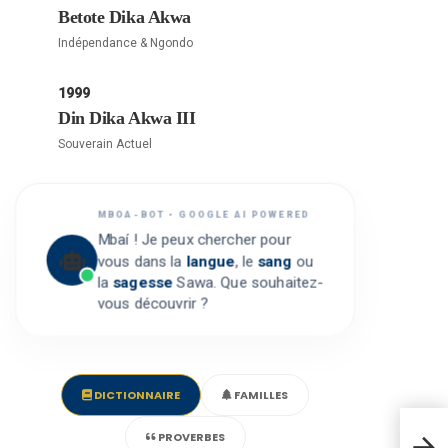
Betote Dika Akwa
Indépendance & Ngondo
1999
Din Dika Akwa III
Souverain Actuel
MBOA-BOT • GOOGLE AI POWERED
Mbaí ! Je peux chercher pour
vous dans la
langue
, le
sang
ou
la
sagesse
Sawa. Que souhaitez-
vous découvrir ?
DICTIONNAIRE
FAMILLES
5 – 
PROVERBES