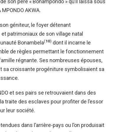
 de son père « Bonampondo » qu’il laissa sous
ANGA MPONDO AKWA.
 son géniteur, le foyer détenant
s et patrimoniaux de son village natal
(
10
)
mmunauté Bonambela
dont il incarne le
emble de règles permettant le fonctionnement
 famille régnante. Ses nombreuses épouses,
et sa croissante progéniture symbolisaient sa
issance.
NDO et ses pairs se retrouvaient dans des
a traite des esclaves pour profiter de l’essor
 leur société.
étendues dans l’arrière-pays ou l’on produisait