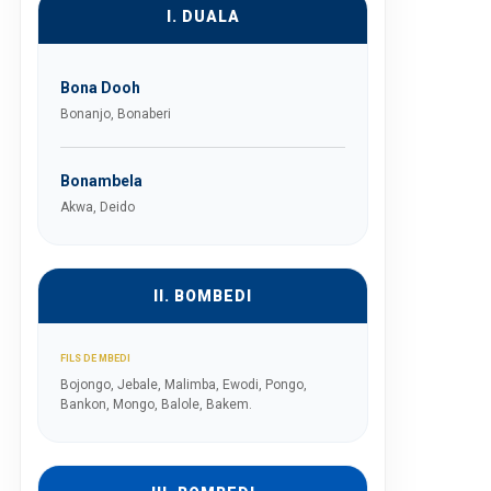
I. DUALA
Bona Dooh
Bonanjo, Bonaberi
Bonambela
Akwa, Deido
II. BOMBEDI
FILS DE MBEDI
Bojongo, Jebale, Malimba, Ewodi, Pongo,
Bankon, Mongo, Balole, Bakem.