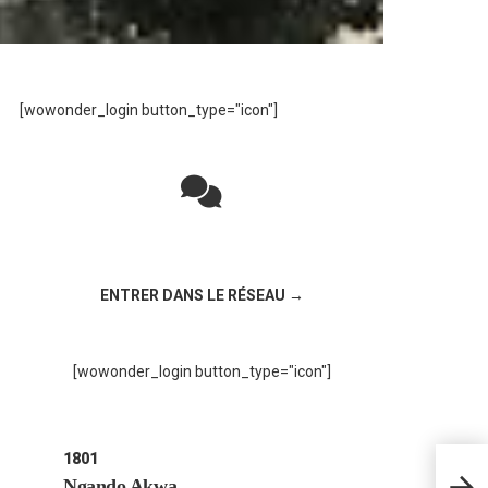
[wowonder_login button_type="icon"]
Rejoignez la discussion sur le réseau social
!
ENTRER DANS LE RÉSEAU →
[wowonder_login button_type="icon"]
1801
7 – 
SUPE
Ngando Akwa