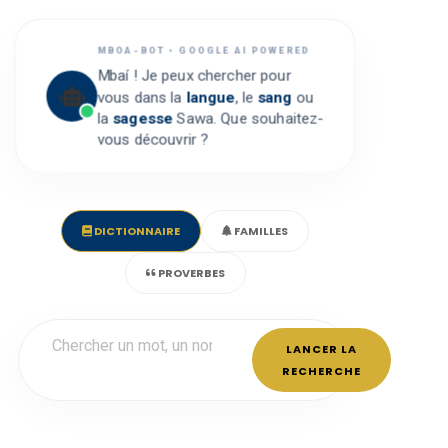
MBOA-BOT • GOOGLE AI POWERED
Mbaí ! Je peux chercher pour
vous dans la
langue
, le
sang
ou
la
sagesse
Sawa. Que souhaitez-
vous découvrir ?
DICTIONNAIRE
FAMILLES
PROVERBES
LANCER LA
RECHERCHE