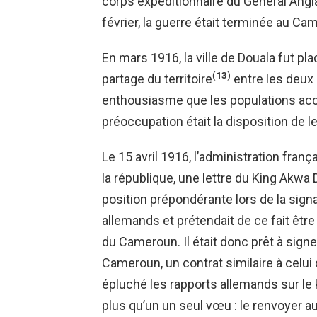
corps expéditionnaire du Général Angla
février, la guerre était terminée au Ca
En mars 1916, la ville de Douala fut pl
(
13
)
partage du territoire
entre les deux 
enthousiasme que les populations accuei
préoccupation était la disposition de le
Le 15 avril 1916, l’administration fran
la république, une lettre du King Akwa
position prépondérante lors de la signa
allemands et prétendait de ce fait êtr
du Cameroun. Il était donc prêt à signer
Cameroun, un contrat similaire à celui d
épluché les rapports allemands sur le K
plus qu’un un seul vœu : le renvoyer au