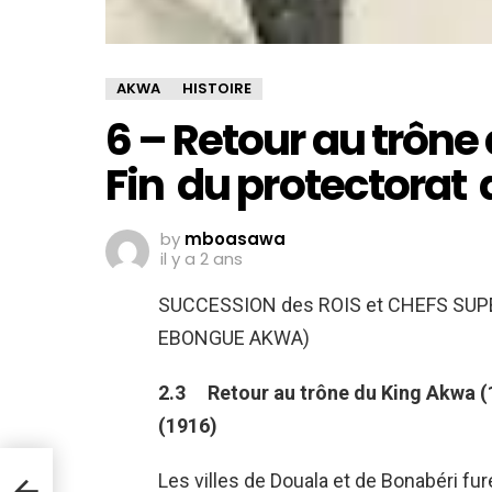
AKWA
HISTOIRE
6 – Retour au trône
Fin du protectorat 
by
mboasawa
il y a 2 ans
SUCCESSION des ROIS et CHEFS SUPE
EBONGUE AKWA)
2.3 Retour au trône du King Akwa (
(1916)
Les villes de Douala et de Bonabéri fur