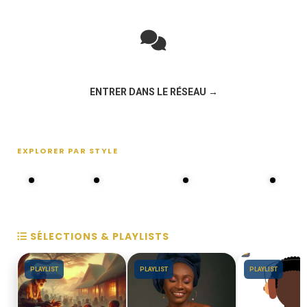
Rejoignez la discussion sur le réseau social !
ENTRER DANS LE RÉSEAU →
EXPLORER PAR STYLE
80s - 90s
Choral groups
Daddy's disco
MAKOS
SÉLECTIONS & PLAYLISTS
PLAYLIST
PLAYLIST
PLAYLIST