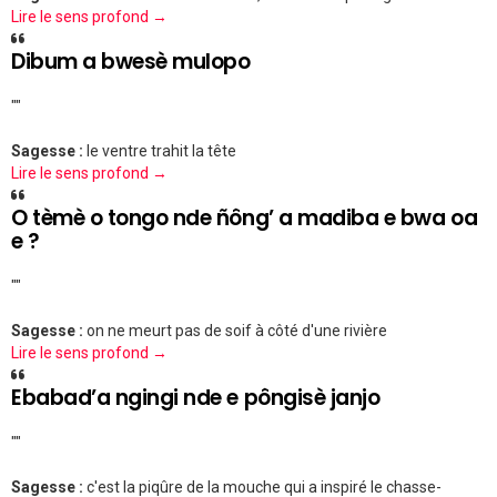
Lire le sens profond →
Dibum a bwesè mulopo
""
Sagesse :
le ventre trahit la tête
Lire le sens profond →
O tèmè o tongo nde ñông’ a madiba e bwa oa
e ?
""
Sagesse :
on ne meurt pas de soif à côté d'une rivière
Lire le sens profond →
Ebabad’a ngingi nde e pôngisè janjo
""
Sagesse :
c'est la piqûre de la mouche qui a inspiré le chasse-