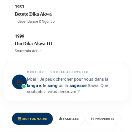
1931
Betote Dika Akwa
Indépendance & Ngondo
1999
Din Dika Akwa III
Souverain Actuel
MBOA-BOT • GOOGLE AI POWERED
Mbaí ! Je peux chercher pour vous dans la
langue
, le
sang
ou la
sagesse
Sawa. Que
souhaitez-vous découvrir ?
DICTIONNAIRE
FAMILLES
PROVERBES