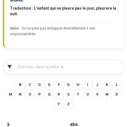
Traduction : L'enfant qui ne pleure pas le jour, pleurera la
nuit.
Sens :
On ne peut pas échapper éternellement à ses
responsabilités.
FILTRER
A
B
C
D
E
F
G
H
I
J
K
L
M
N
O
P
Q
R
S
T
U
V
W
X
Y
Z
ā
aba