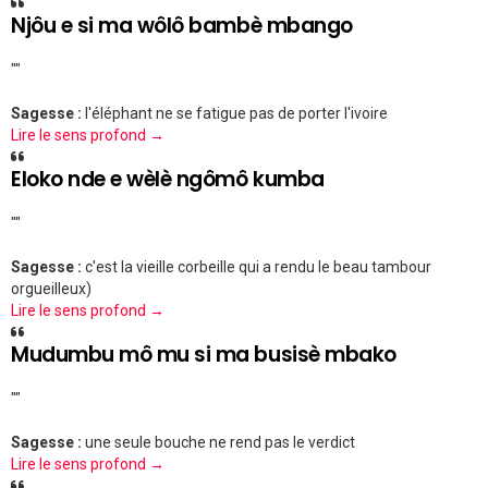
Njôu e si ma wôlô bambè mbango
""
Sagesse :
l'éléphant ne se fatigue pas de porter l'ivoire
Lire le sens profond →
Eloko nde e wèlè ngômô kumba
""
Sagesse :
c'est la vieille corbeille qui a rendu le beau tambour
orgueilleux)
Lire le sens profond →
Mudumbu mô mu si ma busisè mbako
""
Sagesse :
une seule bouche ne rend pas le verdict
Lire le sens profond →