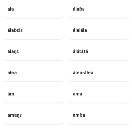
ala
álaɓɛ
álaɓɛlɛ
álalála
álaŋɛ
áláťátá
alea
álea-álea
ám
ama
amaŋɛ
amɓa