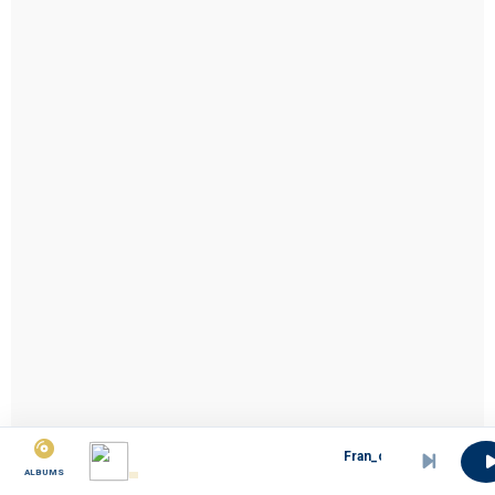
Fran_oise_Milla_Massoma_1987.
ALBUMS