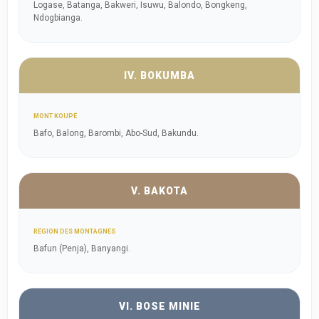
Logase, Batanga, Bakweri, Isuwu, Balondo, Bongkeng,
Ndogbianga.
IV. BOKUMBA
MONT KOUPÉ
Bafo, Balong, Barombi, Abo-Sud, Bakundu.
V. BAKOTA
RÉGION DES MONTAGNES
Bafun (Penja), Banyangi.
VI. BOSE MINIE