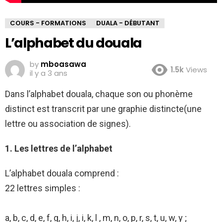
COURS - FORMATIONS
DUALA - DÉBUTANT
L’alphabet du douala
by
mboasawa
1.5k
Views
il y a 3 ans
Dans l’alphabet douala, chaque son ou phonème
distinct est transcrit par une graphie distincte(une
lettre ou association de signes).
1. Les lettres de l’alphabet
L’alphabet douala comprend :
22 lettres simples :
a, b, c, d, e, f, g, h, i, j, i, k, l , m, n, o, p, r, s, t, u, w, y ;