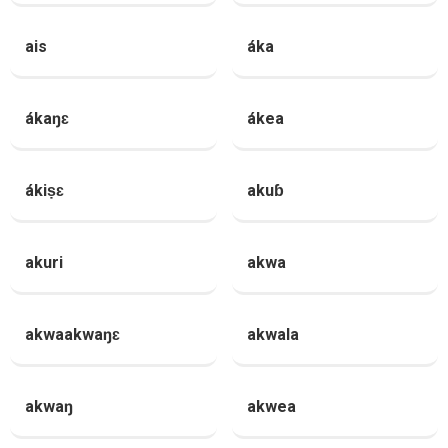
ais
áka
ákaŋɛ
ákea
ákiṣɛ
akuɓ
akuri
akwa
akwaakwaŋɛ
akwala
akwaŋ
akwea