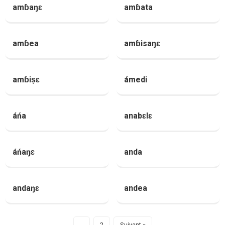
amɓaŋɛ
amɓata
amɓea
amɓisaŋɛ
amɓiṣɛ
ámedi
áńa
anabɛlɛ
áńaŋɛ
anda
andaŋɛ
andea
1
2
Suivant »