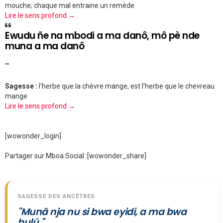
mouche; chaque mal entraine un remède
Lire le sens profond →
Ewudu ñe na mbodi a ma danô, mô pè nde
muna a ma danô
""
Sagesse :
l'herbe que la chèvre mange, est l'herbe que le chevreau
mange
Lire le sens profond →
[wowonder_login]
Partager sur Mboa Social :
[wowonder_share]
SAGESSE DES ANCÊTRES
"Munâ nja nu si bwa eyidi, a ma bwa
bulú."