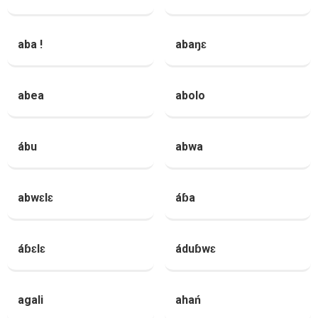
aba !
abaŋɛ
abea
abolo
ábu
abwa
abwɛlɛ
áɓa
áɓɛlɛ
áduɓwɛ
agali
ahań