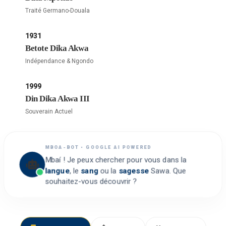
Traité Germano-Douala
1931
Betote Dika Akwa
Indépendance & Ngondo
1999
Din Dika Akwa III
Souverain Actuel
MBOA-BOT • GOOGLE AI POWERED
Mbaí ! Je peux chercher pour vous dans la
langue
, le
sang
ou la
sagesse
Sawa. Que
souhaitez-vous découvrir ?