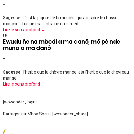
""
Sagesse :
c'est la piqûre de la mouche qui a inspiré le chasse-
mouche; chaque mal entraine un remède
Lire le sens profond →
Ewudu ñe na mbodi a ma danô, mô pè nde
muna a ma danô
""
Sagesse :
l'herbe que la chèvre mange, est l'herbe que le chevreau
mange
Lire le sens profond →
[wowonder_login]
Partager sur Mboa Social :
[wowonder_share]