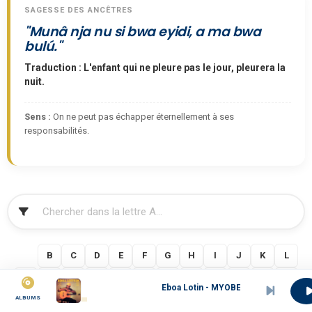
SAGESSE DES ANCÊTRES
"Munâ nja nu si bwa eyidi, a ma bwa
bulú."
Traduction : L'enfant qui ne pleure pas le jour, pleurera la
nuit.
Sens :
On ne peut pas échapper éternellement à ses
responsabilités.
FILTRER
A
B
C
D
E
F
G
H
I
J
K
L
M
N
O
P
Q
R
S
T
U
V
W
X
Eboa Lotin - MYOBE MASU
ALBUMS
Y
Z