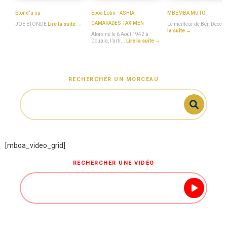
JOE_ETONDE
Eboa_Lotin
BEN_DECCA
Etond'a su
Eboa Lotin - ASHIA
MBEMBA MUTO
CAMARADES TAXIMEN
JOE ETONDE
Lire la suite →
Le meilleur de Ben Decca
la suite →
Alors né le 6 Août 1942 à
Douala, l’arti...
Lire la suite →
RECHERCHER UN MORCEAU
[mboa_video_grid]
RECHERCHER UNE VIDÉO