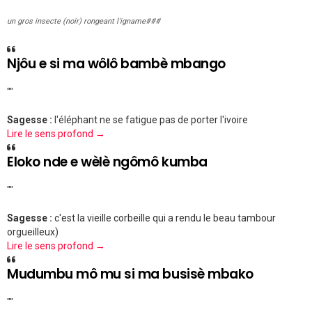
un gros insecte (noir) rongeant l'igname###
Njôu e si ma wôlô bambè mbango
""
Sagesse :
l'éléphant ne se fatigue pas de porter l'ivoire
Lire le sens profond →
Eloko nde e wèlè ngômô kumba
""
Sagesse :
c'est la vieille corbeille qui a rendu le beau tambour
orgueilleux)
Lire le sens profond →
Mudumbu mô mu si ma busisè mbako
""