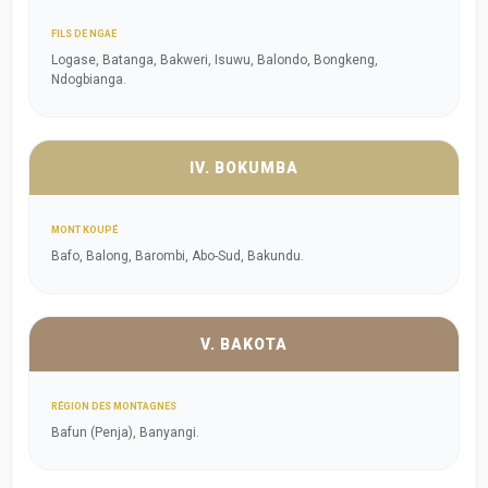
FILS DE NGAE
Logase, Batanga, Bakweri, Isuwu, Balondo, Bongkeng,
Ndogbianga.
IV. BOKUMBA
MONT KOUPÉ
Bafo, Balong, Barombi, Abo-Sud, Bakundu.
V. BAKOTA
RÉGION DES MONTAGNES
Bafun (Penja), Banyangi.