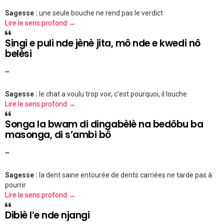
Sagesse :
une seule bouche ne rend pas le verdict
Lire le sens profond →
Singi e puli nde jènè jita, mô nde e kwedi nô
belèsi
""
Sagesse :
le chat a voulu trop voir, c'est pourquoi, il louche
Lire le sens profond →
Songa la bwam di dingabèlè na bedôbu ba
masonga, di s’ambi bô
""
Sagesse :
la dent saine entourée de dents carriées ne tarde pas à
pourrir
Lire le sens profond →
Dibiè l’e nde njangi