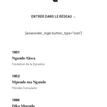
Rejoignez la discussion sur le réseau social !
ENTRER DANS LE RÉSEAU →
[wowonder_login button_type="icon"]
1801
Ngando Akwa
Fondation de la Dynastie
1852
Mpondo ma Ngando
Période Consulaire
1884
Dika Mpondo