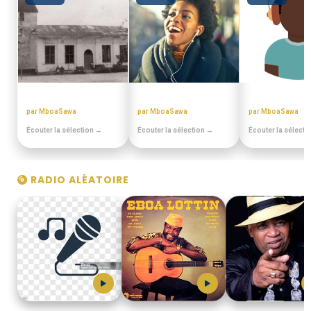
EN DUALA
PULA PULA MAKOSSA
MIANGO - PO
par MboaSawa
par MboaSawa
par MboaSawa
Écouter la sélection →
Écouter la sélection →
Écouter la sélecti
RADIO ALÉATOIRE