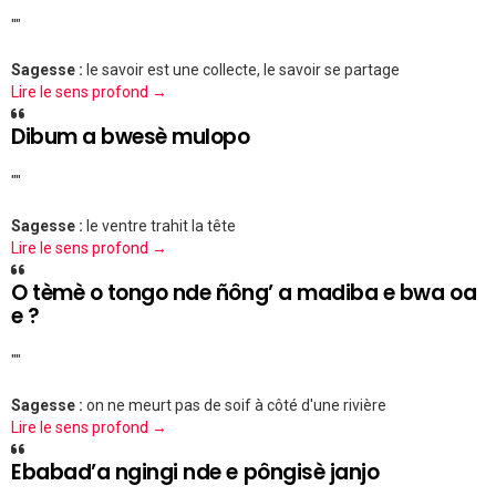
""
Sagesse :
le savoir est une collecte, le savoir se partage
Lire le sens profond →
Dibum a bwesè mulopo
""
Sagesse :
le ventre trahit la tête
Lire le sens profond →
O tèmè o tongo nde ñông’ a madiba e bwa oa
e ?
""
Sagesse :
on ne meurt pas de soif à côté d'une rivière
Lire le sens profond →
Ebabad’a ngingi nde e pôngisè janjo