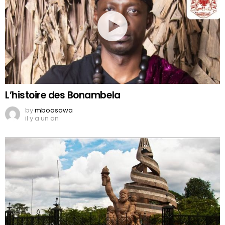
L’histoire des Bonambela
by
mboasawa
il y a un an