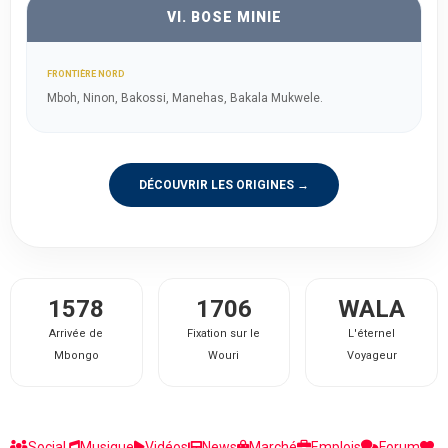
VI. BOSE MINIE
FRONTIÈRE NORD
Mboh, Ninon, Bakossi, Manehas, Bakala Mukwele.
DÉCOUVRIR LES ORIGINES →
1578
1706
WALA
Arrivée de
Fixation sur le
L'éternel
Mbongo
Wouri
Voyageur
Social
Musique
Vidéos
News
Marché
Emplois
Forum