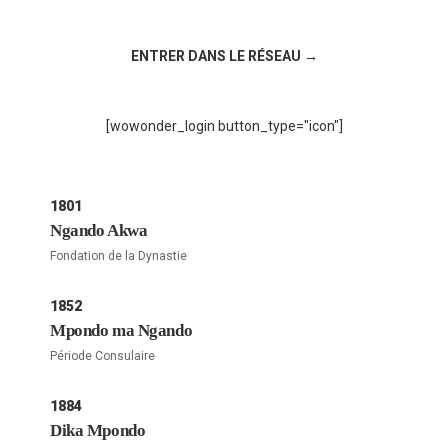
Rejoignez la discussion sur le réseau social !
ENTRER DANS LE RÉSEAU →
[wowonder_login button_type="icon"]
1801
Ngando Akwa
Fondation de la Dynastie
1852
Mpondo ma Ngando
Période Consulaire
1884
Dika Mpondo