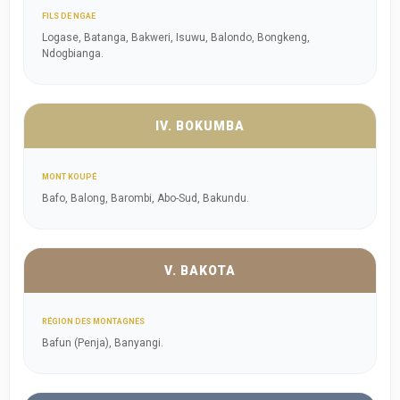
FILS DE NGAE
Logase, Batanga, Bakweri, Isuwu, Balondo, Bongkeng,
Ndogbianga.
IV. BOKUMBA
MONT KOUPÉ
Bafo, Balong, Barombi, Abo-Sud, Bakundu.
V. BAKOTA
RÉGION DES MONTAGNES
Bafun (Penja), Banyangi.