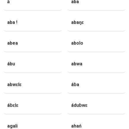
ā
aba
aba !
abaŋɛ
abea
abolo
ábu
abwa
abwɛlɛ
áɓa
áɓɛlɛ
áduɓwɛ
agali
ahań