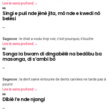
Lire le sens profond →
Singi e puli nde jènè jita, mô nde e kwedi nô
belèsi
""
Sagesse :
le chat a voulu trop voir, c'est pourquoi, il louche
Lire le sens profond →
Songa la bwam di dingabèlè na bedôbu ba
masonga, di s’ambi bô
""
Sagesse :
la dent saine entourée de dents carriées ne tarde pas à
pourrir
Lire le sens profond →
Dibiè l’e nde njangi
""