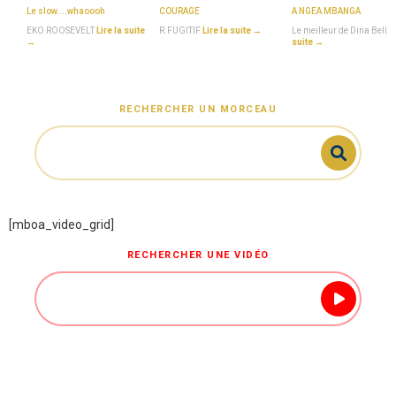
Le slow....whaoooh
COURAGE
A NGEA MBANGA
EKO ROOSEVELT
Lire la suite
R.FUGITIF
Lire la suite →
Le meilleur de Dina Bell
L
→
suite →
RECHERCHER UN MORCEAU
[mboa_video_grid]
RECHERCHER UNE VIDÉO