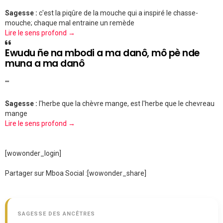
Sagesse :
c'est la piqûre de la mouche qui a inspiré le chasse-
mouche; chaque mal entraine un remède
Lire le sens profond →
Ewudu ñe na mbodi a ma danô, mô pè nde
muna a ma danô
""
Sagesse :
l'herbe que la chèvre mange, est l'herbe que le chevreau
mange
Lire le sens profond →
[wowonder_login]
Partager sur Mboa Social :
[wowonder_share]
SAGESSE DES ANCÊTRES