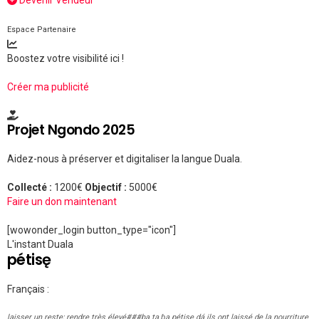
Espace Partenaire
Boostez votre visibilité ici !
Créer ma publicité
Projet Ngondo 2025
Aidez-nous à préserver et digitaliser la langue Duala.
Collecté :
1200€
Objectif :
5000€
Faire un don maintenant
[wowonder_login button_type="icon"]
L'instant Duala
pétisę
Français :
laisser un reste; rendre très élevé###ba ta ɓa pétisę dá ils ont laissé de la nourriture