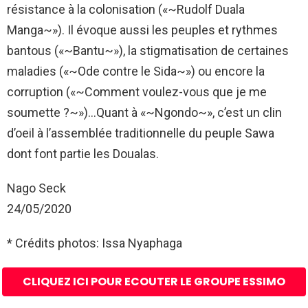
résistance à la colonisation («~Rudolf Duala
Manga~»). Il évoque aussi les peuples et rythmes
bantous («~Bantu~»), la stigmatisation de certaines
maladies («~Ode contre le Sida~») ou encore la
corruption («~Comment voulez-vous que je me
soumette ?~»)…Quant à «~Ngondo~», c’est un clin
d’oeil à l’assemblée traditionnelle du peuple Sawa
dont font partie les Doualas.
Nago Seck
24/05/2020
* Crédits photos: Issa Nyaphaga
CLIQUEZ ICI POUR ECOUTER LE GROUPE ESSIMO