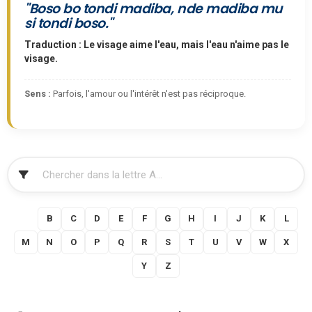
"Boso bo tondi madiba, nde madiba mu
si tondi boso."
Traduction : Le visage aime l'eau, mais l'eau n'aime pas le
visage.
Sens :
Parfois, l'amour ou l'intérêt n'est pas réciproque.
FILTRER
A
B
C
D
E
F
G
H
I
J
K
L
M
N
O
P
Q
R
S
T
U
V
W
X
Y
Z