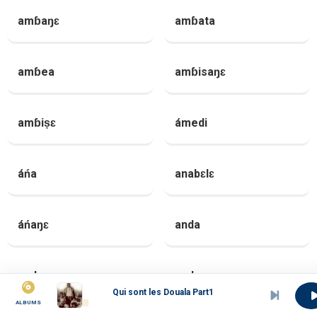
amɓaŋɛ
amɓata
amɓea
amɓisaŋɛ
amɓiṣɛ
ámedi
áńa
anabɛlɛ
áńaŋɛ
anda
andaŋɛ
andea
Qui sont les Douala Part1
ALBUMS