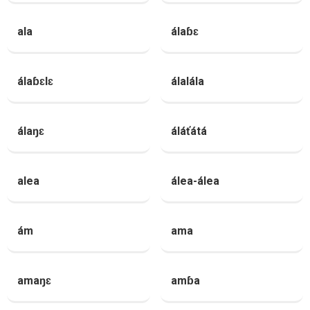
ala
álaɓɛ
álaɓɛlɛ
álalála
álaŋɛ
áláťátá
alea
álea-álea
ám
ama
amaŋɛ
amɓa