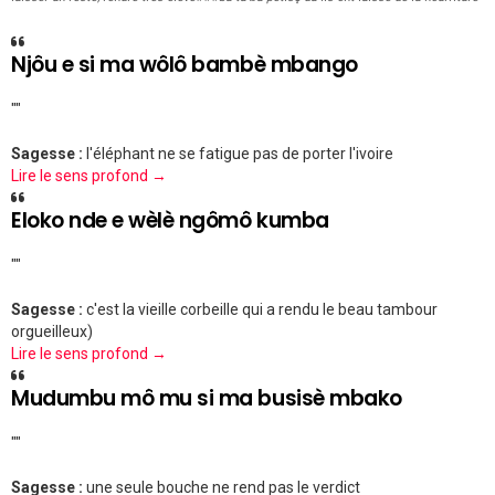
Njôu e si ma wôlô bambè mbango
""
Sagesse :
l'éléphant ne se fatigue pas de porter l'ivoire
Lire le sens profond →
Eloko nde e wèlè ngômô kumba
""
Sagesse :
c'est la vieille corbeille qui a rendu le beau tambour
orgueilleux)
Lire le sens profond →
Mudumbu mô mu si ma busisè mbako
""
Sagesse :
une seule bouche ne rend pas le verdict