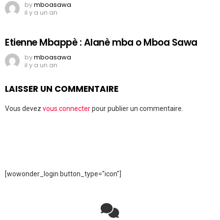
by
mboasawa
il y a un an
Etienne Mbappè : Alanè mba o Mboa Sawa
by
mboasawa
il y a un an
LAISSER UN COMMENTAIRE
Vous devez
vous connecter
pour publier un commentaire.
[wowonder_login button_type="icon"]