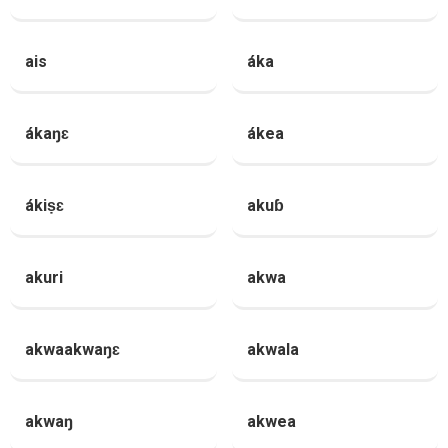
ais
áka
ákaŋɛ
ákea
ákiṣɛ
akuɓ
akuri
akwa
akwaakwaŋɛ
akwala
akwaŋ
akwea