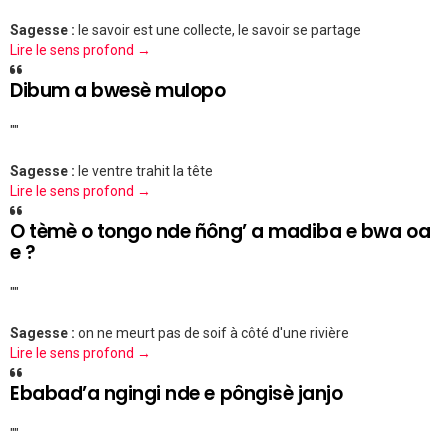
Sagesse :
le savoir est une collecte, le savoir se partage
Lire le sens profond →
Dibum a bwesè mulopo
""
Sagesse :
le ventre trahit la tête
Lire le sens profond →
O tèmè o tongo nde ñông’ a madiba e bwa oa
e ?
""
Sagesse :
on ne meurt pas de soif à côté d'une rivière
Lire le sens profond →
Ebabad’a ngingi nde e pôngisè janjo
""