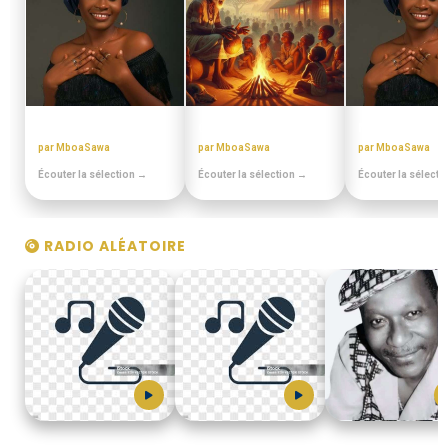
BEST OFF SLOW
CONTES MINIA
MIX BEST OFF
par MboaSawa
par MboaSawa
par MboaSawa
Écouter la sélection →
Écouter la sélection →
Écouter la sélecti
RADIO ALÉATOIRE
EKO_ROOSEVELT
R.FUGITIF
DINA_BELL