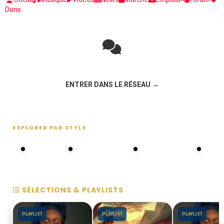
Dons
Rejoignez la discussion sur le réseau social !
ENTRER DANS LE RÉSEAU →
EXPLORER PAR STYLE
80s - 90s
Choral groups
Daddy's disco
MAKOS
SÉLECTIONS & PLAYLISTS
PLAYLIST
PLAYLIST
PLAYLIST