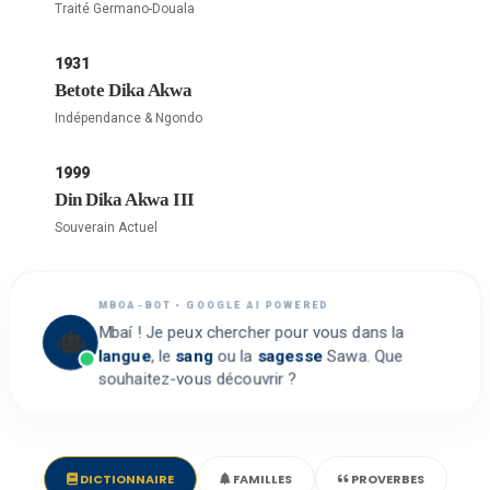
Traité Germano-Douala
1931
Betote Dika Akwa
Indépendance & Ngondo
1999
Din Dika Akwa III
Souverain Actuel
MBOA-BOT • GOOGLE AI POWERED
Mbaí ! Je peux chercher pour vous dans la
langue
, le
sang
ou la
sagesse
Sawa. Que
souhaitez-vous découvrir ?
DICTIONNAIRE
FAMILLES
PROVERBES