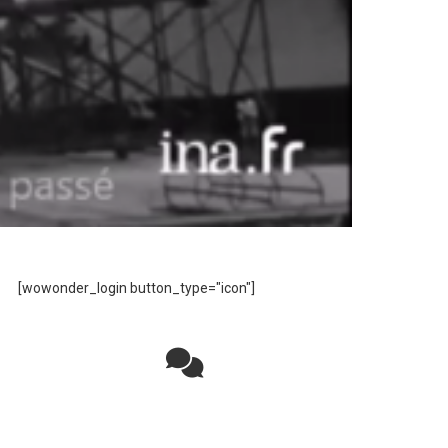
[wowonder_login button_type="icon"]
Rejoignez la discussion sur le réseau social
!