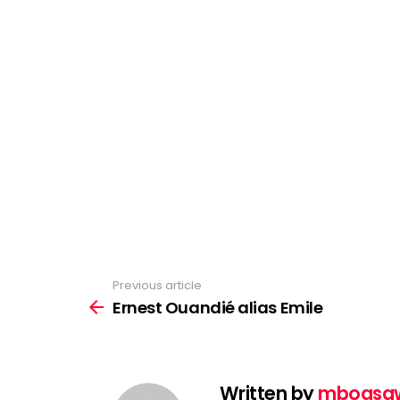
Previous article
See
more
Ernest Ouandié alias Emile
Written by
mboasa