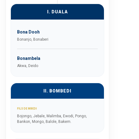
I. DUALA
Bona Dooh
Bonanjo, Bonaberi
Bonambela
Akwa, Deido
II. BOMBEDI
FILS DE MBEDI
Bojongo, Jebale, Malimba, Ewodi, Pongo,
Bankon, Mongo, Balole, Bakem.