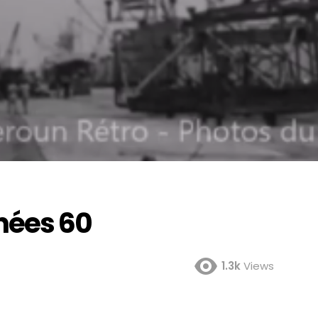
nées 60
1.3k
Views