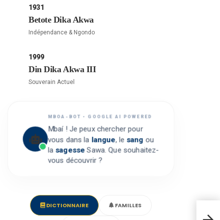
1931
Betote Dika Akwa
Indépendance & Ngondo
1999
Din Dika Akwa III
Souverain Actuel
MBOA-BOT • GOOGLE AI POWERED
Mbaí ! Je peux chercher pour
vous dans la
langue
, le
sang
ou
la
sagesse
Sawa. Que souhaitez-
vous découvrir ?
DICTIONNAIRE
FAMILLES
Man