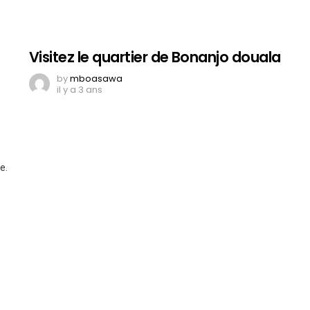
Visitez le quartier de Bonanjo douala
by
mboasawa
il y a 3 ans
e.