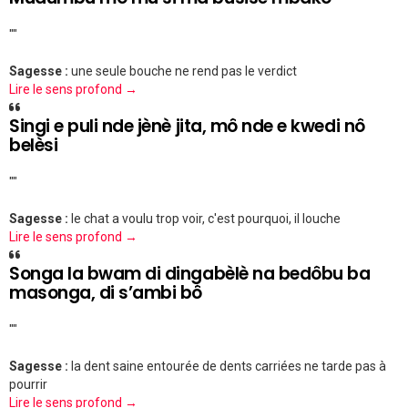
""
Sagesse :
une seule bouche ne rend pas le verdict
Lire le sens profond →
Singi e puli nde jènè jita, mô nde e kwedi nô
belèsi
""
Sagesse :
le chat a voulu trop voir, c'est pourquoi, il louche
Lire le sens profond →
Songa la bwam di dingabèlè na bedôbu ba
masonga, di s’ambi bô
""
Sagesse :
la dent saine entourée de dents carriées ne tarde pas à
pourrir
Lire le sens profond →