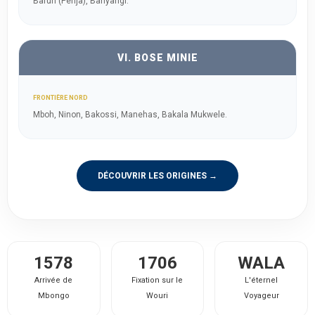
Bafun (Penja), Banyangi.
VI. BOSE MINIE
FRONTIÈRE NORD
Mboh, Ninon, Bakossi, Manehas, Bakala Mukwele.
DÉCOUVRIR LES ORIGINES →
1578
1706
WALA
Arrivée de
Fixation sur le
L'éternel
Mbongo
Wouri
Voyageur