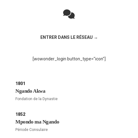
Rejoignez la discussion sur le réseau social !
ENTRER DANS LE RÉSEAU →
[wowonder_login button_type="icon"]
1801
Ngando Akwa
Fondation de la Dynastie
1852
Mpondo ma Ngando
Période Consulaire