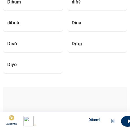
Dibum
diɓɛ́
diɓuà
Dina
Disò
Di̱to̱i̱
Diyo
Dibemba di sadi (Chorale 101).
ALBUMS