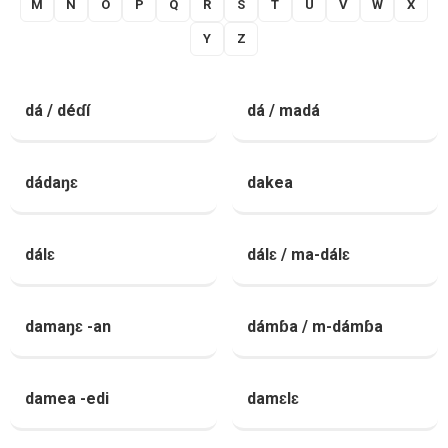
M
N
O
P
Q
R
S
T
U
V
W
X
Y
Z
dá / déɗí
dá / madá
dádaŋɛ
dakea
dálɛ
dálɛ / ma-dálɛ
damaŋɛ -an
dámɓa / m-dámɓa
damea -edi
damɛlɛ