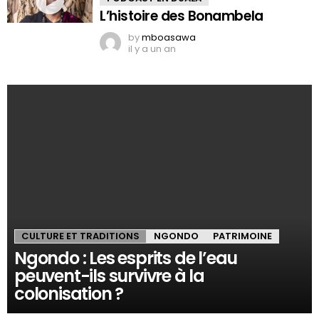
L’histoire des Bonambela
by
mboasawa
il y a un an
CULTURE ET TRADITIONS
NGONDO
PATRIMOINE
Ngondo : Les esprits de l’eau
peuvent-ils survivre à la
colonisation ?