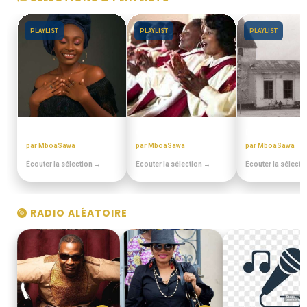
PLAYLIST
PLAYLIST
PLAYLIST
BEST OFF SLOW
CHORALES ELONGUI
EN DUALA
par MboaSawa
par MboaSawa
par MboaSawa
Écouter la sélection →
Écouter la sélection →
Écouter la sélecti
RADIO ALÉATOIRE