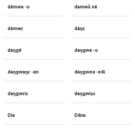
dámwa -o
damwǎ ná
dámwɛ
dáŋɛ
daŋgé
daŋgwa -o
daŋgwaŋɛ -an
daŋgwea -edi
daŋgwɛlɛ
daŋgwiṣɛ
Día
Dibie