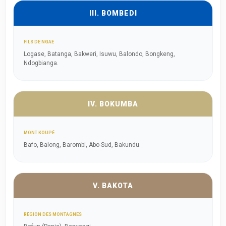
III. BOMBEDI
FILS DE NGAE
Logase, Batanga, Bakweri, Isuwu, Balondo, Bongkeng,
Ndogbianga.
IV. BOKUMBA
MONT KOUPÉ
Bafo, Balong, Barombi, Abo-Sud, Bakundu.
V. BAKOTA
RÉGION DES MONTAGNES