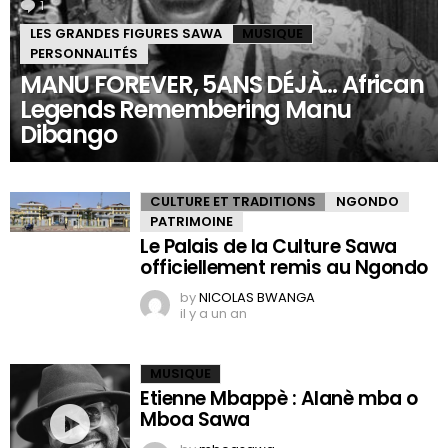
1
Comment
LES GRANDES FIGURES SAWA
MUSIQUE
PERSONNALITÉS
MANU FOREVER, 5ANS DÉJÀ… African
Legends Remembering Manu
Dibango
CULTURE ET TRADITIONS
NGONDO
PATRIMOINE
Le Palais de la Culture Sawa
officiellement remis au Ngondo
by
NICOLAS BWANGA
il y a un an
MUSIQUE
Etienne Mbappè : Alanè mba o
Mboa Sawa