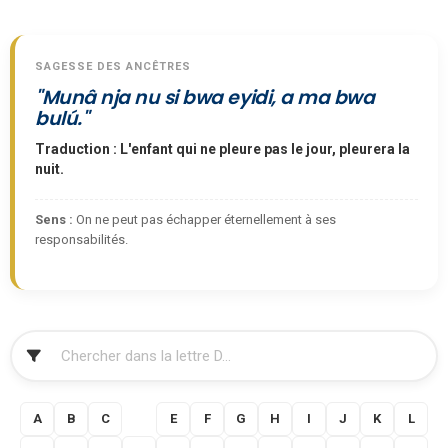
SAGESSE DES ANCÊTRES
"Munâ nja nu si bwa eyidi, a ma bwa
bulú."
Traduction : L'enfant qui ne pleure pas le jour, pleurera la
nuit.
Sens :
On ne peut pas échapper éternellement à ses
responsabilités.
FILTRER
A
B
C
D
E
F
G
H
I
J
K
L