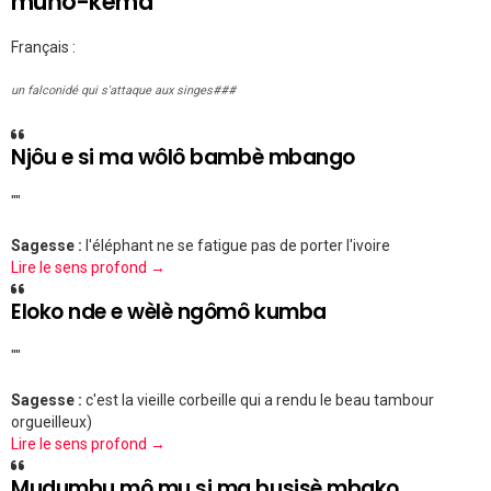
muńó-kema
Français :
un falconidé qui s'attaque aux singes###
Njôu e si ma wôlô bambè mbango
""
Sagesse :
l'éléphant ne se fatigue pas de porter l'ivoire
Lire le sens profond →
Eloko nde e wèlè ngômô kumba
""
Sagesse :
c'est la vieille corbeille qui a rendu le beau tambour
orgueilleux)
Lire le sens profond →
Mudumbu mô mu si ma busisè mbako