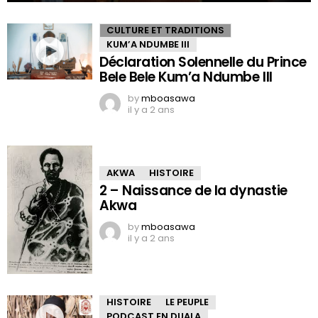
CULTURE ET TRADITIONS
KUM’A NDUMBE III
Déclaration Solennelle du Prince
Bele Bele Kum’a Ndumbe III
by
mboasawa
il y a 2 ans
AKWA
HISTOIRE
2 – Naissance de la dynastie
Akwa
by
mboasawa
il y a 2 ans
HISTOIRE
LE PEUPLE
PODCAST EN DUALA