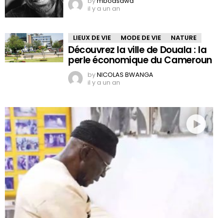
by
mboasawa
il y a un an
LIEUX DE VIE
MODE DE VIE
NATURE
Découvrez la ville de Douala : la
perle économique du Cameroun
by
NICOLAS BWANGA
il y a un an