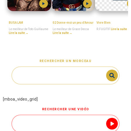
TOTO_GUILLAUME
GRACE_DECCA
R.FUGITIF
BUSA LAM
02 Donne-moi un peu d'Amour
Vivre Bien
Le meilleur de Toto Guillaume
Le meilleur de Grace Decca
R.FUGITIF
Lire la suite →
Lire la suite →
Lire la suite →
RECHERCHER UN MORCEAU
[mboa_video_grid]
RECHERCHER UNE VIDÉO