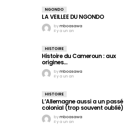
NGONDO
LA VEILLEE DU NGONDO
by
mboasawa
il y a un an
HISTOIRE
Histoire du Cameroun : aux
origines…
by
mboasawa
il y a un an
HISTOIRE
L’Allemagne aussi a un passé
colonial (trop souvent oublié)
by
mboasawa
il y a un an