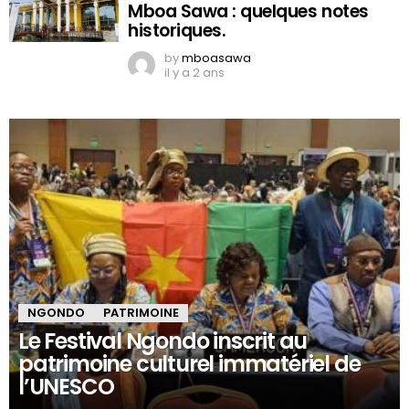
Mboa Sawa : quelques notes
historiques.
by
mboasawa
il y a 2 ans
NGONDO
PATRIMOINE
Le Festival Ngondo inscrit au
patrimoine culturel immatériel de
l’UNESCO