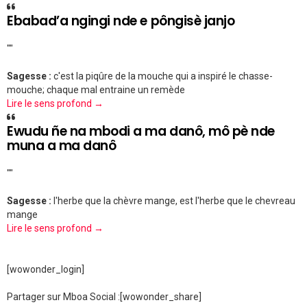
Ebabad’a ngingi nde e pôngisè janjo
""
Sagesse :
c'est la piqûre de la mouche qui a inspiré le chasse-
mouche; chaque mal entraine un remède
Lire le sens profond →
Ewudu ñe na mbodi a ma danô, mô pè nde
muna a ma danô
""
Sagesse :
l'herbe que la chèvre mange, est l'herbe que le chevreau
mange
Lire le sens profond →
[wowonder_login]
Partager sur Mboa Social :
[wowonder_share]