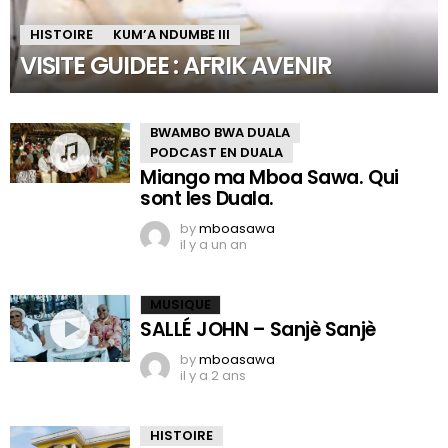
HISTOIRE
KUM’A NDUMBE III
VISITE GUIDEE : AFRIK AVENIR
BWAMBO BWA DUALA
PODCAST EN DUALA
Miango ma Mboa Sawa. Qui
sont les Duala.
by
mboasawa
il y a un an
MUSIQUE
SALLÉ JOHN – Sanjè Sanjè
by
mboasawa
il y a 2 ans
HISTOIRE