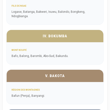
FILS DE NGAE
Logase, Batanga, Bakweri, Isuwu, Balondo, Bongkeng,
Ndogbianga.
IV. BOKUMBA
MONT KOUPÉ
Bafo, Balong, Barombi, Abo-Sud, Bakundu.
V. BAKOTA
RÉGION DES MONTAGNES
Bafun (Penja), Banyangi.