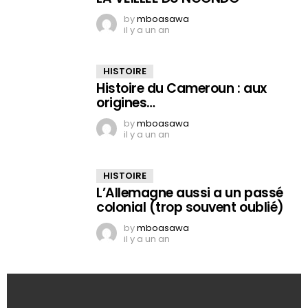
by
mboasawa
il y a un an
HISTOIRE
Histoire du Cameroun : aux
origines…
by
mboasawa
il y a un an
HISTOIRE
L’Allemagne aussi a un passé
colonial (trop souvent oublié)
by
mboasawa
il y a un an