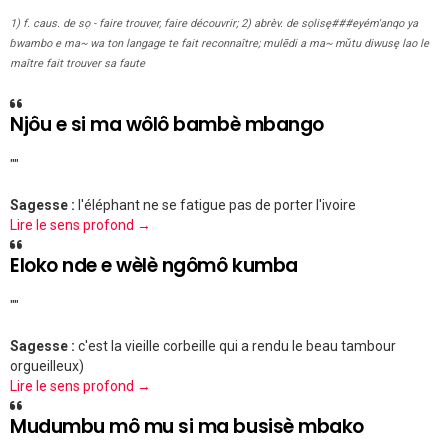
1) f. caus. de sọ - faire trouver, faire découvrir; 2) abrèv. de sọlisę###eyém'anqo ya
ɓwambo e ma~ wa ton langage te fait reconnaître; mulēdi a ma~ mǔtu diwusę lao le
maître fait trouver sa faute
Njôu e si ma wôlô bambè mbango
""
Sagesse :
l'éléphant ne se fatigue pas de porter l'ivoire
Lire le sens profond →
Eloko nde e wèlè ngômô kumba
""
Sagesse :
c'est la vieille corbeille qui a rendu le beau tambour
orgueilleux)
Lire le sens profond →
Mudumbu mô mu si ma busisè mbako