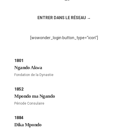
Rejoignez la discussion sur le réseau social !
ENTRER DANS LE RÉSEAU →
[wowonder_login button_type="icon"]
1801
Ngando Akwa
Fondation de la Dynastie
1852
Mpondo ma Ngando
Période Consulaire
1884
Dika Mpondo