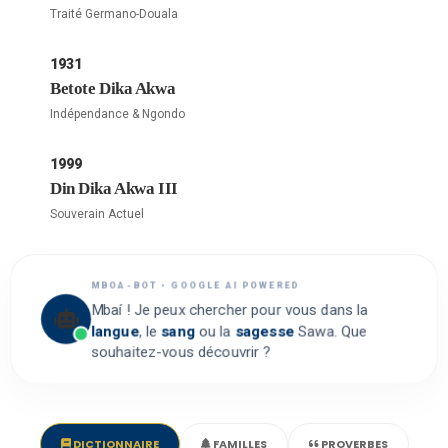
Traité Germano-Douala
1931
Betote Dika Akwa
Indépendance & Ngondo
1999
Din Dika Akwa III
Souverain Actuel
MBOA-BOT • GOOGLE AI POWERED
Mbaí ! Je peux chercher pour vous dans la
langue
, le
sang
ou la
sagesse
Sawa. Que
souhaitez-vous découvrir ?
DICTIONNAIRE
FAMILLES
PROVERBES