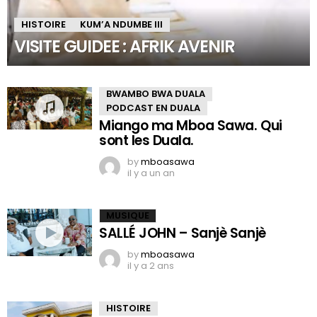
HISTOIRE
KUM’A NDUMBE III
VISITE GUIDEE : AFRIK AVENIR
BWAMBO BWA DUALA
PODCAST EN DUALA
Miango ma Mboa Sawa. Qui
sont les Duala.
by
mboasawa
il y a un an
MUSIQUE
SALLÉ JOHN – Sanjè Sanjè
by
mboasawa
il y a 2 ans
HISTOIRE