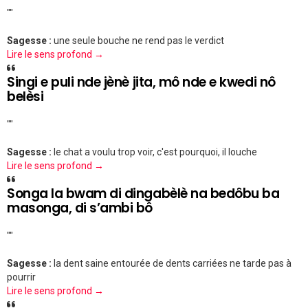
""
Sagesse :
une seule bouche ne rend pas le verdict
Lire le sens profond →
Singi e puli nde jènè jita, mô nde e kwedi nô
belèsi
""
Sagesse :
le chat a voulu trop voir, c'est pourquoi, il louche
Lire le sens profond →
Songa la bwam di dingabèlè na bedôbu ba
masonga, di s’ambi bô
""
Sagesse :
la dent saine entourée de dents carriées ne tarde pas à
pourrir
Lire le sens profond →