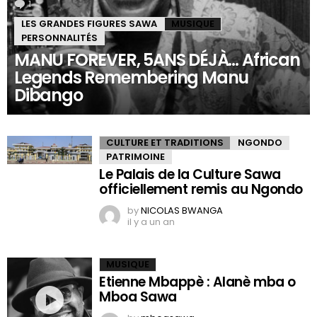
1
Comment
LES GRANDES FIGURES SAWA
MUSIQUE
PERSONNALITÉS
MANU FOREVER, 5ANS DÉJÀ… African
Legends Remembering Manu
Dibango
CULTURE ET TRADITIONS
NGONDO
PATRIMOINE
Le Palais de la Culture Sawa
officiellement remis au Ngondo
by
NICOLAS BWANGA
il y a un an
MUSIQUE
Etienne Mbappè : Alanè mba o
Mboa Sawa