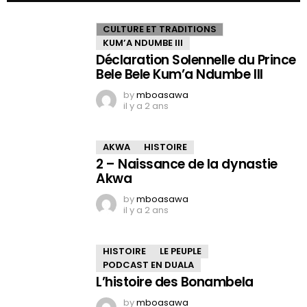
CULTURE ET TRADITIONS
KUM’A NDUMBE III
Déclaration Solennelle du Prince
Bele Bele Kum’a Ndumbe III
by
mboasawa
il y a 2 ans
AKWA
HISTOIRE
2 – Naissance de la dynastie
Akwa
by
mboasawa
il y a 2 ans
HISTOIRE
LE PEUPLE
PODCAST EN DUALA
L’histoire des Bonambela
by
mboasawa