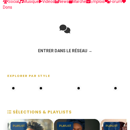
Social
Musique
Vidéos
News
Marché
Emplois
Forum
Dons
Rejoignez la discussion sur le réseau social !
ENTRER DANS LE RÉSEAU →
EXPLORER PAR STYLE
80s - 90s
Choral groups
Daddy's disco
MAKOS
SÉLECTIONS & PLAYLISTS
PLAYLIST
PLAYLIST
PLAYLIST