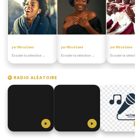
PULA PULA MAKOSSA
BEST OFF SLOW
CHORALES EL
par MboaSawa
par MboaSawa
par MboaSawa
Écouter la sélection →
Écouter la sélection →
Écouter la sélecti
RADIO ALÉATOIRE
Eboa_Lotin
MboaSawa
MboaSawa