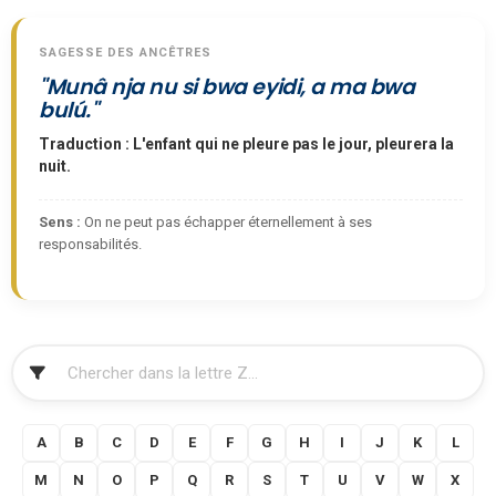
SAGESSE DES ANCÊTRES
"Munâ nja nu si bwa eyidi, a ma bwa
bulú."
Traduction : L'enfant qui ne pleure pas le jour, pleurera la
nuit.
Sens :
On ne peut pas échapper éternellement à ses
responsabilités.
FILTRER
A
B
C
D
E
F
G
H
I
J
K
L
M
N
O
P
Q
R
S
T
U
V
W
X