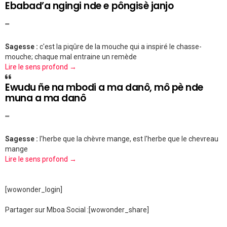
Ebabad’a ngingi nde e pôngisè janjo
""
Sagesse :
c'est la piqûre de la mouche qui a inspiré le chasse-
mouche; chaque mal entraine un remède
Lire le sens profond →
Ewudu ñe na mbodi a ma danô, mô pè nde
muna a ma danô
""
Sagesse :
l'herbe que la chèvre mange, est l'herbe que le chevreau
mange
Lire le sens profond →
[wowonder_login]
Partager sur Mboa Social :
[wowonder_share]