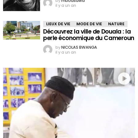
by
mboasawa
il y a un an
LIEUX DE VIE
MODE DE VIE
NATURE
Découvrez la ville de Douala : la
perle économique du Cameroun
by
NICOLAS BWANGA
il y a un an