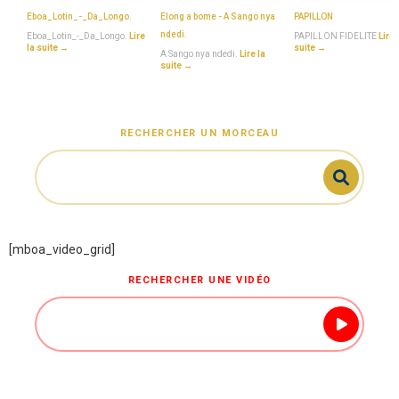
Eboa_Lotin_-_Da_Longo.
Elong a bome - A Sango nya
PAPILLON
ndedi.
Eboa_Lotin_-_Da_Longo.
Lire
PAPILLON FIDELITE
Lire 
la suite →
suite →
A Sango nya ndedi.
Lire la
suite →
RECHERCHER UN MORCEAU
[mboa_video_grid]
RECHERCHER UNE VIDÉO