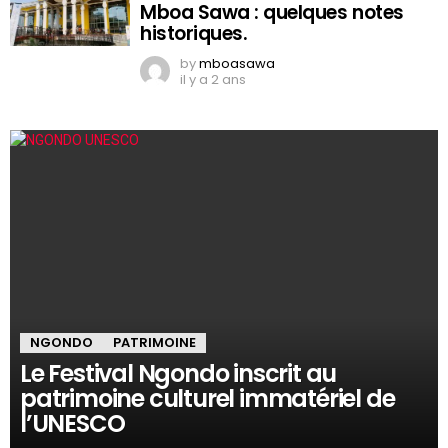
Mboa Sawa : quelques notes
historiques.
by
mboasawa
il y a 2 ans
NGONDO
PATRIMOINE
Le Festival Ngondo inscrit au
patrimoine culturel immatériel de
l’UNESCO