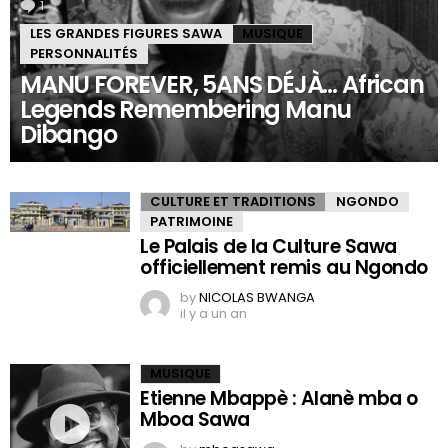
1
Comment
LES GRANDES FIGURES SAWA
MUSIQUE
PERSONNALITÉS
MANU FOREVER, 5ANS DÉJÀ… African
Legends Remembering Manu
Dibango
CULTURE ET TRADITIONS
NGONDO
PATRIMOINE
Le Palais de la Culture Sawa
officiellement remis au Ngondo
by
NICOLAS BWANGA
il y a un an
MUSIQUE
Etienne Mbappè : Alanè mba o
Mboa Sawa