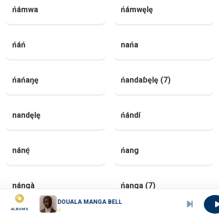
ńámwa
ńámwęlę
ńáń
nańa
ńańaŋę
ńandaɓęlę (7)
nandęlę
ńándí
nánę́
ńang
nángà
ńanga (7)
DOUALA MANGA BELL
ALBUMS