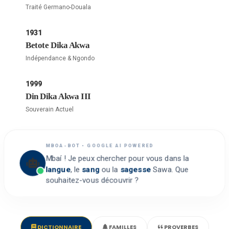
Traité Germano-Douala
1931
Betote Dika Akwa
Indépendance & Ngondo
1999
Din Dika Akwa III
Souverain Actuel
MBOA-BOT • GOOGLE AI POWERED
Mbaí ! Je peux chercher pour vous dans la
langue
, le
sang
ou la
sagesse
Sawa. Que
souhaitez-vous découvrir ?
DICTIONNAIRE
FAMILLES
PROVERBES