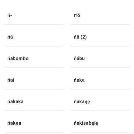
ń-
n’ó
ńá
ńã (2)
ńabomɓo
ńábu
ńai
ńaka
ńakaka
ńakaŋę
ńakea
ńakisaɓęlę