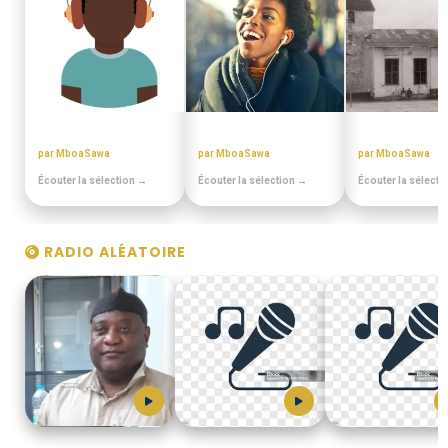
MIANGO - PODCASTS
PULA PULA MAKOSSA
EN DUALA
par MboaSawa
par MboaSawa
par MboaSawa
Écouter la sélection →
Écouter la sélection →
Écouter la sélecti
RADIO ALÉATOIRE
MboaSawa
Jean_Bikoko_Aladin
Ben_DIXON