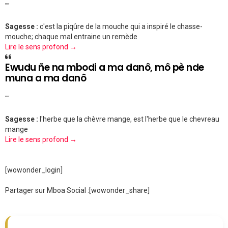
""
Sagesse :
c'est la piqûre de la mouche qui a inspiré le chasse-
mouche; chaque mal entraine un remède
Lire le sens profond →
Ewudu ñe na mbodi a ma danô, mô pè nde
muna a ma danô
""
Sagesse :
l'herbe que la chèvre mange, est l'herbe que le chevreau
mange
Lire le sens profond →
[wowonder_login]
Partager sur Mboa Social :
[wowonder_share]