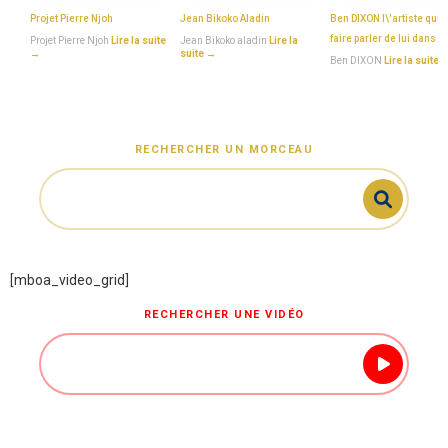
Projet Pierre Njoh
Jean Bikoko Aladin
Ben DIXON l\'artiste qui s
faire parler de lui dans t
Projet Pierre Njoh
Lire la suite
Jean Bikoko aladin
Lire la
→
suite →
Ben DIXON
Lire la suite 
RECHERCHER UN MORCEAU
[mboa_video_grid]
RECHERCHER UNE VIDÉO