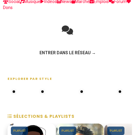
Social
Musique
Vidéos
News
Marché
Emplois
Forum
Dons
Rejoignez la discussion sur le réseau social !
ENTRER DANS LE RÉSEAU →
EXPLORER PAR STYLE
80s - 90s
Choral groups
Daddy's disco
MAKOS
SÉLECTIONS & PLAYLISTS
PLAYLIST
PLAYLIST
PLAYLIST