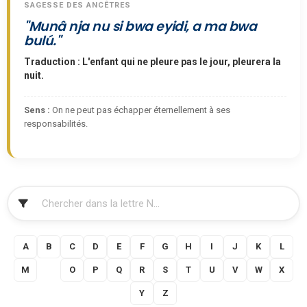
SAGESSE DES ANCÊTRES
"Munâ nja nu si bwa eyidi, a ma bwa
bulú."
Traduction : L'enfant qui ne pleure pas le jour, pleurera la
nuit.
Sens :
On ne peut pas échapper éternellement à ses
responsabilités.
FILTRER
A
B
C
D
E
F
G
H
I
J
K
L
M
N
O
P
Q
R
S
T
U
V
W
X
Y
Z