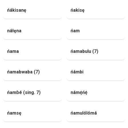
ńákisanę
ńakisę
náłęna
ńam
ńama
ńamabulu (7)
ńamabwaba (7)
ńámbi
ńamɓé (sing. 7)
námę́ńę́
ńamsę
ńamulólómá