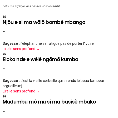
celui qui explique des choses obscures###
Njôu e si ma wôlô bambè mbango
""
Sagesse :
l'éléphant ne se fatigue pas de porter l'ivoire
Lire le sens profond →
Eloko nde e wèlè ngômô kumba
""
Sagesse :
c'est la vieille corbeille qui a rendu le beau tambour
orgueilleux)
Lire le sens profond →
Mudumbu mô mu si ma busisè mbako
""