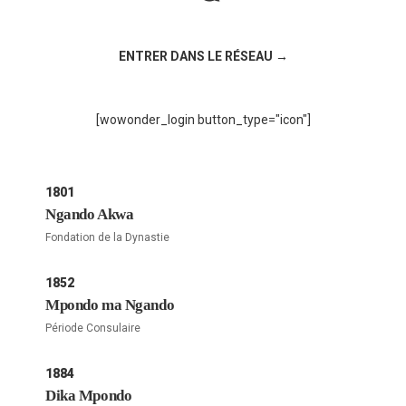
Rejoignez la discussion sur le réseau social !
ENTRER DANS LE RÉSEAU →
[wowonder_login button_type="icon"]
1801
Ngando Akwa
Fondation de la Dynastie
1852
Mpondo ma Ngando
Période Consulaire
1884
Dika Mpondo