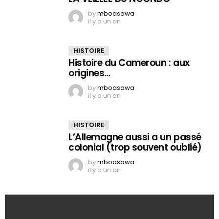
by
mboasawa
il y a un an
HISTOIRE
Histoire du Cameroun : aux
origines…
by
mboasawa
il y a un an
HISTOIRE
L’Allemagne aussi a un passé
colonial (trop souvent oublié)
by
mboasawa
il y a un an