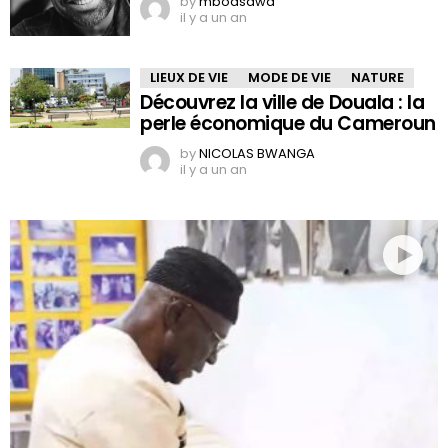
by
mboasawa
il y a un an
LIEUX DE VIE
MODE DE VIE
NATURE
Découvrez la ville de Douala : la
perle économique du Cameroun
by
NICOLAS BWANGA
il y a un an