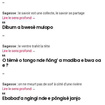
""
Sagesse :
le savoir est une collecte, le savoir se partage
Lire le sens profond →
Dibum a bwesè mulopo
""
Sagesse :
le ventre trahit la tête
Lire le sens profond →
O tèmè o tongo nde ñông’ a madiba e bwa oa
e ?
""
Sagesse :
on ne meurt pas de soif à côté d'une rivière
Lire le sens profond →
Ebabad’a ngingi nde e pôngisè janjo