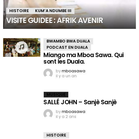
HISTOIRE
KUM’A NDUMBE III
VISITE GUIDEE : AFRIK AVENIR
BWAMBO BWA DUALA
PODCAST EN DUALA
Miango ma Mboa Sawa. Qui
sont les Duala.
by
mboasawa
il y a un an
MUSIQUE
SALLÉ JOHN – Sanjè Sanjè
by
mboasawa
il y a 2 ans
HISTOIRE