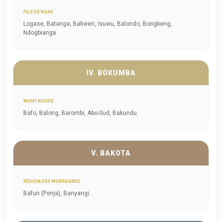
FILS DE NGAE
Logase, Batanga, Bakweri, Isuwu, Balondo, Bongkeng,
Ndogbianga.
IV. BOKUMBA
MONT KOUPÉ
Bafo, Balong, Barombi, Abo-Sud, Bakundu.
V. BAKOTA
RÉGION DES MONTAGNES
Bafun (Penja), Banyangi.