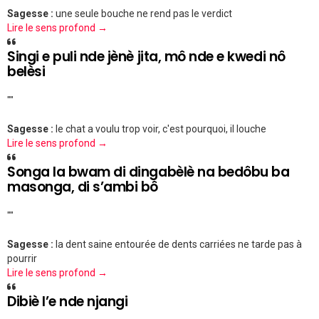
Sagesse :
une seule bouche ne rend pas le verdict
Lire le sens profond →
Singi e puli nde jènè jita, mô nde e kwedi nô
belèsi
""
Sagesse :
le chat a voulu trop voir, c'est pourquoi, il louche
Lire le sens profond →
Songa la bwam di dingabèlè na bedôbu ba
masonga, di s’ambi bô
""
Sagesse :
la dent saine entourée de dents carriées ne tarde pas à
pourrir
Lire le sens profond →
Dibiè l’e nde njangi