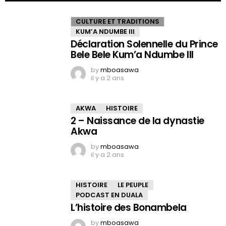
CULTURE ET TRADITIONS
KUM’A NDUMBE III
Déclaration Solennelle du Prince
Bele Bele Kum’a Ndumbe III
by
mboasawa
il y a 2 ans
AKWA
HISTOIRE
2 – Naissance de la dynastie
Akwa
by
mboasawa
il y a 2 ans
HISTOIRE
LE PEUPLE
PODCAST EN DUALA
L’histoire des Bonambela
by
mboasawa