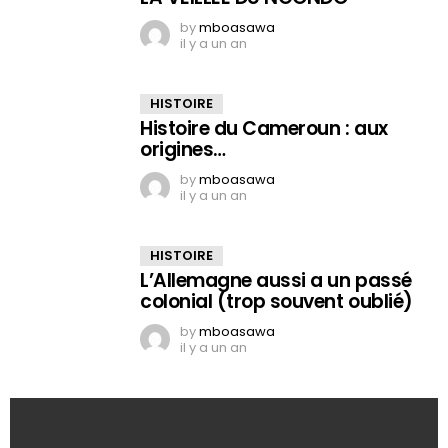
by
mboasawa
il y a un an
HISTOIRE
Histoire du Cameroun : aux
origines…
by
mboasawa
il y a un an
HISTOIRE
L’Allemagne aussi a un passé
colonial (trop souvent oublié)
by
mboasawa
il y a un an