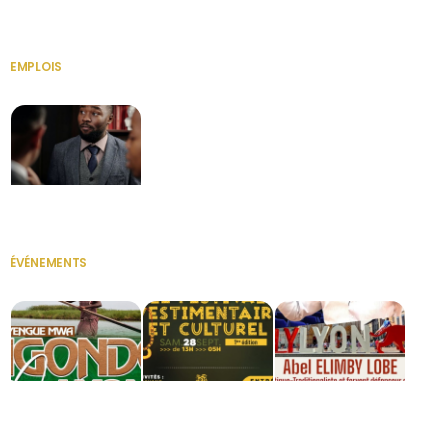
HERITAGE OS
KABA POIVRE
KABA POIVRE
EMPLOIS
VOIR TOUT
Secrétaire
ÉVÉNEMENTS
VOIR TOUT