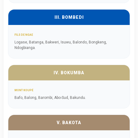
III. BOMBEDI
FILS DE NGAE
Logase, Batanga, Bakweri, Isuwu, Balondo, Bongkeng,
Ndogbianga.
IV. BOKUMBA
MONT KOUPÉ
Bafo, Balong, Barombi, Abo-Sud, Bakundu.
V. BAKOTA