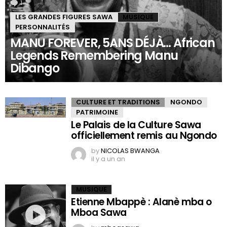
1
Comment
LES GRANDES FIGURES SAWA
MUSIQUE
PERSONNALITÉS
MANU FOREVER, 5ANS DÉJÀ… African
Legends Remembering Manu
Dibango
CULTURE ET TRADITIONS
NGONDO
PATRIMOINE
Le Palais de la Culture Sawa
officiellement remis au Ngondo
by
NICOLAS BWANGA
il y a un an
MUSIQUE
Etienne Mbappè : Alanè mba o
Mboa Sawa