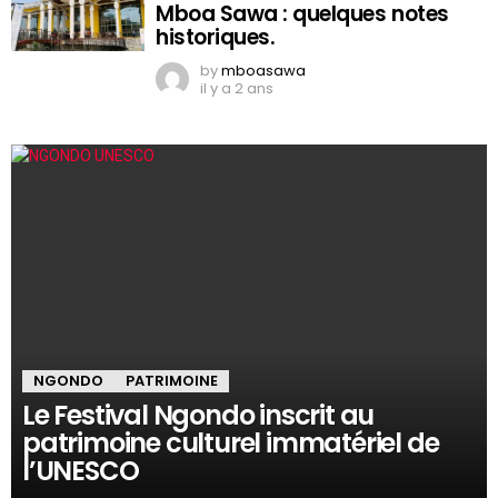
Mboa Sawa : quelques notes
historiques.
by
mboasawa
il y a 2 ans
NGONDO
PATRIMOINE
Le Festival Ngondo inscrit au
patrimoine culturel immatériel de
l’UNESCO