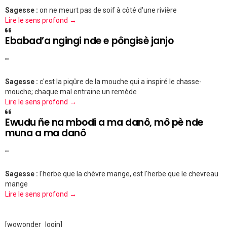
Sagesse :
on ne meurt pas de soif à côté d'une rivière
Lire le sens profond →
Ebabad’a ngingi nde e pôngisè janjo
""
Sagesse :
c'est la piqûre de la mouche qui a inspiré le chasse-
mouche; chaque mal entraine un remède
Lire le sens profond →
Ewudu ñe na mbodi a ma danô, mô pè nde
muna a ma danô
""
Sagesse :
l'herbe que la chèvre mange, est l'herbe que le chevreau
mange
Lire le sens profond →
[wowonder_login]