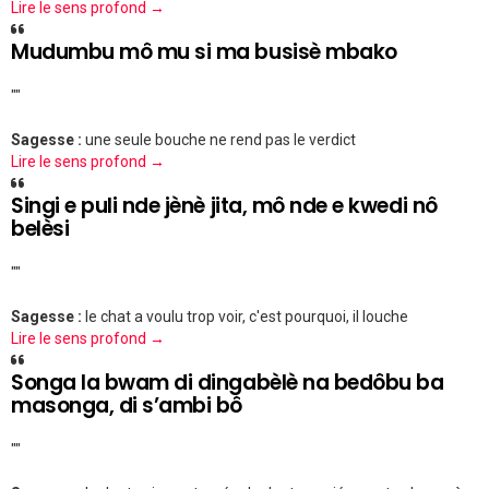
Lire le sens profond →
Mudumbu mô mu si ma busisè mbako
""
Sagesse :
une seule bouche ne rend pas le verdict
Lire le sens profond →
Singi e puli nde jènè jita, mô nde e kwedi nô
belèsi
""
Sagesse :
le chat a voulu trop voir, c'est pourquoi, il louche
Lire le sens profond →
Songa la bwam di dingabèlè na bedôbu ba
masonga, di s’ambi bô
""