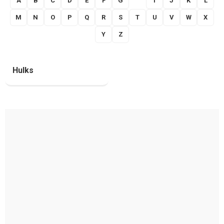
A
B
C
D
E
F
G
H
I
J
K
L
M
N
O
P
Q
R
S
T
U
V
W
X
Y
Z
Hulks