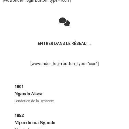
[wowonder_login button_type="icon"]
Rejoignez la discussion sur le réseau social !
ENTRER DANS LE RÉSEAU →
[wowonder_login button_type="icon"]
1801
Ngando Akwa
Fondation de la Dynastie
1852
Mpondo ma Ngando