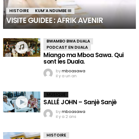
HISTOIRE
KUM’A NDUMBE III
VISITE GUIDEE : AFRIK AVENIR
BWAMBO BWA DUALA
PODCAST EN DUALA
Miango ma Mboa Sawa. Qui
sont les Duala.
by
mboasawa
il y a un an
MUSIQUE
SALLÉ JOHN – Sanjè Sanjè
by
mboasawa
il y a 2 ans
HISTOIRE