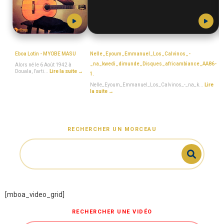
MboaSawa
MboaSawa
Eboa Lotin - MYOBE MASU
Nelle_Eyoum_Emmanuel_Los_Calvinos_-
_na_kwedi_dimunde_Disques_africambiance_AA86-
Alors né le 6 Août 1942 à
Douala, l’arti...
Lire la suite →
1.
_
Nelle_Eyoum_Emmanuel_Los_Calvinos_-_na_k...
Lire
la suite →
RECHERCHER UN MORCEAU
[mboa_video_grid]
RECHERCHER UNE VIDÉO