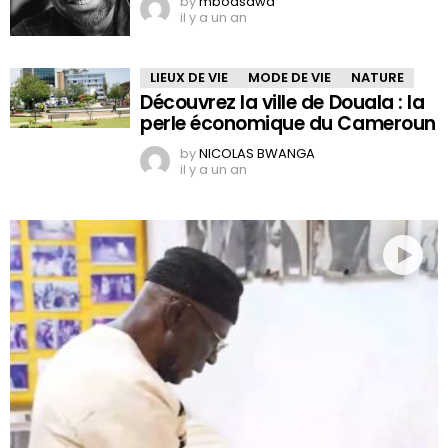
by
mboasawa
il y a un an
LIEUX DE VIE
MODE DE VIE
NATURE
Découvrez la ville de Douala : la
perle économique du Cameroun
by
NICOLAS BWANGA
il y a un an