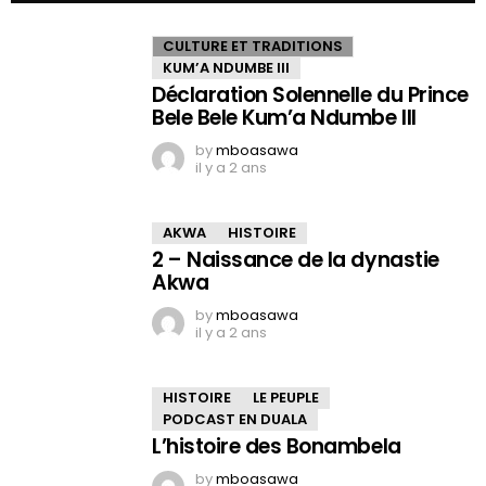
CULTURE ET TRADITIONS
KUM’A NDUMBE III
Déclaration Solennelle du Prince
Bele Bele Kum’a Ndumbe III
by
mboasawa
il y a 2 ans
AKWA
HISTOIRE
2 – Naissance de la dynastie
Akwa
by
mboasawa
il y a 2 ans
HISTOIRE
LE PEUPLE
PODCAST EN DUALA
L’histoire des Bonambela
by
mboasawa