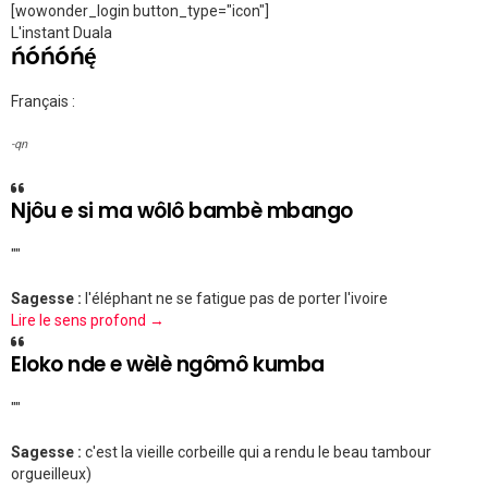
[wowonder_login button_type="icon"]
L'instant Duala
ńóńóńę́
Français :
-qn
Njôu e si ma wôlô bambè mbango
""
Sagesse :
l'éléphant ne se fatigue pas de porter l'ivoire
Lire le sens profond →
Eloko nde e wèlè ngômô kumba
""
Sagesse :
c'est la vieille corbeille qui a rendu le beau tambour
orgueilleux)