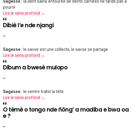
Sagesse :
la dent saine entourée de dents carriées ne tarde pas à
pourrir
Lire le sens profond →
Dibiè l’e nde njangi
""
Sagesse :
le savoir est une collecte, le savoir se partage
Lire le sens profond →
Dibum a bwesè mulopo
""
Sagesse :
le ventre trahit la tête
Lire le sens profond →
O tèmè o tongo nde ñông’ a madiba e bwa oa
e ?
""