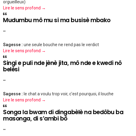
orgueilleux)
Lire le sens profond →
Mudumbu mô mu si ma busisè mbako
""
Sagesse :
une seule bouche ne rend pas le verdict
Lire le sens profond →
Singi e puli nde jènè jita, mô nde e kwedi nô
belèsi
""
Sagesse :
le chat a voulu trop voir, c'est pourquoi, il louche
Lire le sens profond →
Songa la bwam di dingabèlè na bedôbu ba
masonga, di s’ambi bô
""