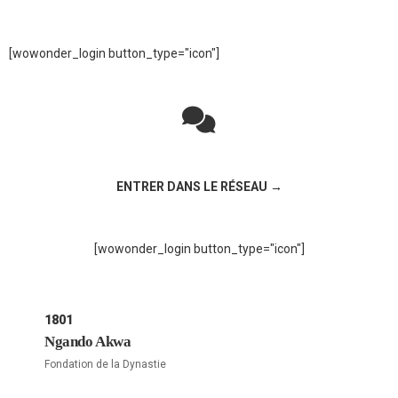
[wowonder_login button_type="icon"]
Rejoignez la discussion sur le réseau social !
ENTRER DANS LE RÉSEAU →
[wowonder_login button_type="icon"]
1801
Ngando Akwa
Fondation de la Dynastie