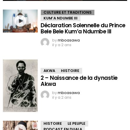
CULTURE ET TRADITIONS
KUM’A NDUMBE III
Déclaration Solennelle du Prince
Bele Bele Kum’a Ndumbe III
by
mboasawa
il y a 2 ans
AKWA
HISTOIRE
2 – Naissance de la dynastie
Akwa
by
mboasawa
il y a 2 ans
HISTOIRE
LE PEUPLE
PODCAST EN DUALA