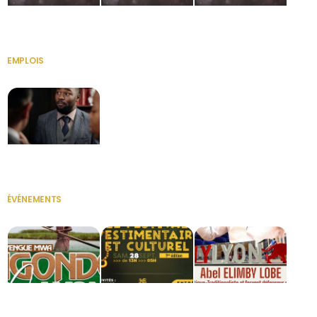
HERITAGE OS
KABA POIVRE
KABA POIVRE
EMPLOIS
VOIR TOUT
Secrétaire
ÉVÉNEMENTS
VOIR TOUT