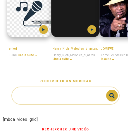
ERIKO
MboaSawa
BEN_DECCA
eriko1
Henry_Njoh_Melodies_d_antan.
JOMBWE
ERIKO
Lire la suite →
Henry_Njoh_Melodies_d_antan.
Le meilleur de Ben De
Lire la suite →
la suite →
RECHERCHER UN MORCEAU
[mboa_video_grid]
RECHERCHER UNE VIDÉO