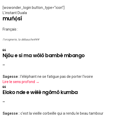
[wowonder_login button_type="icon"]
L'instant Duala
muńọ́sí
Français :
l'ivrognerie, la débauche###
Njôu e si ma wôlô bambè mbango
""
Sagesse :
l'éléphant ne se fatigue pas de porter l'ivoire
Lire le sens profond →
Eloko nde e wèlè ngômô kumba
""
Sagesse :
c'est la vieille corbeille qui a rendu le beau tambour