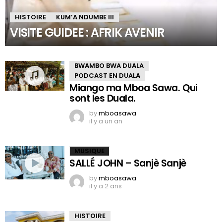
HISTOIRE
KUM’A NDUMBE III
VISITE GUIDEE : AFRIK AVENIR
BWAMBO BWA DUALA
PODCAST EN DUALA
Miango ma Mboa Sawa. Qui
sont les Duala.
by
mboasawa
il y a un an
MUSIQUE
SALLÉ JOHN – Sanjè Sanjè
by
mboasawa
il y a 2 ans
HISTOIRE