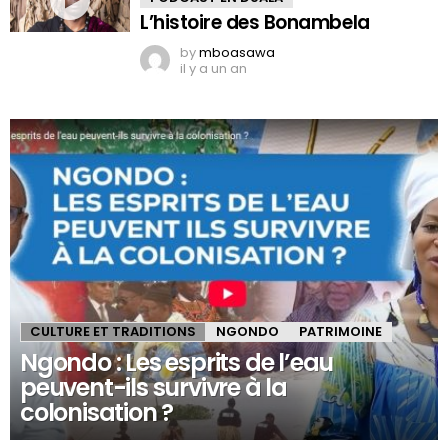
L’histoire des Bonambela
by
mboasawa
il y a un an
CULTURE ET TRADITIONS
NGONDO
PATRIMOINE
Ngondo : Les esprits de l’eau
peuvent-ils survivre à la
colonisation ?