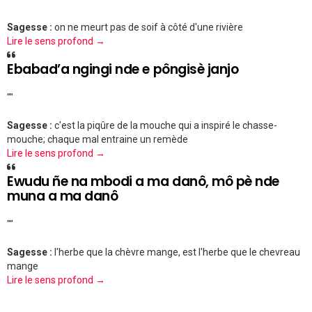
Sagesse :
on ne meurt pas de soif à côté d'une rivière
Lire le sens profond →
Ebabad’a ngingi nde e pôngisè janjo
""
Sagesse :
c'est la piqûre de la mouche qui a inspiré le chasse-
mouche; chaque mal entraine un remède
Lire le sens profond →
Ewudu ñe na mbodi a ma danô, mô pè nde
muna a ma danô
""
Sagesse :
l'herbe que la chèvre mange, est l'herbe que le chevreau
mange
Lire le sens profond →