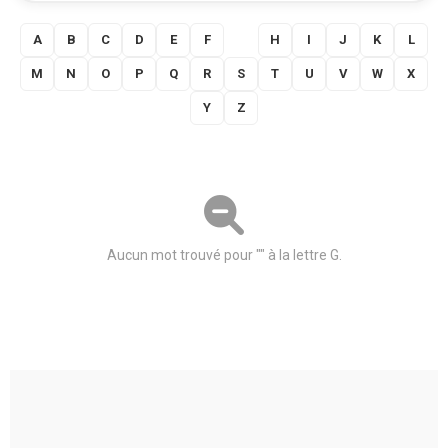
A
B
C
D
E
F
G
H
I
J
K
L
M
N
O
P
Q
R
S
T
U
V
W
X
Y
Z
Aucun mot trouvé pour "" à la lettre G.