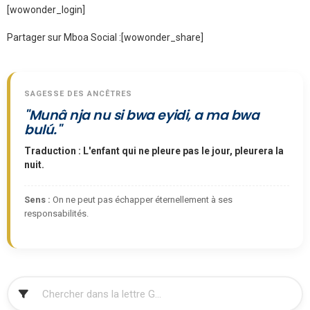
[wowonder_login]
Partager sur Mboa Social :
[wowonder_share]
SAGESSE DES ANCÊTRES
"Munâ nja nu si bwa eyidi, a ma bwa
bulú."
Traduction : L'enfant qui ne pleure pas le jour, pleurera la
nuit.
Sens :
On ne peut pas échapper éternellement à ses
responsabilités.
FILTRER