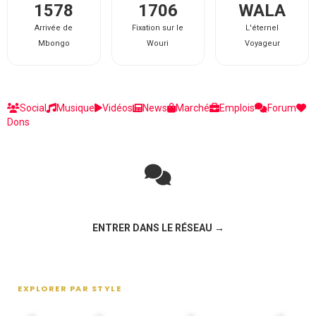
1578
1706
WALA
Arrivée de
Fixation sur le
L'éternel
Mbongo
Wouri
Voyageur
Social
Musique
Vidéos
News
Marché
Emplois
Forum
Dons
Rejoignez la discussion sur le réseau social !
ENTRER DANS LE RÉSEAU →
EXPLORER PAR STYLE