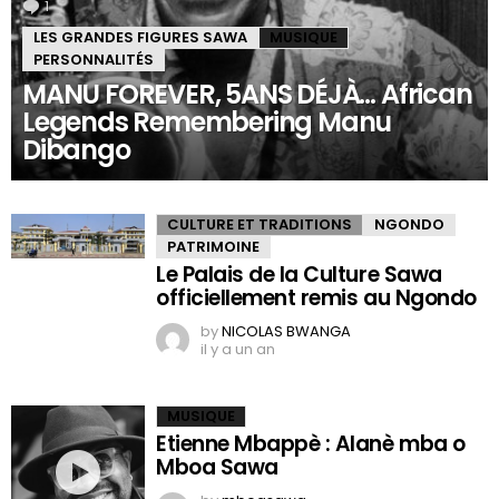
1
Comment
LES GRANDES FIGURES SAWA
MUSIQUE
PERSONNALITÉS
MANU FOREVER, 5ANS DÉJÀ… African
Legends Remembering Manu
Dibango
CULTURE ET TRADITIONS
NGONDO
PATRIMOINE
Le Palais de la Culture Sawa
officiellement remis au Ngondo
by
NICOLAS BWANGA
il y a un an
MUSIQUE
Etienne Mbappè : Alanè mba o
Mboa Sawa