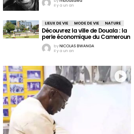
by
mboasawa
il y a un an
LIEUX DE VIE
MODE DE VIE
NATURE
Découvrez la ville de Douala : la
perle économique du Cameroun
by
NICOLAS BWANGA
il y a un an