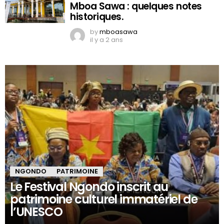
Mboa Sawa : quelques notes
historiques.
by
mboasawa
il y a 2 ans
NGONDO
PATRIMOINE
Le Festival Ngondo inscrit au
patrimoine culturel immatériel de
l’UNESCO