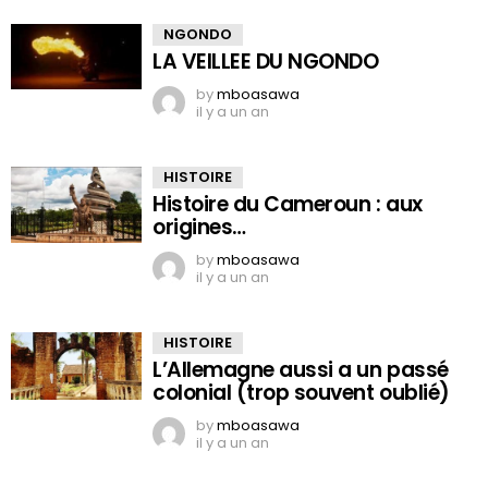
NGONDO
LA VEILLEE DU NGONDO
by
mboasawa
il y a un an
HISTOIRE
Histoire du Cameroun : aux
origines…
by
mboasawa
il y a un an
HISTOIRE
L’Allemagne aussi a un passé
colonial (trop souvent oublié)
by
mboasawa
il y a un an