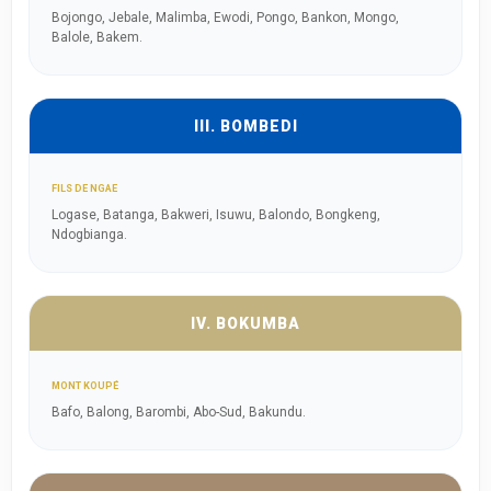
Bojongo, Jebale, Malimba, Ewodi, Pongo, Bankon, Mongo,
Balole, Bakem.
III. BOMBEDI
FILS DE NGAE
Logase, Batanga, Bakweri, Isuwu, Balondo, Bongkeng,
Ndogbianga.
IV. BOKUMBA
MONT KOUPÉ
Bafo, Balong, Barombi, Abo-Sud, Bakundu.