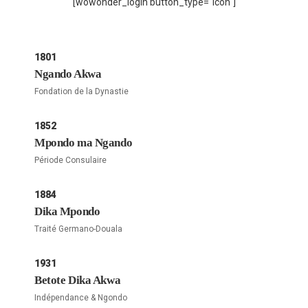
[wowonder_login button_type="icon"]
1801
Ngando Akwa
Fondation de la Dynastie
1852
Mpondo ma Ngando
Période Consulaire
1884
Dika Mpondo
Traité Germano-Douala
1931
Betote Dika Akwa
Indépendance & Ngondo