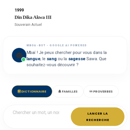
1999
Din Dika Akwa III
Souverain Actuel
MBOA-BOT • GOOGLE AI POWERED
Mbaí ! Je peux chercher pour vous dans la
langue
, le
sang
ou la
sagesse
Sawa. Que
souhaitez-vous découvrir ?
DICTIONNAIRE
FAMILLES
PROVERBES
LANCER LA
RECHERCHE