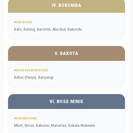
IV. BOKUMBA
MONT KOUPÉ
Bafo, Balong, Barombi, Abo-Sud, Bakundu.
V. BAKOTA
RÉGION DES MONTAGNES
Bafun (Penja), Banyangi.
VI. BOSE MINIE
FRONTIÈRE NORD
Mboh, Ninon, Bakossi, Manehas, Bakala Mukwele.