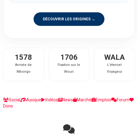
DÉCOUVRIR LES ORIGINES →
1578
1706
WALA
Arrivée de
Fixation sur le
L'éternel
Mbongo
Wouri
Voyageur
Social
Musique
Vidéos
News
Marché
Emplois
Forum
Dons