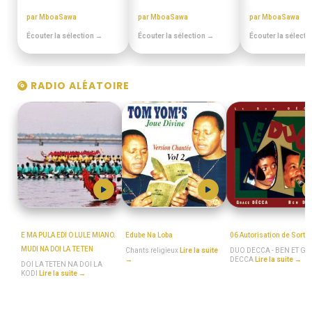
ANNEES 80 - 90
CHORALES ELONGUI
DISCOTHEQUE 
par MboaSawa
par MboaSawa
par MboaSawa
Écouter la sélection →
Écouter la sélection →
Écouter la sélecti
RADIO ALÉATOIRE
MboaSawa
MboaSawa
MboaSawa
E MA PULA EDI O LULE MIANO.
Edube Na Loba
06 Autorisation de Sortie
MUDI NA DOI LA TETEN
Chants religieux
Lire la suite
DUO DECCA - BEN ET G
→
DECCA
Lire la suite →
DOI LA TETEN NA DOI LA
KODI
Lire la suite →