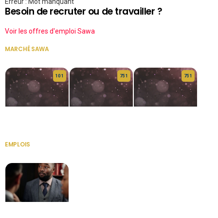
Erreur : Mot manquant
Besoin de recruter ou de travailler ?
Voir les offres d'emploi Sawa
MARCHÉ SAWA
VOIR TOUT
10 1
75 1
75 1
HERITAGE OS
KABA POIVRE
KABA POIVRE
EMPLOIS
VOIR TOUT
Secrétaire