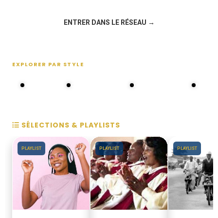
Rejoignez la discussion sur le réseau social !
ENTRER DANS LE RÉSEAU →
EXPLORER PAR STYLE
80s - 90s
Choral groups
Daddy's disco
MAKOS
SÉLECTIONS & PLAYLISTS
PLAYLIST
PLAYLIST
PLAYLIST