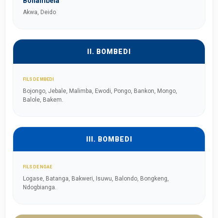
Bonambela
Akwa, Deido
II. BOMBEDI
FILS DE MBEDI
Bojongo, Jebale, Malimba, Ewodi, Pongo, Bankon, Mongo,
Balole, Bakem.
III. BOMBEDI
FILS DE NGAE
Logase, Batanga, Bakweri, Isuwu, Balondo, Bongkeng,
Ndogbianga.