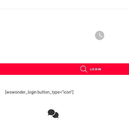
SEARCH
LOGIN
[wowonder_login button_type="icon"]
Rejoignez la discussion sur le réseau social