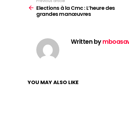
Previous article
See
more
Elections à la Cmc : L’heure des
grandes manœuvres
Written by
mboasa
YOU MAY ALSO LIKE