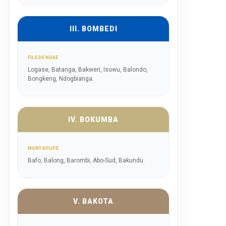
III. BOMBEDI
FILS DE NGAE
Logase, Batanga, Bakweri, Isuwu, Balondo,
Bongkeng, Ndogbianga.
IV. BOKUMBA
MONT KOUPÉ
Bafo, Balong, Barombi, Abo-Sud, Bakundu.
V. BAKOTA