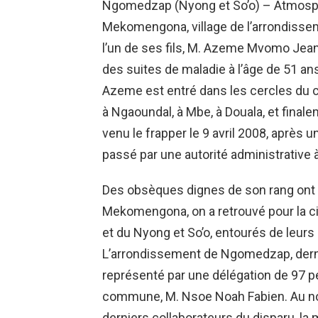
Ngomedzap (Nyong et So’o) – Atmosphè
Mekomengona, village de l’arrondissem
l’un de ses fils, M. Azeme Mvomo Je
des suites de maladie à l’âge de 51 ans
Azeme est entré dans les cercles du c
à Ngaoundal, à Mbe, à Douala, et final
venu le frapper le 9 avril 2008, après 
passé par une autorité administrative 
Des obsèques dignes de son rang ont 
Mekomengona, on a retrouvé pour la ci
et du Nyong et So’o, entourés de leurs 
L’arrondissement de Ngomedzap, derni
représenté par une délégation de 97 pe
commune, M. Nsoe Noah Fabien. Au no
derniers collaborateurs du disparu, la 