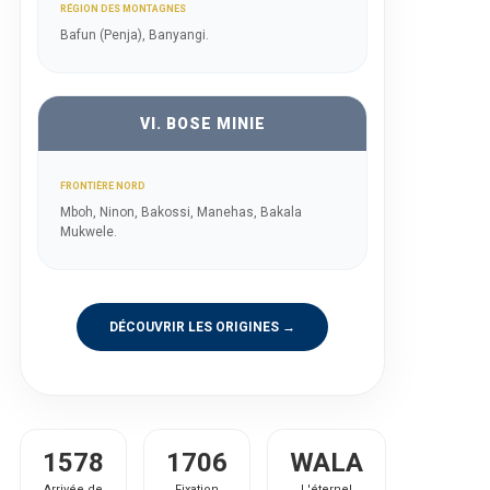
RÉGION DES MONTAGNES
Bafun (Penja), Banyangi.
VI. BOSE MINIE
FRONTIÈRE NORD
Mboh, Ninon, Bakossi, Manehas, Bakala
Mukwele.
DÉCOUVRIR LES ORIGINES →
1578
1706
WALA
Arrivée de
Fixation
L'éternel