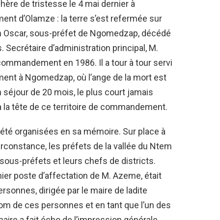
re de tristesse le 4 mai dernier à
ent d’Olamze : la terre s’est refermée sur
an Oscar, sous-préfet de Ngomedzap, décédé
. Secrétaire d’administration principal, M.
ommandement en 1986. Il a tour à tour servi
ement à Ngomedzap, où l’ange de la mort est
un séjour de 20 mois, le plus court jamais
à la tête de ce territoire de commandement.
été organisées en sa mémoire. Sur place à
rconstance, les préfets de la vallée du Ntem
sous-préfets et leurs chefs de districts.
er poste d’affectation de M. Azeme, était
rsonnes, dirigée par le maire de ladite
m de ces personnes et en tant que l’un des
maire a fait écho de l’impression générale