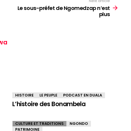
Next article
Le sous-préfet de Ngomedzap n’est
plus
wa
HISTOIRE
LE PEUPLE
PODCAST EN DUALA
L’histoire des Bonambela
CULTURE ET TRADITIONS
NGONDO
PATRIMOINE