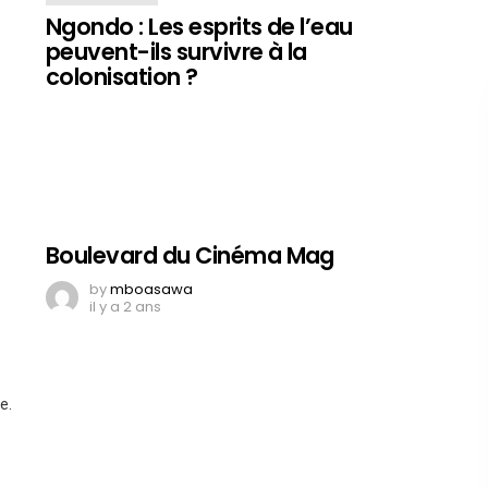
Ngondo : Les esprits de l’eau
peuvent-ils survivre à la
colonisation ?
Boulevard du Cinéma Mag
by
mboasawa
il y a 2 ans
e.