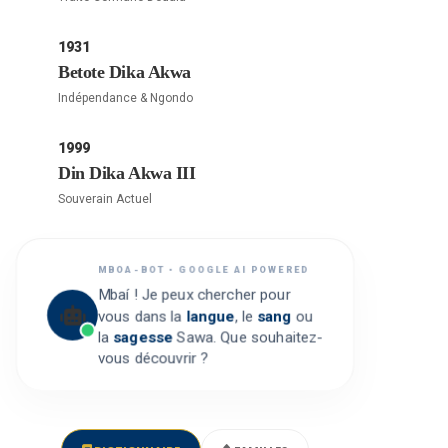
1931
Betote Dika Akwa
Indépendance & Ngondo
1999
Din Dika Akwa III
Souverain Actuel
MBOA-BOT • GOOGLE AI POWERED
Mbaí ! Je peux chercher pour
vous dans la
langue
, le
sang
ou
la
sagesse
Sawa. Que souhaitez-
vous découvrir ?