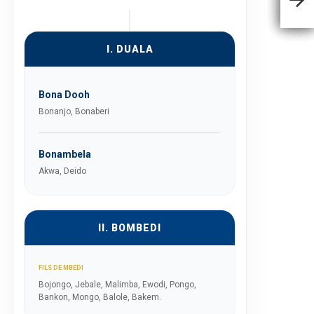
I. DUALA
Bona Dooh
Bonanjo, Bonaberi
Bonambela
Akwa, Deido
II. BOMBEDI
FILS DE MBEDI
Bojongo, Jebale, Malimba, Ewodi, Pongo,
Bankon, Mongo, Balole, Bakem.